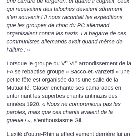
une carrure de forgeron, et quand il cognait, ceux
qui recevaient des taloches devaient sûrement
s’en souvenir
! Il nous racontait les expéditions
que les groupes de choc du PC allemand
organisaient contre les nazis. La bagarre de ces
communistes allemands avait quand même de
l’allure
!
»
e
e
Lorsque le groupe du V
-VI
arrondissement de la
FA se rebaptise groupe «
Sacco-et-Vanzetti
» une
petite fête est organisée dans une salle de la
Mutualité. Glaser enchante ses camarades en
entonnant les superbes chants antinazis des
années 1920.
«
Nous ne comprenions pas les
paroles, mais que ces chants avaient de la
gueule
!
»,
s’enthousiasme Gil.
L’exilé d’outre-Rhin a effectivement derrière lui un