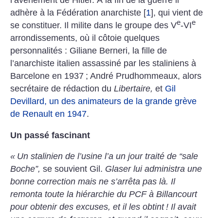
l’avènement de Hitler. À la fin de la guerre il
adhère à la Fédération anarchiste
[
1
]
, qui vient de
e
e
se constituer. Il milite dans le groupe des V
-VI
arrondissements, où il côtoie quelques
personnalités : Giliane Berneri, la fille de
l’anarchiste italien assassiné par les staliniens à
Barcelone en 1937
; André Prudhommeaux, alors
secrétaire de rédaction du
Libertaire,
et
Gil
Devillard, un des animateurs de la grande grève
de Renault en 1947
.
Un passé fascinant
«
Un stalinien de l’usine l’a un jour traité de “sale
Boche”,
se souvient Gil.
Glaser lui administra une
bonne correction mais ne s’arrêta pas là. Il
remonta toute la hiérarchie du PCF à Billancourt
pour obtenir des excuses, et il les obtint
! Il avait