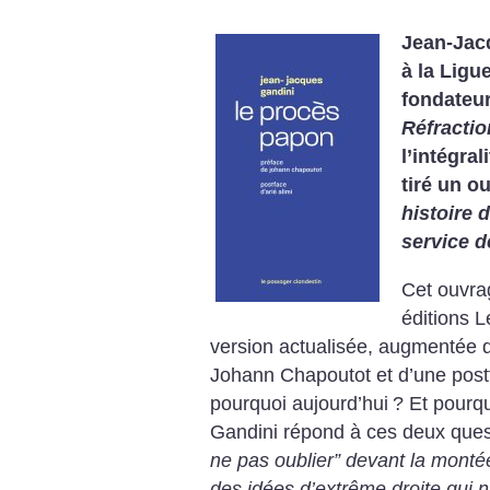
Jean-Jacq
à la Ligu
fondateur
Réfractio
l’intégral
tiré un o
histoire 
service de
Cet ouvrag
éditions 
version actualisée, augmentée d’
Johann Chapoutot et d’une postf
pourquoi aujourd’hui
? Et pourq
Gandini répond à ces deux ques
ne pas oublier” devant la monté
des idées d’extrême droite qui n