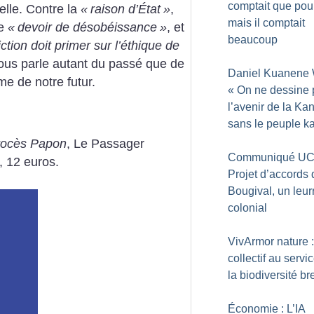
comptait que pou
elle. Contre la
«
raison d’État
»
,
mais il comptait
le
«
devoir de désobéissance
»
, et
beaucoup
ction doit primer sur l’éthique de
 nous parle autant du passé que de
Daniel Kuanene 
e de notre futur.
«
On ne dessine 
l’avenir de la Ka
sans le peuple k
rocès Papon
, Le Passager
Communiqué UC
, 12 euros.
Projet d’accords 
Bougival, un leur
colonial
VivArmor nature 
collectif au servi
la biodiversité b
Économie : L’IA