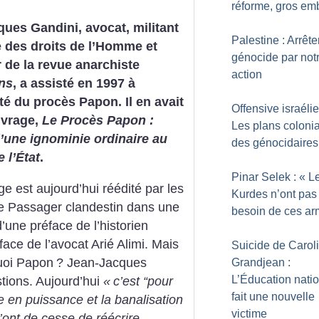
réforme, gros em
ues Gandini, avocat, militant
Palestine : Arrête
e des droits de l’Homme et
génocide par not
 de la revue anarchiste
action
ns
, a assisté en 1997 à
ité du procès Papon. Il en avait
Offensive israéli
uvrage,
Le Procès Papon :
Les plans coloni
d’une ignominie ordinaire au
des génocidaires
 l’État
.
Pinar Selek : «
L
e est aujourd’hui réédité par les
Kurdes n’ont pas
Le Passager clandestin dans une
besoin de ces a
une préface de l’historien
ace de l’avocat Arié Alimi. Mais
Suicide de Carol
uoi Papon
? Jean-Jacques
Grandjean :
L’Éducation nati
tions. Aujourd’hui
«
c’est “pour
fait une nouvelle
e en puissance et la banalisation
victime
’ont de cesse de réécrire