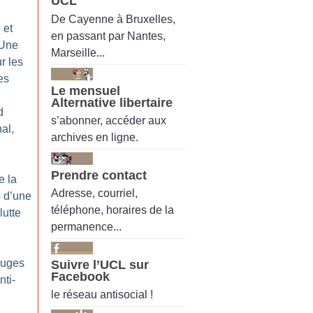
UCL
De Cayenne à Bruxelles,
 et
en passant par Nantes,
 Une
Marseille...
r les
es
Le mensuel
Alternative libertaire
d
s’abonner, accéder aux
al,
archives en ligne.
Prendre contact
e la
Adresse, courriel,
 d’une
téléphone, horaires de la
lutte
permanence...
ouges
Suivre l’UCL sur
Facebook
nti-
le réseau antisocial !