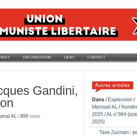
HIVES
ORGANISATION
LIENS
CONTACT
cques Gandini,
pon
Dans
/
Expression
/
Mensuel AL
/
Numér
2025
/
AL n°364 (oct
rnal AL
/
850
vues
2025)
Taxe Zucman : pe