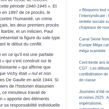
 cette période 1940-1945
». Et
«
Bloquons tout
»
e en 1997 de ce procès, le
l’intersyndicale :
contre l’humanité, un crime
rentrée sociale su
ançais, les deux premiers procès
chapeaux de rou
Barbie, et un milicien, Paul
résentait la figure du sale type
Canal Seine Nor
ant le début du conflit.
Europe Méga can
méga scandale
 en ce qu’il est une parfaite
t
» qui s’est construit sur le
Cent trente ans d
ésistante
» qui affirme que
CGT : Les débuts
que Vichy était
«
nul et non
confédération de 
es De Gaulle en août 1944. Si
de classe
niers de l’historien étasunien
Journées d’été r
, ce minutieux travail de
et noires 2025 : A
on
» apporte des éléments
impérialisme,
r sa responsabilité individuelle