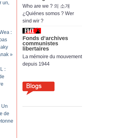
r un,
Who are we ? 의 소개
¿Quiénes somos ? Wer
sind wir ?
Wea :
Fonds d’archives
pas
communistes
naky
libertaires
anak
»
La mémoire du mouvement
depuis 1944
L :
de
re
: Un
ce de
retonne