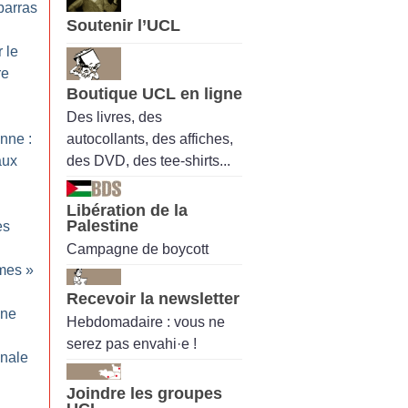
barras
Soutenir l’UCL
r le
re
Boutique UCL en ligne
Des livres, des
autocollants, des affiches,
enne :
des DVD, des tee-shirts...
aux
Libération de la
Palestine
es
Campagne de boycott
rmes
»
Recevoir la newsletter
ine
Hebdomadaire : vous ne
serez pas envahi·e !
onale
Joindre les groupes