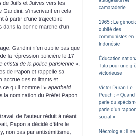
autogestion et
s de Juifs et Juives vers les
camaraderie
 Gandini, s’inscrivant en cela
 à partir d’une trajectoire
1965 : Le génoci
tes dans la bonne marche d’un
oublié des
communistes en
Indonésie
rage, Gandini n’en oublie pas que
e la répression policière le 17
Éducation nationa
e cristal de la police parisienne
»
.
Tuto pour une gr
es de Papon et rappelle sa
victorieuse
n accrue des militants et
 ce qu’il nomme l’
«
apartheid
Victor Duran-Le
s la nomination du Préfet Papon
Peuch : «
Quand
parle du spécism
parle d’un rappor
ravail de l’auteur réduit à néant
social
»
it, Papon a décidé d’être le
Nécrologie : Il ne
hy, non pas par antisémitisme,