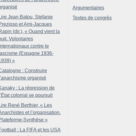
organisé
Argumentaires
Lire Jean Batou, Stefanie
Textes de congrès
Prezioso et Ami-Jacques
Rapin (dir.), «
Quand vient la
nuit. Volontaires
internationaux contre le
fascisme (Espagne 1936-
1939)
»
Catalogne : Construire
l’anarchisme organisé
Kanaky : La répression de
l’État colonial se poursuit
Lire René Berthier, «
Les
Anarchistes et l’organisation.
Plateforme-Synthèse
»
Football : La FIFA et les USA