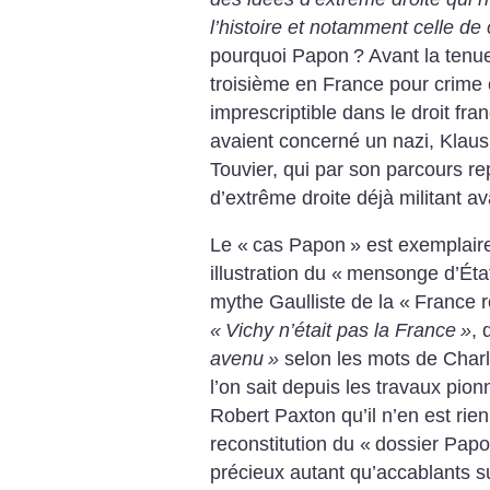
l’histoire et notamment celle de
pourquoi Papon
? Avant la tenu
troisième en France pour crime 
imprescriptible dans le droit fr
avaient concerné un nazi, Klaus 
Touvier, qui par son parcours rep
d’extrême droite déjà militant av
Le «
cas Papon
» est exemplaire
illustration du «
mensonge d’Éta
mythe Gaulliste de la «
France r
«
Vichy n’était pas la France
»
, 
avenu
»
selon les mots de Charl
l’on sait depuis les travaux pion
Robert Paxton qu’il n’en est rien
reconstitution du «
dossier Pap
précieux autant qu’accablants su