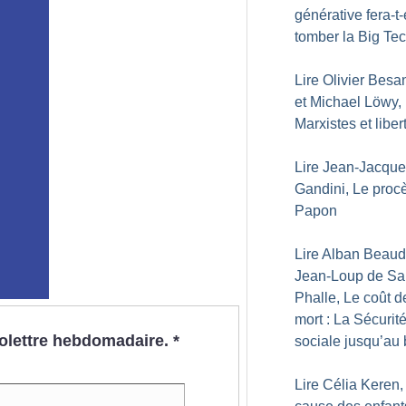
générative fera-t-
tomber la Big Te
Lire Olivier Besa
et Michael Löwy,
Marxistes et liber
Lire Jean-Jacqu
Gandini, Le proc
Papon
Lire Alban Beaud
Jean-Loup de Sai
Phalle, Le coût d
mort : La Sécurit
nfolettre hebdomadaire.
*
sociale jusqu’au 
Lire Célia Keren,