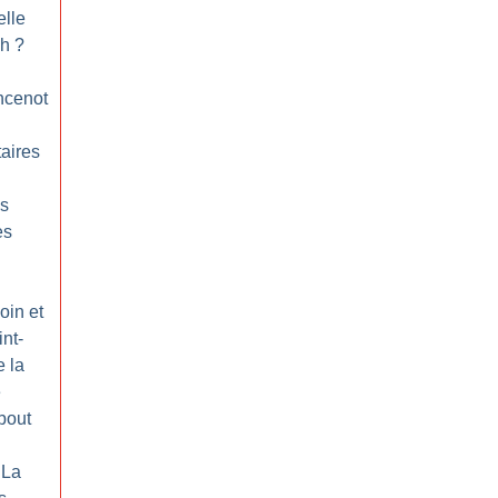
elle
ch
?
ncenot
taires
es
ès
oin et
nt-
e la
é
bout
 La