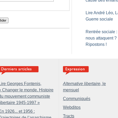
cause des enfant
Lire André Léo, L
Guerre sociale
lider
Rentrée sociale : 
nous attaquent
?
Ripostons
!
Lire Georges Fontenis,
Alternative libertaire,
le
«
Changer le monde. Histoire
mensuel
du mouvement communiste
Communiqués
libertaire 1945-1997
»
Webditos
En 1926... et 1956 :
Tracts
Trajectoires de l’anarchisme