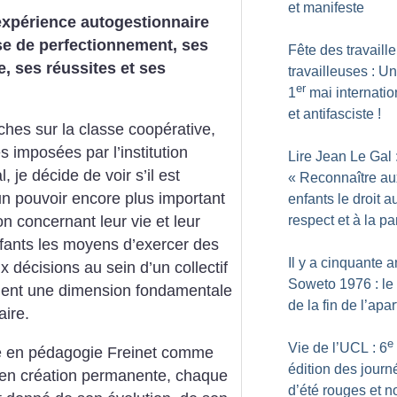
et manifeste
expérience autogestionnaire
se de perfectionnement, ses
Fête des travaille
, ses réussites et ses
travailleuses : Un
er
1
mai internatio
et antifasciste
!
ches sur la classe coopérative,
 imposées par l’institution
Lire Jean Le Gal 
 je décide de voir s’il est
«
Reconnaître au
un pouvoir encore plus important
enfants le droit a
respect et à la pa
on concernant leur vie et leur
nfants les moyens d’exercer des
Il y a cinquante a
ux décisions au sein d’un collectif
Soweto 1976 : le
ient une dimension fondamentale
de la fin de l’apa
aire.
e
Vie de l’UCL : 6
ve en pédagogie Freinet comme
édition des journ
en création permanente, chaque
d’été rouges et n