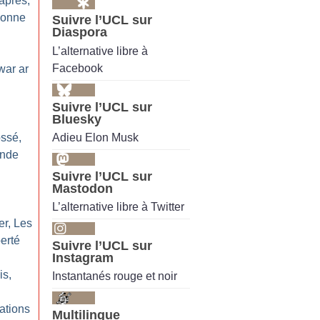
après,
sonne
Suivre l’UCL sur
Diaspora
L’alternative libre à
Facebook
war ar
Suivre l’UCL sur
Bluesky
Adieu Elon Musk
ossé,
ande
Suivre l’UCL sur
Mastodon
L’alternative libre à Twitter
er, Les
erté
Suivre l’UCL sur
Instagram
is,
Instantanés rouge et noir
ations
Multilingue