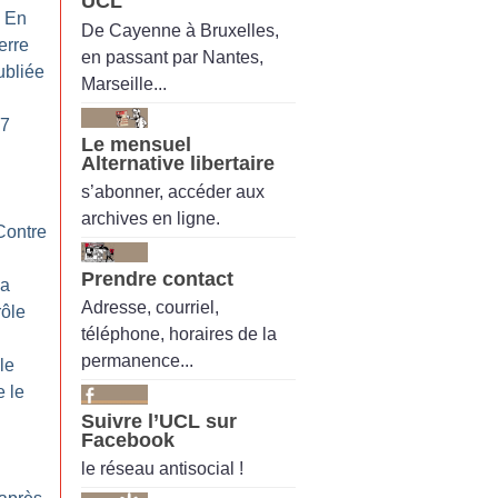
UCL
: En
De Cayenne à Bruxelles,
erre
en passant par Nantes,
ubliée
Marseille...
G7
Le mensuel
Alternative libertaire
s’abonner, accéder aux
archives en ligne.
 Contre
Prendre contact
la
Adresse, courriel,
rôle
téléphone, horaires de la
permanence...
le
e le
Suivre l’UCL sur
Facebook
le réseau antisocial !