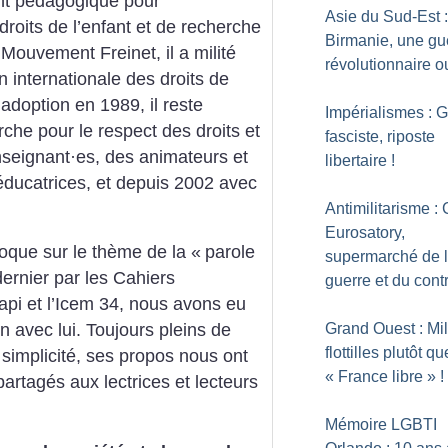
t pédagogique pour
Asie du Sud-Est 
roits de l’enfant et de recherche
Birmanie, une gu
Mouvement Freinet, il a milité
révolutionnaire o
 internationale des droits de
 adoption en 1989, il reste
Impérialismes : 
rche pour le respect des droits et
fasciste, riposte
nseignant
·
es, des animateurs et
libertaire
!
éducatrices, et depuis 2002 avec
Antimilitarisme :
Eurosatory,
loque sur le thème de la «
parole
supermarché de 
ernier par les Cahiers
guerre et du cont
pi et ­l’Icem 34, nous avons eu
Grand Ouest : Mil
n avec lui. Toujours pleins de
flottilles plutôt qu
 simplicité, ses propos nous ont
«
France libre
»
!
artagés aux lectrices et lecteurs
Mémoire LGBTI