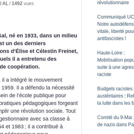
révolutionnaire
l AL
/
1492
vues
Communiqué UC
Notre autodéfens
vitale, liberté pou
al, né en 1933, dans un milieu
antifascistes
!
st un des derniers
s d’Élise et Célestin Freinet,
Haute-Loire :
uels il a entretenu des
Mobilisation popu
 de coopération.
suite à une agre
raciste
r, il a intégré le mouvement
 1959. Il a défendu la nécessité
Budgets racistes 
sein de l’école publique pour
austéritaires : Re
 pratiques pédagogiques forgeant
la lutte dans les 
lir une révolution sociale. Tout
Comité du 9-Mai 
estionnaire avec sa classe à
de nazis dans Pa
64 et 1983
; il a contribué à