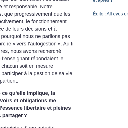
et après
?
 et responsable. Notre
st que progressivement que les
Édito : All eyes 
llectivement, le fonctionnement
ée de leurs décisions et à
 pourquoi nous ne parlions pas
arche «
vers l’autogestion
». Au fil
ires, nous avons recherché
e l’enseignant répondaient le
ue chacun soit en mesure
participer à la gestion de sa vie
partient.
e ce qu’elle implique, la
evoirs et obligations me
essence libertaire et pleines
s partager
?
ontraintes d’une autorité