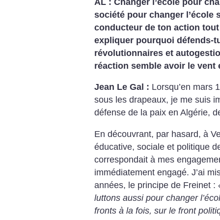
AL : Changer l’école pour cha
société pour changer l’école s
conducteur de ton action tout 
expliquer pourquoi défends-tu
révolutionnaires et autogest
réaction semble avoir le vent
Jean Le Gal :
Lorsqu’en mars 195
sous les drapeaux, je me suis 
défense de la paix en Algérie, de
En découvrant, par hasard, à Ven
éducative, sociale et politique d
correspondait à mes engagements
immédiatement engagé.
J’ai mi
années, le principe de Freinet :
luttons aussi pour changer l’école
fronts à la fois, sur le front politi