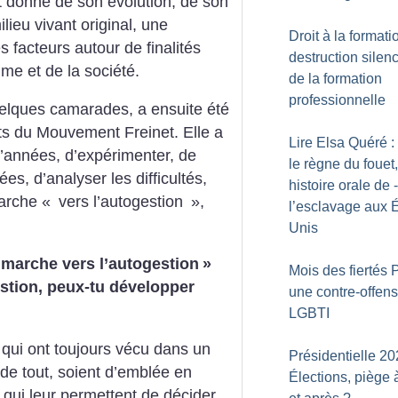
t donné de son évolution, de son
ieu vivant original, une
Droit à la formati
s facteurs autour de finalités
destruction silen
e et de la société.
de la formation
professionnelle
uelques camarades, a ensuite été
ts du Mouvement Freinet. Elle a
Lire Elsa Quéré 
’années, d’expérimenter, de
le règne du fouet
ées, d’analyser les difficultés,
histoire orale de ­
arche «
vers l’autogestion
»,
l’esclavage aux É
Unis
marche vers l’autogestion
»
Mois des fiertés 
stion, peux-tu développer
une contre-offens
LGBTI
qui ont toujours vécu dans un
Présidentielle 20
de tout, soient d’emblée en
Élections, piège 
 qui leur permettent de décider