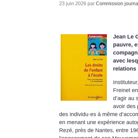
23 juin 2026 par
Commission journa
Jean Le G
pauvre, e
compagnon
avec lesq
relations
Instituteu
Freinet en
d’agir au 
avoir des
des individu
·
es à même d’accomp
en menant une expérience autog
Rezé, près de Nantes, entre 19