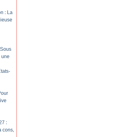
on : La
cieuse
: Sous
, une
tats-
Pour
ive
27 :
à cons,