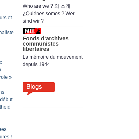
Who are we ? 의 소개
¿Quiénes somos ? Wer
urs et
sind wir ?
naliste
Fonds d’archives
communistes
libertaires
:
La mémoire du mouvement
x
depuis 1944
u
role
»
ns,
 début
rtheid
ées
oires
!