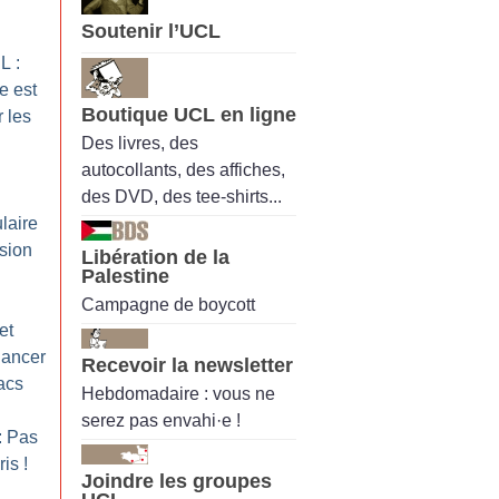
Soutenir l’UCL
L :
e est
Boutique UCL en ligne
r les
Des livres, des
autocollants, des affiches,
des DVD, des tee-shirts...
laire
ssion
Libération de la
Palestine
Campagne de boycott
et
lancer
Recevoir la newsletter
facs
Hebdomadaire : vous ne
serez pas envahi·e !
: Pas
ris
!
Joindre les groupes