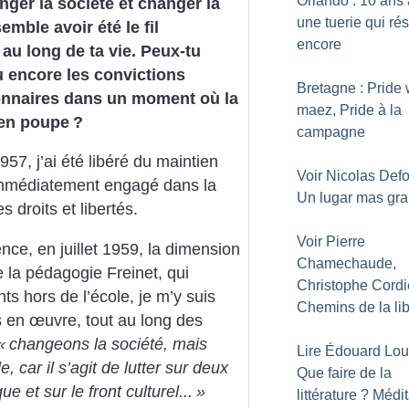
Orlando : 10 ans 
nger la société et changer la
une tuerie qui ré
emble avoir été le fil
encore
au long de ta vie. Peux-tu
 encore les convictions
Bretagne : Pride 
ionnaires dans un moment où la
maez, Pride à la
 en poupe
?
campagne
7, j’ai été libéré du maintien
Voir Nicolas Def
immédiatement engagé dans la
Un lugar mas gr
s droits et libertés.
Voir Pierre
ce, en juillet 1959, la dimension
Chamechaude,
e la pédagogie Freinet, qui
Christophe Cordi
 hors de l’école, je m’y suis
Chemins de la lib
s en œuvre, tout au long des
«
changeons la société, mais
Lire Édouard Lou
, car il s’agit de lutter sur deux
Que faire de la
que et sur le front culturel...
»
littérature
? Médit