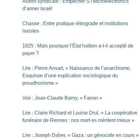
Action syndicale : Empêcher STMicroelectronics
d’armer Israël
Chasse : Entre pratique rétrograde et institutions
laxistes
1825 : Mais pourquoi l’État haïtien a-t-il accepté de
payer
?
Lire : Pierre Ansart, «
Naissance de l’anarchisme,
Esquisse d’une explication sociologique du
proudhonisme
»
Voir : Jean-Claude Barny, «
Fanon
»
Lire : Claire Richard et Louise Drul, «
La coopérative
funéraire de Rennes : nos mort
·
es méritent mieux
»
Lire : Joseph Daher, «
Gaza : un génocide en cours
»