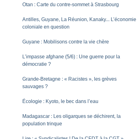
Otan : Carte du contre-sommet à Strasbourg
Antilles, Guyane, La Réunion, Kanaky... L’économie
coloniale en question
Guyane : Mobilisons contre la vie chère
L’impasse afghane (5/6) : Une guerre pour la
démocratie
?
Grande-Bretagne : «
Racistes
», les grèves
sauvages
?
Écologie : Kyoto, le bec dans l’eau
Madagascar : Les oligarques se déchirent, la
population trinque
Lire : «
Syndicalistes
! De la CFDT à la CGT
»