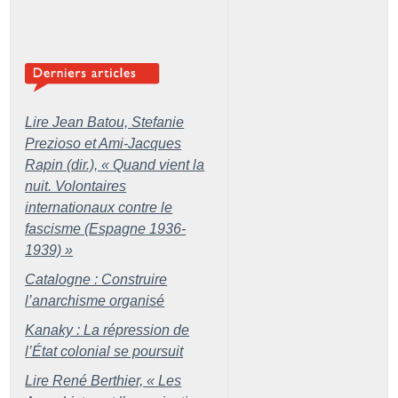
Lire Jean Batou, Stefanie
Prezioso et Ami-Jacques
Rapin (dir.), «
Quand vient la
nuit. Volontaires
internationaux contre le
fascisme (Espagne 1936-
1939)
»
Catalogne : Construire
l’anarchisme organisé
Kanaky : La répression de
l’État colonial se poursuit
Lire René Berthier, «
Les