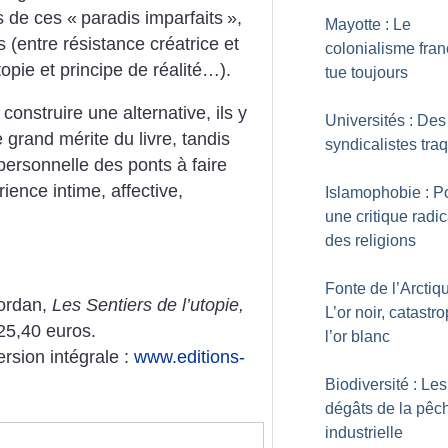
s de ces «
paradis imparfaits
»,
Mayotte : Le
s (entre résistance créatrice et
colonialisme fran
topie et principe de réalité…).
tue toujours
construire une alternative, ils y
Universités : Des
le grand mérite du livre, tandis
syndicalistes tra
 personnelle des ponts à faire
ience intime, affective,
Islamophobie : P
une critique radi
des religions
Fonte de l’Arctiqu
Jordan,
Les Sentiers de l’utopie,
L’or noir, catastr
25,40 euros.
l’or blanc
ersion intégrale :
www.editions-
Biodiversité : Les
dégâts de la pêc
industrielle