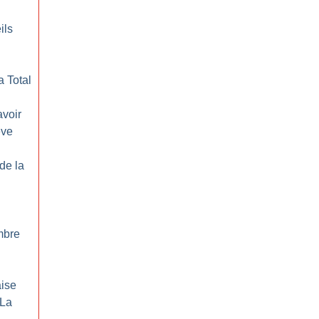
ils
a Total
avoir
ève
 de la
ombre
aise
 La