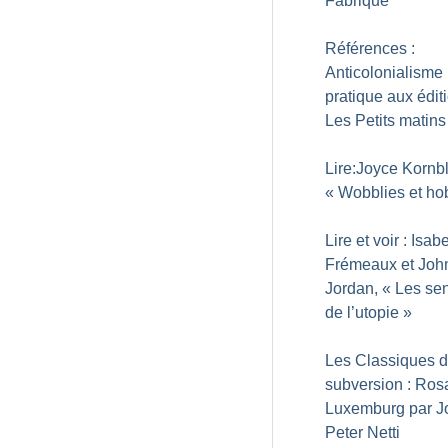
Fabrique
Références :
Anticolonialisme
pratique aux édit
Les Petits matins
Lire:Joyce Kornb
«
Wobblies et ho
Lire et voir : Isab
Frémeaux et Joh
Jordan, «
Les sen
de l’utopie
»
Les Classiques d
subversion : Ros
Luxemburg par J
Peter Netti