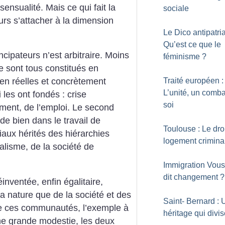
sensualité. Mais ce qui fait la
sociale
ours s’attacher à la dimension
Le Dico antipatria
Qu’est ce que le
cipateurs n’est arbitraire. Moins
féminisme
?
se sont tous constitués en
Traité européen :
ien réelles et concrètement
L’unité, un comba
 les ont fondés : crise
soi
ement, de l’emploi. Le second
de bien dans le travail de
Toulouse : Le dro
iaux hérités des hiérarchies
logement crimina
lisme, de la société de
Immigration Vous
dit changement
?
inventée, enfin égalitaire,
la nature que de la société et des
Saint- Bernard : 
i de ces communautés, l’exemple à
héritage qui divi
ne grande modestie, les deux