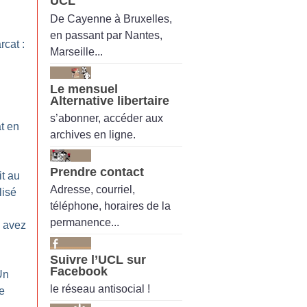
UCL
De Cayenne à Bruxelles,
en passant par Nantes,
rcat :
Marseille...
Le mensuel
Alternative libertaire
s’abonner, accéder aux
t en
archives en ligne.
Prendre contact
it au
Adresse, courriel,
lisé
téléphone, horaires de la
permanence...
 avez
Suivre l’UCL sur
Facebook
Un
le réseau antisocial !
se