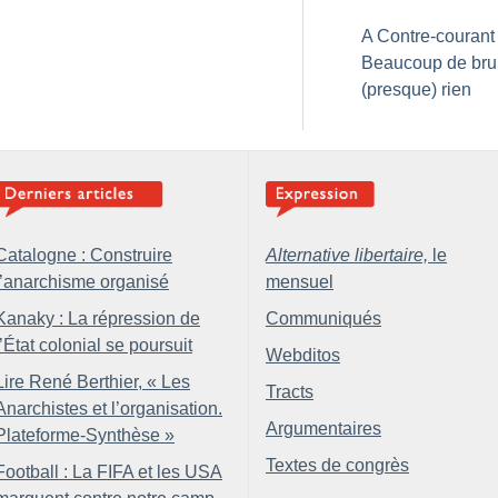
A Contre-courant 
Beaucoup de brui
(presque) rien
Catalogne : Construire
Alternative libertaire,
le
l’anarchisme organisé
mensuel
Kanaky : La répression de
Communiqués
l’État colonial se poursuit
Webditos
Lire René Berthier, «
Les
Tracts
Anarchistes et l’organisation.
Argumentaires
Plateforme-Synthèse
»
Textes de congrès
Football : La FIFA et les USA