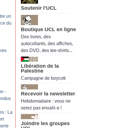
Soutenir l’UCL
tre un
ice du
Boutique UCL en ligne
Des livres, des
autocollants, des affiches,
des DVD, des tee-shirts...
ires
:
Libération de la
Palestine
Campagne de boycott
on -
Recevoir la newsletter
tendus
Hebdomadaire : vous ne
serez pas envahi·e !
es : La
rt
Joindre les groupes
uerre