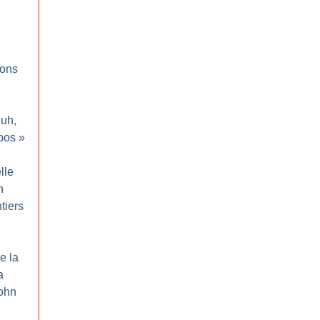
ions
luh,
bos
»
elle
n
tiers
e la
a
ohn