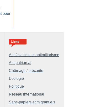
:
t pour
Antifascisme et antimiltarisme
Antipatriarcat
Chômage / précarité
Ecologie
Politique
Réseau international
Sans-papiers et migrant.e.s