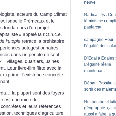
neuve
logiste, acteurs du Camp Climat
Radicalités : Con
ow, Isabelle Frémeaux et le
féminisme compl
patriarcat
 fondateurs d’un projet
apitaliste
» appelé la r.O.n.c.e,
campagne Pour
de l’utopie
retrace la préhistoire
l’égalité des sala
expériences autogestionnaires
ancés dans un périple de sept
D’Égal à Égales 
 – villages, quartiers, usines –
L’égalité réelle
. Leur livre-film flirte avec la
maintenant
x exprimer l’existence concrète
enant.
Débat : Prostituti
sortir des malen
eda… la plupart sont des foyers
ge est une mine de
Recherche et lutt
concrètes et leurs références
géographie, ça se
gestion, techniques d’agriculture
aussi à faire la g