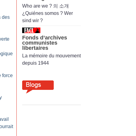
Who are we ? 의 소개
¿Quiénes somos ? Wer
s des
sind wir ?
Fonds d’archives
verte
communistes
libertaires
ogique
La mémoire du mouvement
depuis 1944
 force
y
avail
ourrait