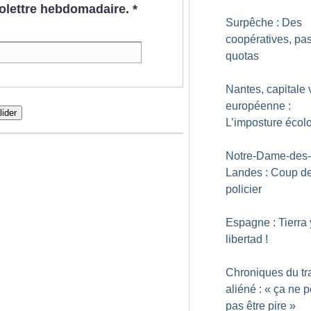
nfolettre hebdomadaire.
*
Surpêche : Des
coopératives, pa
quotas
Nantes, capitale 
européenne :
lider
L’imposture écol
Notre-Dame-des-
Landes : Coup de
policier
Espagne : Tierra 
libertad
!
Chroniques du tr
aliéné : «
ça ne p
pas être pire
»