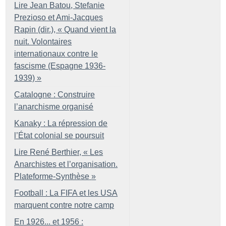
Lire Jean Batou, Stefanie
Prezioso et Ami-Jacques
Rapin (dir.), «
Quand vient la
nuit. Volontaires
internationaux contre le
fascisme (Espagne 1936-
1939)
»
Catalogne : Construire
l’anarchisme organisé
Kanaky : La répression de
l’État colonial se poursuit
Lire René Berthier, «
Les
Anarchistes et l’organisation.
Plateforme-Synthèse
»
Football : La FIFA et les USA
marquent contre notre camp
En 1926... et 1956 :