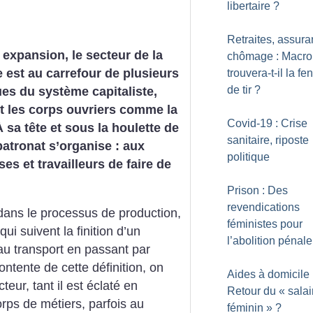
libertaire
?
Retraites, assur
 expansion, le secteur de la
chômage : Macro
e est au carrefour de plusieurs
trouvera-t-il la fe
de tir
?
s du système capitaliste,
t les corps ouvriers comme la
Covid-19 : Crise
À sa tête et sous la houlette de
sanitaire, riposte
 patronat s’organise : aux
politique
ses et travailleurs de faire de
Prison : Des
revendications
dans le processus de production,
féministes pour
ui suivent la finition d’un
l’abolition pénale
 au transport en passant par
ontente de cette définition, on
Aides à domicile 
teur, tant il est éclaté en
Retour du «
salai
orps de métiers, parfois au
féminin
»
?