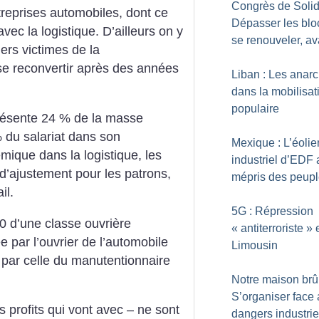
Congrès de Solid
treprises automobiles, dont ce
Dépasser les blo
vec la logistique. D’ailleurs on y
se renouveler, a
ers victimes de la
 se reconvertir après des années
Liban : Les anarc
dans la mobilisat
populaire
eprésente 24 % de la masse
% du salariat dans son
Mexique : L’éolie
mique dans la logistique, les
industriel d’EDF 
 d’ajustement pour les patrons,
mépris des peup
il.
5G : Répression
0 d’une classe ouvrière
«
antiterroriste
» 
 par l’ouvrier de l’automobile
Limousin
 par celle du manutentionnaire
Notre maison brûl
S’organiser face
s profits qui vont avec – ne sont
dangers industrie