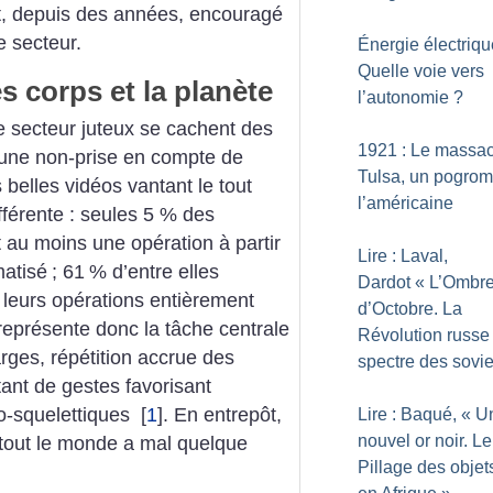
st, depuis des années, encouragé
e secteur.
Énergie électriqu
Quelle voie vers
 corps et la planète
l’autonomie
?
e secteur juteux se cachent des
1921 : Le massac
et une non-prise en compte de
Tulsa, un pogrom
 belles vidéos vantant le tout
l’américaine
ifférente : seules 5 % des
t au moins une opération à partir
Lire : Laval,
matisé
; 61
% d’entre elles
Dardot «
L’Ombr
 leurs opérations entièrement
d’Octobre. La
eprésente donc la tâche centrale
Révolution russe 
rges, répétition accrue des
spectre des sovie
ant de gestes favorisant
lo-squelettiques
[
1
]
. En entrepôt,
Lire : Baqué, «
U
nouvel or noir. Le
 tout le monde a mal quelque
Pillage des objets