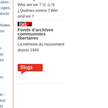
aires :
Who are we ? 의 소개
cages,
¿Quiénes somos ? Wer
vancer
sind wir ?
histes
Fonds d’archives
ion
communistes
libertaires
La mémoire du mouvement
n
depuis 1944
au
les
en
e :
 aux
ls