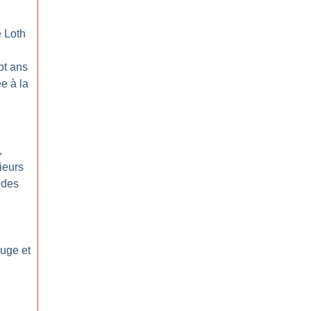
e Loth
pt ans
ée à la
,
ieurs
 des
ouge et