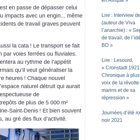
en Afrique
»
 est en passe de dépasser celui
Lire : Interview d
u impacts avec un engin... même
(auteur de Viva
ccidents de travail graves peuvent
l’anarchie) : «
Se
de travail, de l’id
ussi la cata
! Le transport se fait
BD
»
 par voies ferrées ou fluviales.
Lire : Lesourd,
entera au rythme de l’appétit
«
Cronstadt 1921
ais qu’il veut généraliser la
Chronique à plus
tre heures
! Chaque nouvel
voix de la révolte
’espace naturel détruit qui aurait
marins et de sa
é respectueuse de
répression
»
ntrepôts de plus de 5 000 m²
eine-Saint-Denis
! Et bien souvent
Journées d’été r
, au gré des flux d’activité.
noir 2021