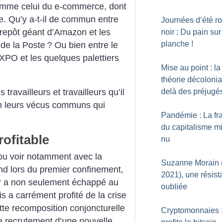
omme celui du e-commerce, dont
ale. Qu’y a-t-il de commun entre
Journées d’été r
trepôt géant d’Amazon et les
noir : Du pain sur
planche
!
 de la Poste
? Ou bien entre le
XPO et les quelques palettiers
Mise au point : la
théorie décolonia
delà des préjugé
s travailleurs et travailleurs qu’il
en leurs vécus communs qui
Pandémie : La fra
du capitalisme m
ofitable
nu
pu voir notamment avec la
Suzanne Morain 
d lors du premier confinement,
2021), une résist
eur a non seulement échappé au
oubliée
 a carrément profité de la crise
tte recomposition conjoncturelle
Cryptomonnaies :
le recrutement d’une nouvelle