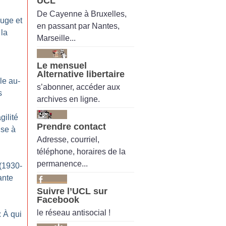
UCL
De Cayenne à Bruxelles,
ouge et
en passant par Nantes,
 la
Marseille...
Le mensuel
Alternative libertaire
le au-
s’abonner, accéder aux
s
archives en ligne.
gilité
Prendre contact
ise à
Adresse, courriel,
téléphone, horaires de la
permanence...
(1930-
ante
Suivre l’UCL sur
Facebook
le réseau antisocial !
 À qui