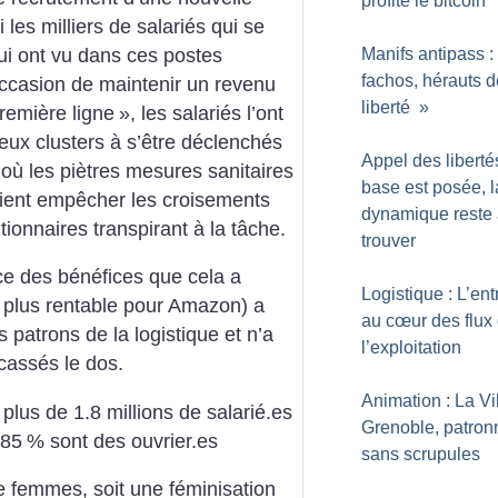
profite le bitcoin
es milliers de salariés qui se
ui ont vu dans ces postes
Manifs antipass :
fachos, hérauts d
occasion de maintenir un revenu
liberté
»
remière ligne
», les salariés l’ont
ux clusters à s’être déclenchés
Appel des liberté
où les piètres mesures sanitaires
base est posée, l
ient empêcher les croisements
dynamique reste
ionnaires transpirant à la tâche.
trouver
nce des bénéfices que cela a
Logistique : L’ent
 plus rentable pour Amazon) a
au cœur des flux
 patrons de la logistique et n’a
l’exploitation
 cassés le dos.
Animation : La Vi
 plus de 1.8 millions de salarié.es
Grenoble, patron
 85
% sont des ouvrier.es
sans scrupules
 femmes, soit une féminisation