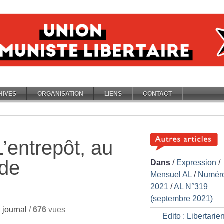
HIVES
ORGANISATION
LIENS
CONTACT
L’entrepôt, au
 de
Dans
/
Expression
/
Mensuel AL
/
Numér
2021
/
AL N°319
(septembre 2021)
journal
/
676
vues
Edito : Libertarie