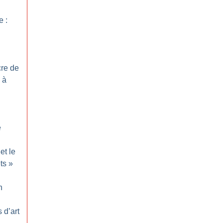
e :
re de
 à
e
et le
ts
»
n
 d’art