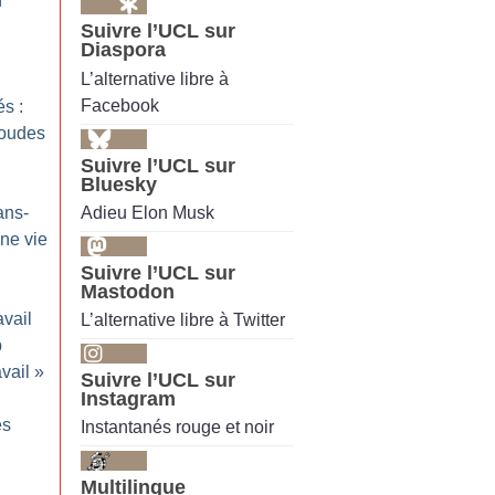
n
Suivre l’UCL sur
Diaspora
L’alternative libre à
Facebook
s :
coudes
Suivre l’UCL sur
Bluesky
Adieu Elon Musk
ans-
ne vie
Suivre l’UCL sur
Mastodon
avail
L’alternative libre à Twitter
p
vail
»
Suivre l’UCL sur
Instagram
es
Instantanés rouge et noir
Multilingue