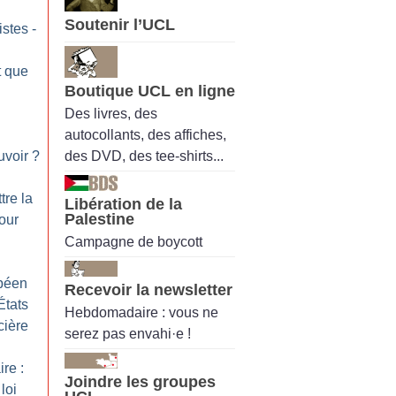
Soutenir l’UCL
istes -
t que
Boutique UCL en ligne
Des livres, des
autocollants, des affiches,
:
des DVD, des tee-shirts...
uvoir
?
tre la
Libération de la
Palestine
our
Campagne de boycott
péen
Recevoir la newsletter
États
Hebdomadaire : vous ne
cière
serez pas envahi·e !
ire :
Joindre les groupes
loi