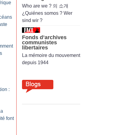
frique
Who are we ? 의 소개
¿Quiénes somos ? Wer
océans
sind wir ?
aste
Fonds d’archives
communistes
omment
libertaires
es
La mémoire du mouvement
depuis 1944
ion :
la
ité font