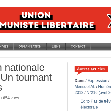
HIVES
ORGANISATION
LIENS
CONTACT
n nationale
: Un tournant
Dans
/
Expression
/
s
Mensuel AL
/
Numér
2012
/
N°216 (avril 
/
654
vues
Edito Pas de trêv
électorale