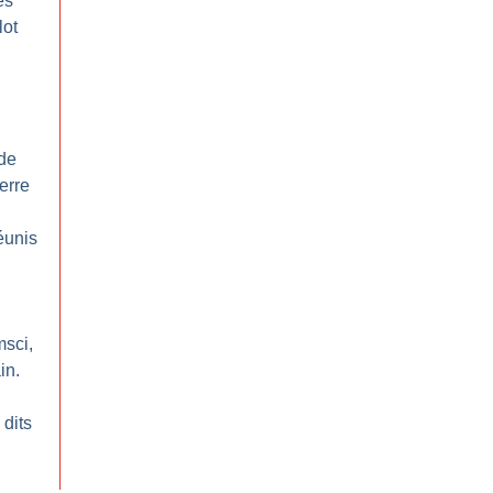
es
lot
 de
erre
éunis
n
msci,
in.
 dits