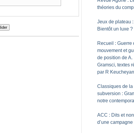
Revue Agone : L
théories du comp
Jeux de plateau :
lider
Bientôt un luxe
?
Recueil : Guerre
mouvement et gu
de position de A.
Gramsci, textes r
par R Keucheya
Classiques de la
subversion : Gra
notre contempora
ACC : Dits et non
d’une campagne