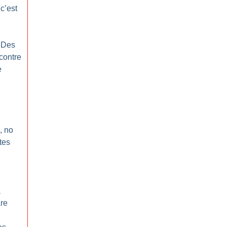
c’est
: Des
 contre
e
, no
tes
a
re