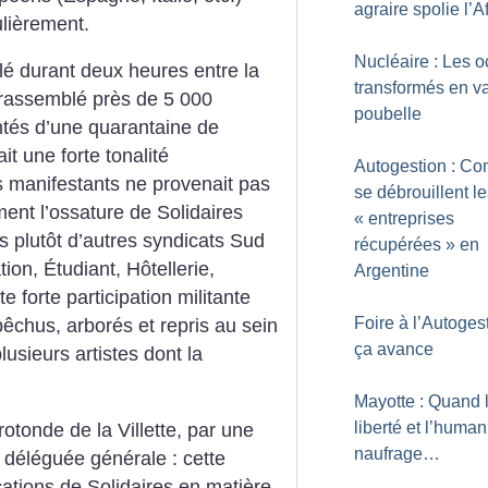
agraire spolie l’A
ulièrement.
Nucléaire : Les 
talé durant deux heures entre la
transformés en v
 rassemblé près de 5 000
poubelle
ntés d’une quarantaine de
t une forte tonalité
Autogestion : C
es manifestants ne provenait pas
se débrouillent l
ent l’ossature de Solidaires
«
entreprises
s plutôt d’autres syndicats Sud
récupérées
» en
tion, Étudiant, Hôtellerie,
Argentine
te forte participation militante
Foire à l’Autogest
êchus, arborés et repris au sein
ça avance
usieurs artistes dont la
Mayotte : Quand 
liberté et l’human
rotonde de la Villette, par une
naufrage…
 déléguée générale : cette
cations de Solidaires en matière