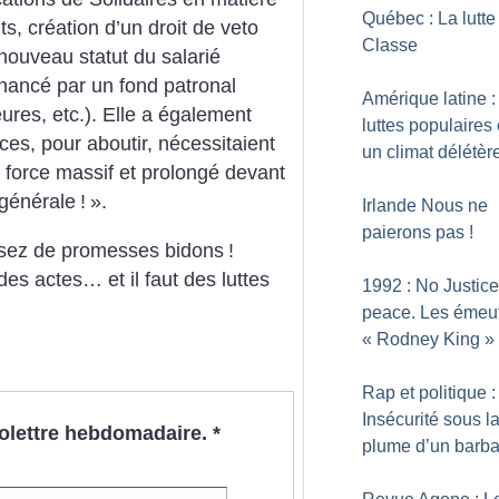
Québec : La lutte 
ts, création d’un droit de veto
Classe
nouveau statut du salarié
inancé par un fond patronal
Amérique latine 
ures, etc.). Elle a également
luttes populaires
nces, pour aboutir, nécessitaient
un climat délétèr
 force massif et prolongé devant
générale
!
».
Irlande Nous ne
paierons pas
!
ssez de promesses bidons
!
es actes… et il faut des luttes
1992 : No Justice
peace. Les émeu
«
Rodney King
»
Rap et politique :
Insécurité sous l
nfolettre hebdomadaire.
*
plume d’un barba