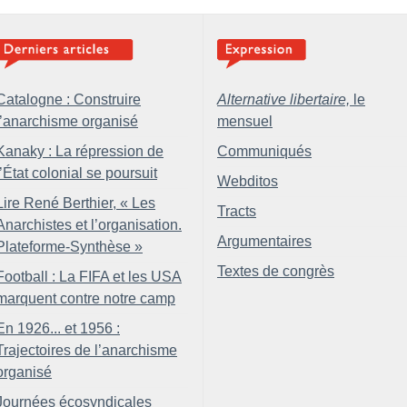
Catalogne : Construire
Alternative libertaire,
le
l’anarchisme organisé
mensuel
Kanaky : La répression de
Communiqués
l’État colonial se poursuit
Webditos
Lire René Berthier, «
Les
Tracts
Anarchistes et l’organisation.
Argumentaires
Plateforme-Synthèse
»
Textes de congrès
Football : La FIFA et les USA
marquent contre notre camp
En 1926... et 1956 :
Trajectoires de l’anarchisme
organisé
Journées écosyndicales