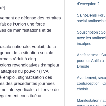
d’exception
?
e*]
Saint-Denis For
uvement de défense des retraites
social antifascist
ait de l’Union une force
les de manifestations et de
Souscription : Sol
avec les antifasc
inculpés
icale nationale, voulait, de la
gence de la situation sociale
Antifascisme : S
ormais réduit à cinq
pour les Antifa à
actions revendicatives d’ampleur
Dresde
s attaques du pouvoir (TVA
té-emploi, stigmatisation des
Avortement, sexua
cès des précédentes journées
contraception : O
choisir
me intersyndicale, et l’envie de
également constitué un
Manifestation nat