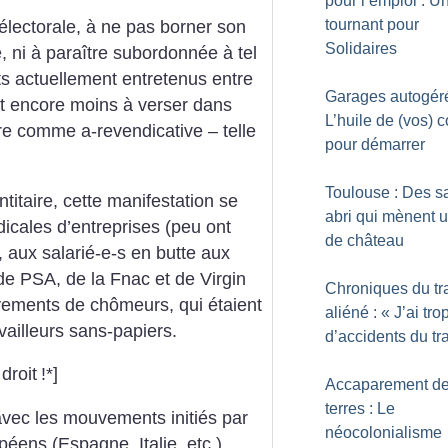
pour l’emploi : U
tournant pour
 électorale, à ne pas borner son
Solidaires
, ni à paraître subordonnée à tel
orts actuellement entretenus entre
Garages autogéré
et encore moins à verser dans
L’huile de (vos) 
re comme a-revendicative – telle
pour démarrer
Toulouse : Des s
ntitaire, cette manifestation se
abri qui mènent u
icales d’entreprises (peu ont
de château
 aux salarié-e-s en butte aux
de PSA, de la Fnac et de Virgin
Chroniques du tr
vements de chômeurs, qui étaient
aliéné : «
J’ai tro
ailleurs sans-papiers.
d’accidents du tra
droit
!*]
Accaparement d
terres : Le
avec les mouvements initiés par
néocolonialisme
éens (Espagne, Italie, etc.)