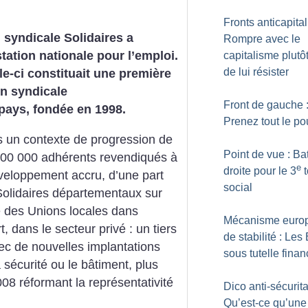
Fronts anticapital
 syndicale Solidaires a
Rompre avec le
tation nationale pour l’emploi.
capitalisme plutô
de lui résister
lle-ci constituait une première
on syndicale
Front de gauche 
 pays, fondée en 1998.
Prenez tout le po
ns un contexte de progression de
Point de vue : Bat
– 100 000 adhérents revendiqués à
e
droite pour le 3
t
veloppement accru, d’une part
social
Solidaires départementaux sur
re des Unions locales dans
Mécanisme euro
t, dans le secteur privé : un tiers
de stabilité : Les 
ec de nouvelles implantations
sous tutelle finan
 sécurité ou le bâtiment, plus
008 réformant la représentativité
Dico anti-sécurita
Qu’est-ce qu’une 