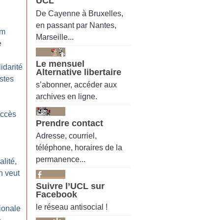
UCL
De Cayenne à Bruxelles,
en passant par Nantes,
um
Marseille...
e
Le mensuel
idarité
Alternative libertaire
istes
s’abonner, accéder aux
archives en ligne.
uccès
Prendre contact
Adresse, courriel,
téléphone, horaires de la
permanence...
lité,
n veut
Suivre l’UCL sur
Facebook
le réseau antisocial !
ionale