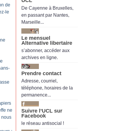
UCL
on de
De Cayenne à Bruxelles,
ez-le
en passant par Nantes,
Marseille...
Le mensuel
 ne
Alternative libertaire
s’abonner, accéder aux
archives en ligne.
le
sans-
Prendre contact
Adresse, courriel,
asse
téléphone, horaires de la
permanence...
piers
effe ne
Suivre l’UCL sur
Facebook
s nous
le réseau antisocial !