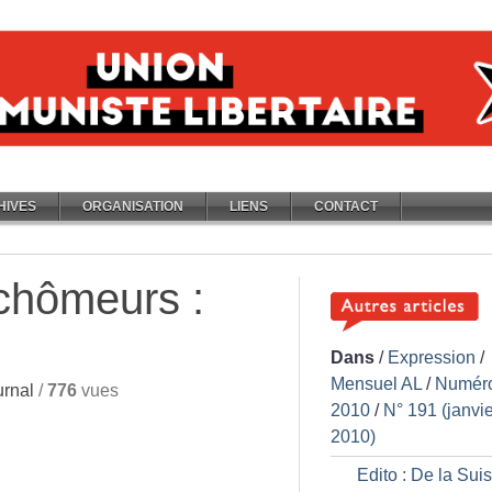
HIVES
ORGANISATION
LIENS
CONTACT
chômeurs :
Dans
/
Expression
/
Mensuel AL
/
Numér
rnal
/
776
vues
2010
/
N° 191 (janvie
2010)
Edito : De la Sui