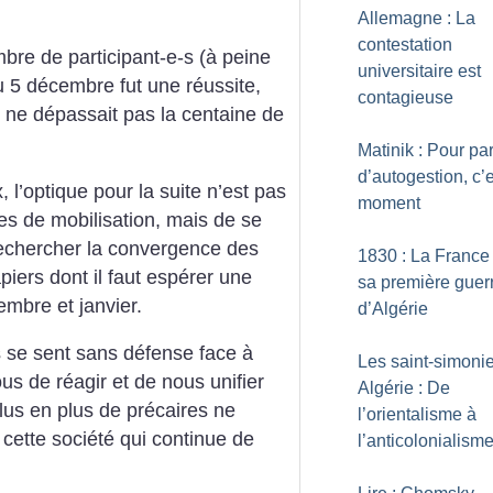
Allemagne : La
contestation
mbre de participant-e-s (à peine
universitaire est
u 5 décembre fut une réussite,
contagieuse
e ne dépassait pas la centaine de
Matinik : Pour par
d’autogestion, c’e
l’optique pour la suite n’est pas
moment
es de mobilisation, mais de se
 rechercher la convergence des
1830 : La France
iers dont il faut espérer une
sa première guer
embre et janvier.
d’Algérie
 se sent sans défense face à
Les saint-simoni
ous de réagir et de nous unifier
Algérie : De
plus en plus de précaires ne
l’orientalisme à
 cette société qui continue de
l’anticolonialism