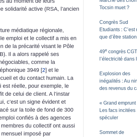
Marche des chôm
ires au moment de leurs
Tocsin muet
?
solidarité active (RSA, l’ancien
Congrès Sud
Etudiants : C’est 
ure médiatique régionale,
que d’être statio
e emploi et le collectif a mis en
n de la précarité visant le Pôle
e
49
congrès CGT
). Il a alors rappelé ses
l’électricité dans l
 négociables, comme la
éléphonique 3949
[
2
]
et le
Explosion des
cueil et du contact humain. La
inégalités : Au ni
est réelle, pour exemple, le
des revenus du c
 de celui de client. A l’instar
ui, c’est un signe évident et
«
Grand emprunt
lacé sur la toile de fond de 300
Les facs incitées
emploi confiés à des agences
spéculer
 membres du collectif ont aussi
Sommet de
ge mensuel imposé par