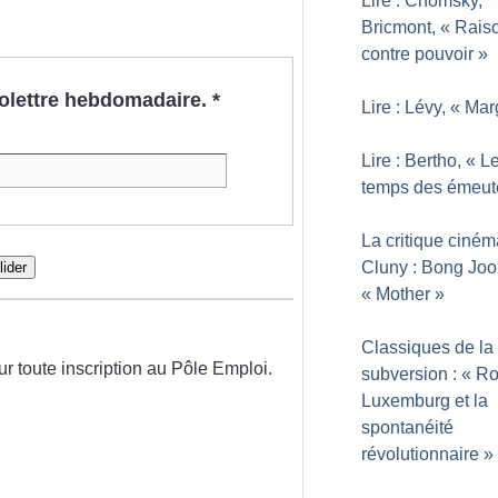
Lire : Chomsky,
Bricmont, «
Rais
contre pouvoir
»
nfolettre hebdomadaire.
*
Lire : Lévy, «
Mar
Lire : Bertho, «
L
temps des émeut
La critique ciné
Cluny : Bong Joo
lider
«
Mother
»
Classiques de la
ur toute inscription au Pôle Emploi.
subversion : «
Ro
Luxemburg et la
spontanéité
révolutionnaire
»