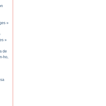
on
ges
»
e
es
»
ma de
n-ho,
sa