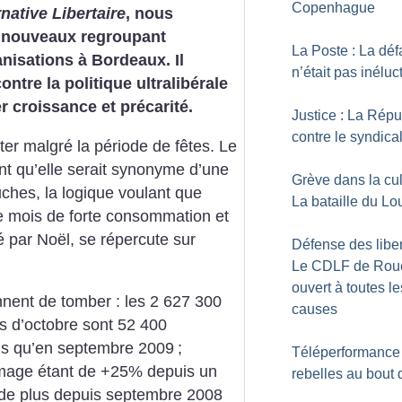
Copenhague
rnative Libertaire
, nous
ts nouveaux regroupant
La Poste : La déf
anisations à Bordeaux. Il
n’était pas inéluc
ntre la politique ultralibérale
r croissance et précarité.
Justice : La Rép
contre le syndica
r malgré la période de fêtes. Le
nt qu’elle serait synonyme d’une
Grève dans la cul
hes, la logique voulant que
La bataille du Lo
ce mois de forte consommation et
ié par Noël, se répercute sur
Défense des liber
Le CDLF de Roue
ouvert à toutes le
ennent de tomber : les 2 627 300
causes
 d’octobre sont 52 400
us qu’en septembre 2009
;
Téléperformance
ômage étant de +25% depuis un
rebelles au bout d
 de plus depuis septembre 2008