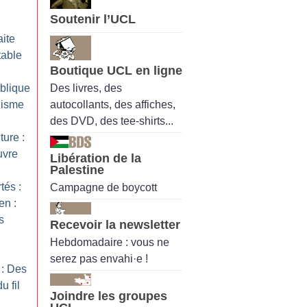
Soutenir l’UCL
aite
table
Boutique UCL en ligne
Des livres, des
ublique
autocollants, des affiches,
lisme
des DVD, des tee-shirts...
ture :
uvre
Libération de la
Palestine
tés :
Campagne de boycott
n :
s
Recevoir la newsletter
Hebdomadaire : vous ne
serez pas envahi·e !
 : Des
u fil
Joindre les groupes