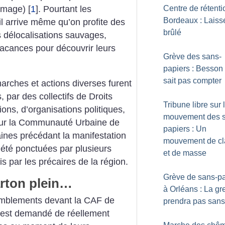
Centre de rétenti
hômage)
[
1
]
. Pourtant les
Bordeaux : Laiss
 il arrive même qu’on profite des
brûlé
s délocalisations sauvages,
 vacances pour découvrir leurs
Grève des sans-
papiers : Besson
sait pas compter
rches et actions diverses furent
par des collectifs de Droits
Tribune libre sur 
ns, d’organisations politiques,
mouvement des 
 Pour la Communauté Urbaine de
papiers : Un
nes précédant la manifestation
mouvement de cl
t été ponctuées par plusieurs
et de masse
 par les précaires de la région.
Grève de sans-pa
arton plein…
à Orléans : La gr
mblements devant la CAF de
prendra pas san
 est demandé de réellement