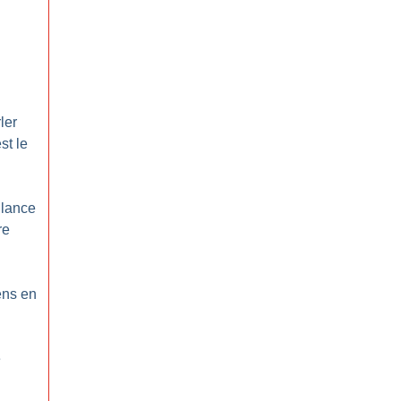
ler
st le
 lance
re
ens en
e