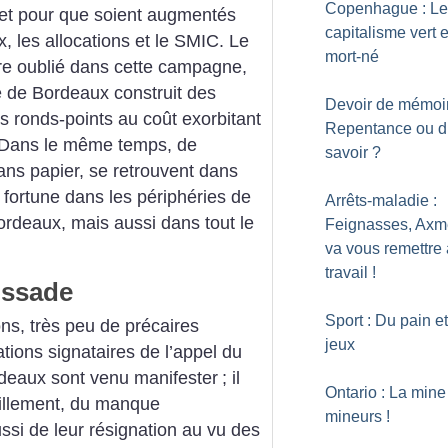
Copenhague : Le
, et pour que soient augmentés
capitalisme vert e
 les allocations et le SMIC.
Le
mort-né
tre oublié dans cette campagne,
le de Bordeaux construit des
Devoir de mémoir
s ronds-points au coût exorbitant
Repentance ou dr
 Dans le même temps, de
savoir
?
ns papier, se retrouvent dans
 fortune dans les périphéries de
Arrêts-maladie :
ordeaux, mais aussi dans tout le
Feignasses, Axm
va vous remettre
travail
!
ussade
Sport : Du pain e
ns, très peu de précaires
jeux
ions signataires de l’appel du
rdeaux sont venu manifester
; il
Ontario : La mine
rpillement, du manque
mineurs
!
ussi de leur résignation au vu des