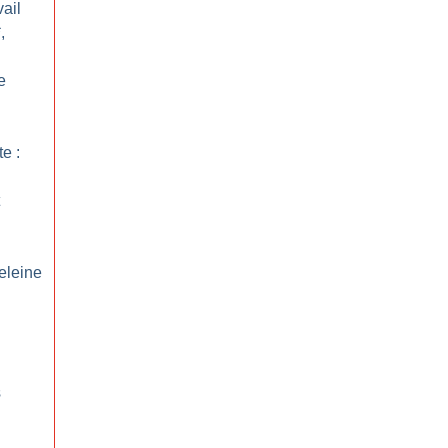
ail
,
e
te :
eleine
s