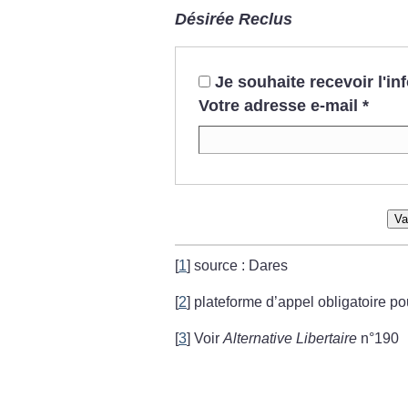
Désirée Reclus
Je souhaite recevoir l'i
Votre adresse e-mail
*
Va
[
1
]
source : Dares
[
2
]
plateforme d’appel obligatoire po
[
3
]
Voir
Alternative Libertaire
n°190