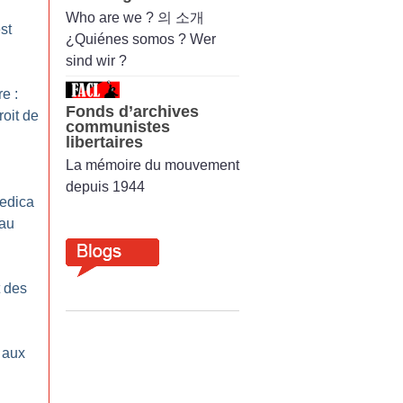
Who are we ? 의 소개
st
¿Quiénes somos ? Wer
sind wir ?
e :
Fonds d’archives
oit de
communistes
libertaires
La mémoire du mouvement
depuis 1944
edica
 au
t des
 aux