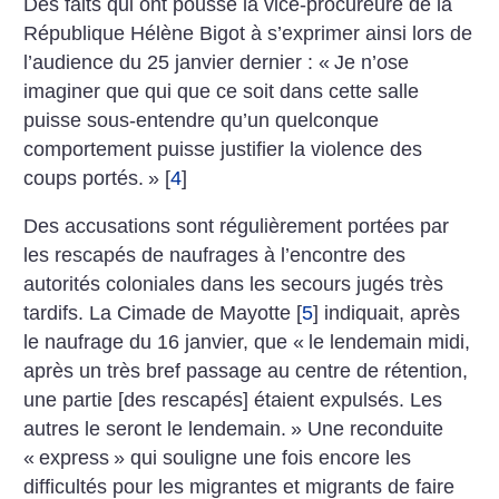
Des faits qui ont poussé la vice-procureure de la
République Hélène Bigot à s’exprimer ainsi lors de
l’audience du 25 janvier dernier : «
Je n’ose
imaginer que qui que ce soit dans cette salle
puisse sous-entendre qu’un quelconque
comportement puisse justifier la violence des
coups portés.
»
[
4
]
Des accusations sont régulièrement portées par
les rescapés de naufrages à l’encontre des
autorités coloniales dans les secours jugés très
tardifs. La Cimade de Mayotte
[
5
]
indiquait, après
le naufrage du 16 janvier, que «
le lendemain midi,
après un très bref passage au centre de rétention,
une partie [des rescapés] étaient expulsés. Les
autres le seront le lendemain.
» Une reconduite
«
express
» qui souligne une fois encore les
difficultés pour les migrantes et migrants de faire