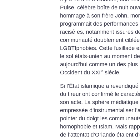
Pulse, célèbre boîte de nuit ou
hommage à son frère John, mort
programmait des performances
racisé
·
es, notamment issu
·
es d
communauté doublement ciblée p
LGBTIphobies. Cette fusillade es
le sol états-unien au moment de
aujourd’hui comme un des plus
e
Occident du XXI
siècle.
Si l’État islamique a revendiqué 
du tireur ont confirmé le carac
son acte. La sphère médiatique e
empressée d’instrumentaliser l’a
pointer du doigt les communau
homophobie et Islam. Mais rappe
de l’attentat d’Orlando étaient d