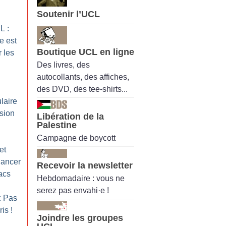
Soutenir l’UCL
L :
e est
Boutique UCL en ligne
r les
Des livres, des
autocollants, des affiches,
des DVD, des tee-shirts...
laire
ssion
Libération de la
Palestine
Campagne de boycott
et
lancer
Recevoir la newsletter
facs
Hebdomadaire : vous ne
serez pas envahi·e !
: Pas
ris
!
Joindre les groupes