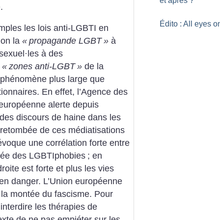
et après
?
.
Édito : All eyes 
les les lois anti-LGBTI en
ion la
«
propagande LGBT
»
à
osexuel
·
les à des
s
«
zones anti-LGBT
»
de la
 phénomène plus large que
onnaires. En effet, l’Agence des
 européenne alerte depuis
des discours de haine dans les
a retombée de ces médiatisations
 évoque une corrélation forte entre
ntée des LGBTIphobies
; en
oite est forte et plus les vies
 en danger. L’Union européenne
 la montée du fascisme. Pour
interdire les thérapies de
exte de ne pas empiéter sur les