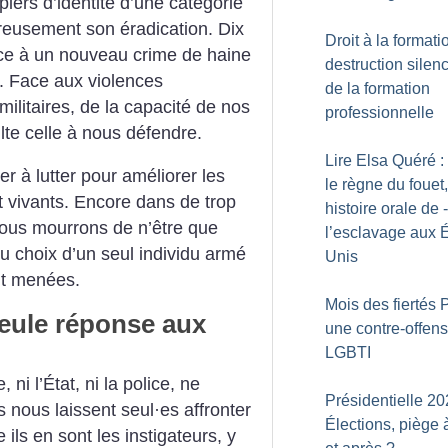
piers d’identité d’une catégorie
reusement son éradication. Dix
Droit à la formati
ace à un nouveau crime de haine
destruction silen
. Face aux violences
de la formation
ilitaires, de la capacité de nos
professionnelle
te celle à nous défendre.
Lire Elsa Quéré 
er à lutter pour améliorer les
le règne du fouet
t vivants. Encore dans de trop
histoire orale de ­
ous mourrons de n’être que
l’esclavage aux É
 choix d’un seul individu armé
Unis
nt menées.
Mois des fiertés 
eule réponse aux
une contre-offens
LGBTI
 ni l’État, ni la police, ne
Présidentielle 20
s nous laissent seul
·
es affronter
Élections, piège 
ils en sont les instigateurs, y