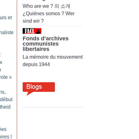
Who are we ? 의 소개
¿Quiénes somos ? Wer
urs et
sind wir ?
naliste
Fonds d’archives
communistes
libertaires
:
La mémoire du mouvement
x
depuis 1944
u
role
»
ns,
 début
rtheid
ées
oires
!