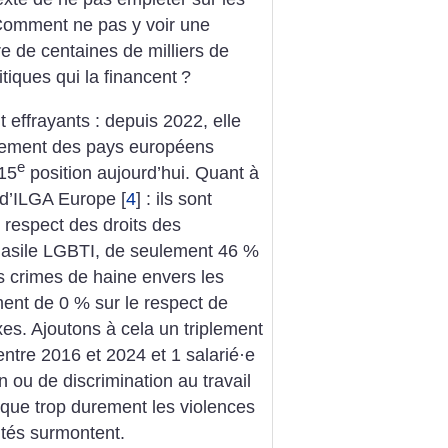
Comment ne pas y voir une
ure de centaines de milliers de
tiques qui la financent
?
t effrayants : depuis 2022, elle
ssement des pays européens
e
 15
position aujourd’hui. Quant à
 d’ILGA Europe
[
4
]
: ils sont
 respect des droits des
asile LGBTI, de seulement 46 %
s crimes de haine envers les
nt de 0 % sur le respect de
xes. Ajoutons à cela un triplement
entre 2016 et 2024 et 1 salarié
·
e
 ou de discrimination au travail
it que trop durement les violences
tés surmontent.