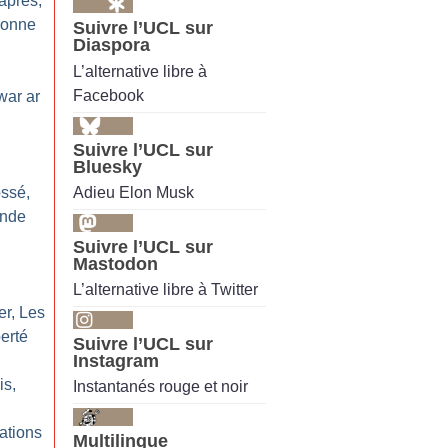
après,
sonne
Suivre l’UCL sur
Diaspora
L’alternative libre à
Facebook
war ar
Suivre l’UCL sur
Bluesky
Adieu Elon Musk
ossé,
ande
Suivre l’UCL sur
Mastodon
L’alternative libre à Twitter
er, Les
erté
Suivre l’UCL sur
Instagram
is,
Instantanés rouge et noir
ations
Multilingue