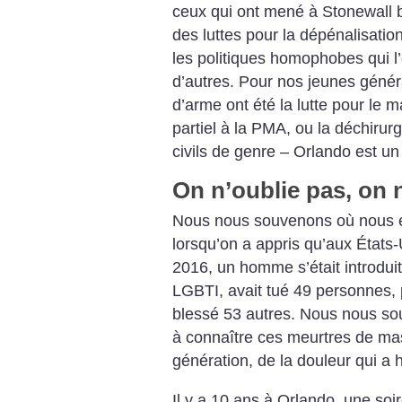
ceux qui ont mené à Stonewall b
des luttes pour la dépénalisatio
les politiques homophobes qui l
d’autres. Pour nos jeunes généra
d’arme ont été la lutte pour le m
partiel à la PMA, ou la déchiru
civils de genre – Orlando est u
On n’oublie pas, on
Nous nous souvenons où nous ét
lorsqu’on a appris qu’aux États-U
2016, un homme s’était introdui
LGBTI, avait tué 49 personnes, p
blessé 53 autres. Nous nous so
à connaître ces meurtres de m
génération, de la douleur qui a 
Il y a 10 ans à Orlando, une soi