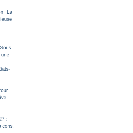
on : La
cieuse
: Sous
, une
tats-
Pour
ive
27 :
à cons,