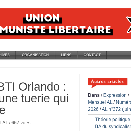
HIVES
ORGANISATION
LIENS
CONTACT
TI Orlando :
une tuerie qui
Dans
/
Expression
/
Mensuel AL
/
Numér
e
2026
/
AL n°372 (jui
Théorie politique 
l AL
/
667
vues
BA du syndicali