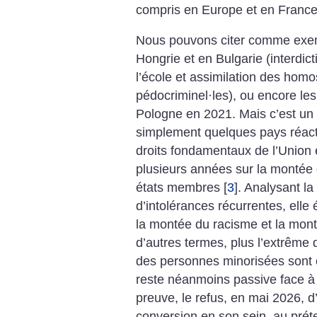
compris en Europe et en France
Nous pouvons citer comme exemp
Hongrie et en Bulgarie (interdict
l’école et assimilation des hom
pédocriminel
·
les), ou encore le
Pologne en 2021. Mais c’est un
simplement quelques pays réacti
droits fondamentaux de l’Union
plusieurs années sur la montée 
états membres
[
3
]
. Analysant l
d’intolérances récurrentes, elle
la montée du racisme et la mo
d’autres termes, plus l’extrême dr
des personnes minorisées sont
reste néanmoins passive face à
preuve, le refus, en mai 2026, d’
conversion en son sein, au prét