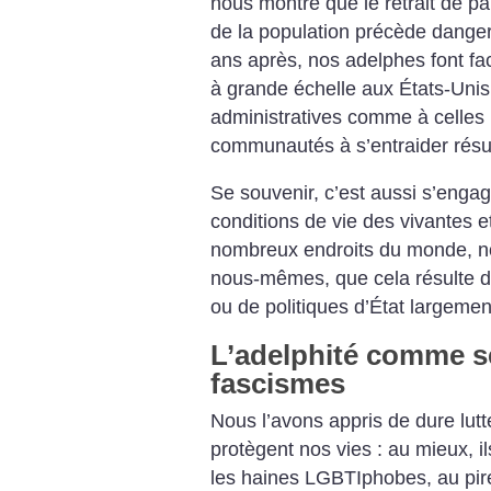
nous montre que le retrait de pa
de la population précède dange
ans après, nos adelphes font f
à grande échelle aux États-Unis
administratives comme à celles m
communautés à s’entraider résul
Se souvenir, c’est aussi s’engag
conditions de vie des vivantes e
nombreux endroits du monde, n
nous-mêmes, que cela résulte du
ou de politiques d’État largeme
L’adelphité comme s
fascismes
Nous l’avons appris de dure lutte,
protègent nos vies : au mieux, il
les haines LGBTIphobes, au pire 