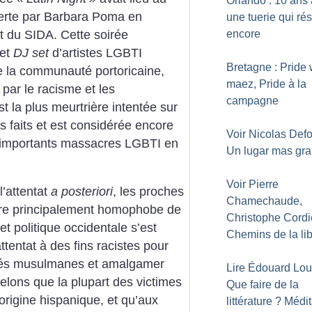
Orlando : 10 ans 
verte par Barbara Poma en
une tuerie qui ré
 du SIDA. Cette soirée
encore
 et
DJ set
d’artistes LGBTI
Bretagne : Pride 
e la communauté portoricaine,
maez, Pride à la
ar le racisme et les
campagne
t la plus meurtrière intentée sur
s faits et est considérée encore
Voir Nicolas Def
 importants massacres LGBTI en
Un lugar mas gr
Voir Pierre
l’attentat
a posteriori
, les proches
Chamechaude,
tère principalement homophobe de
Christophe Cordi
t politique occidentale s’est
Chemins de la lib
ttentat à des fins racistes pour
tés musulmanes et amalgamer
Lire Édouard Lou
lons que la plupart des victimes
Que faire de la
’origine hispanique, et qu’aux
littérature
? Médit