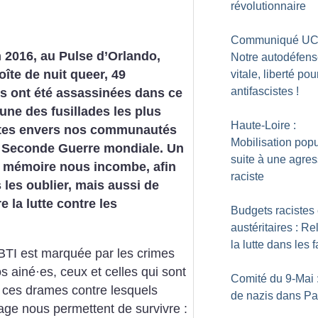
révolutionnaire
Communiqué UC
n 2016, au Pulse d’Orlando,
Notre autodéfens
oîte de nuit queer, 49
vitale, liberté pou
antifascistes
!
s ont été assassinées dans ce
 une des fusillades les plus
Haute-Loire :
tes envers nos communautés
Mobilisation popu
a Seconde Guerre mondiale. Un
suite à une agre
e mémoire nous incombe, afin
raciste
 les oublier, mais aussi de
e la lutte contre les
Budgets racistes 
austéritaires : Re
la lutte dans les 
TI est marquée par les crimes
s ainé
·
es, ceux et celles qui sont
Comité du 9-Mai 
 ces drames contre lesquels
de nazis dans Pa
 rage nous permettent de survivre :