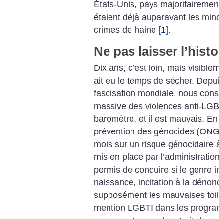
États-Unis, pays majoritairemen
étaient déjà auparavant les minor
crimes de haine
[
1
]
.
Ne pas laisser l’hist
Dix ans, c’est loin, mais visibl
ait eu le temps de sécher. Depu
fascisation mondiale, nous con
massive des violences anti-LGB
baromètre, et il est mauvais. En e
prévention des génocides (ONG 
mois sur un risque génocidaire 
mis en place par l’administrati
permis de conduire si le genre in
naissance, incitation à la dénon
supposément les mauvaises toilet
mention LGBTI dans les programm