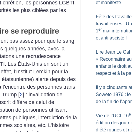
t chrétien, les personnes LGBTI
et manifeste
ités les plus ciblées par les
Fête des travaille
travailleuses : Un
oire se reproduire
er
1
mai internatio
et antifasciste
!
ement pas assez pour que le sang
is quelques années, avec la
Lire Jean Le Gal 
statons une recrudescence
«
Reconnaître au
TI. Les États-Unis en sont un
enfants le droit a
ffet, l’Institut Lemkin pour la
respect et à la pa
étatsunienne) alerte depuis des
à l’encontre des personnes trans
Il y a cinquante a
on Trump
[
2
]
: invalidation de
Soweto 1976 : le
de la fin de l’apa
scrit diffère de celui de
ciation de personnes utilisant
e
Vie de l’UCL : 6
tes publiques, interdiction de la
édition des journ
es scolaires, etc. L’histoire
d’été rouges et n