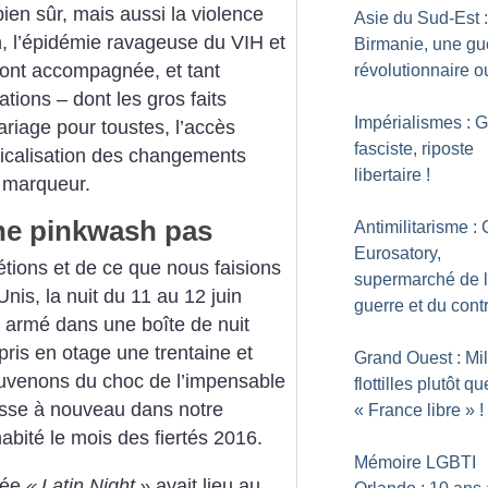
ien sûr, mais aussi la violence
Asie du Sud-Est 
n, l’épidémie ravageuse du VIH et
Birmanie, une gu
’ont accompagnée, et tant
révolutionnaire o
tions – dont les gros faits
Impérialismes : 
ariage pour toustes, l’accès
fasciste, riposte
rgicalisation des changements
libertaire
!
n marqueur.
 ne pinkwash pas
Antimilitarisme :
Eurosatory,
ions et de ce que nous faisions
supermarché de 
nis, la nuit du 11 au 12 juin
guerre et du cont
t armé dans une boîte de nuit
ris en otage une trentaine et
Grand Ouest : Mil
uvenons du choc de l’impensable
flottilles plutôt qu
asse à nouveau dans notre
«
France libre
»
!
habité le mois des fiertés 2016.
Mémoire LGBTI
rée
«
Latin Night
»
avait lieu au