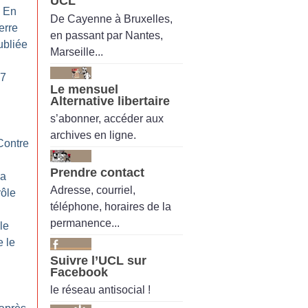
UCL
: En
De Cayenne à Bruxelles,
erre
en passant par Nantes,
ubliée
Marseille...
G7
Le mensuel
Alternative libertaire
s’abonner, accéder aux
archives en ligne.
 Contre
Prendre contact
la
Adresse, courriel,
rôle
téléphone, horaires de la
permanence...
le
e le
Suivre l’UCL sur
Facebook
le réseau antisocial !