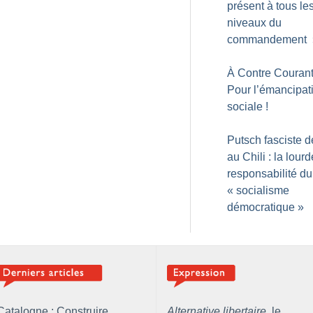
présent à tous le
niveaux du
commandement
À Contre Courant
Pour l’émancipat
sociale
!
Putsch fasciste 
au Chili : la lourd
responsabilité du
«
socialisme
démocratique
»
Catalogne : Construire
Alternative libertaire,
le