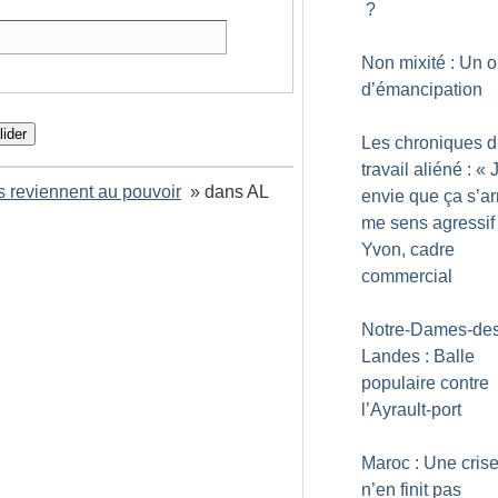
?
Non mixité : Un ou
d’émancipation
lider
Les chroniques 
travail aliéné : «
J
s reviennent au pouvoir
» dans AL
envie que ça s’arr
me sens agressi
Yvon, cadre
commercial
Notre-Dames-des
Landes : Balle
populaire contre
l’Ayrault-port
Maroc : Une crise
n’en finit pas