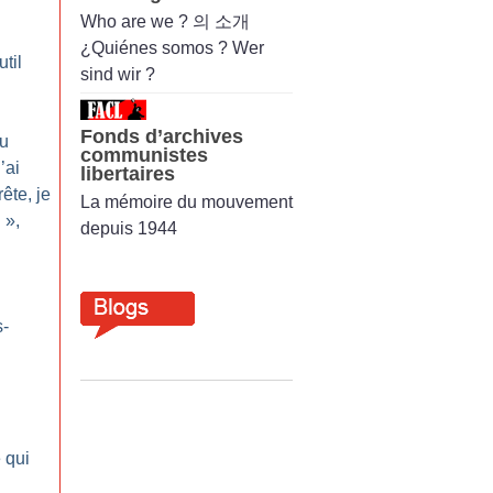
Who are we ? 의 소개
¿Quiénes somos ? Wer
til
sind wir ?
Fonds d’archives
du
communistes
’ai
libertaires
ête, je
La mémoire du mouvement
f
»,
depuis 1944
-
 qui