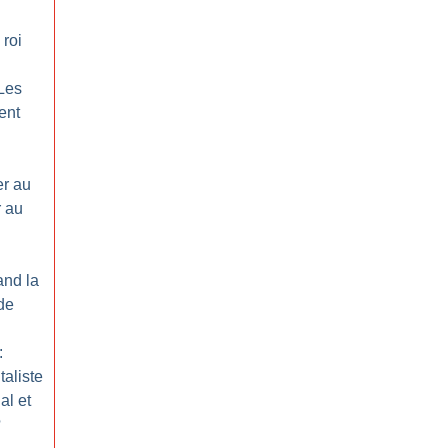
 roi
Les
ent
er au
r au
and la
de
:
taliste
ial et
?