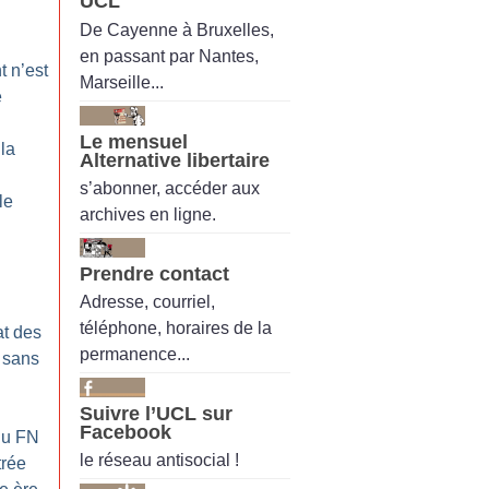
UCL
De Cayenne à Bruxelles,
en passant par Nantes,
t n’est
Marseille...
e
Le mensuel
 la
Alternative libertaire
s’abonner, accéder aux
le
archives en ligne.
Prendre contact
Adresse, courriel,
téléphone, horaires de la
at des
permanence...
t sans
Suivre l’UCL sur
Facebook
du FN
le réseau antisocial !
trée