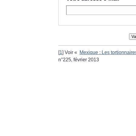
Va
[
1
]
Voir «
Mexique : Les tortionnaire
n°225, février 2013