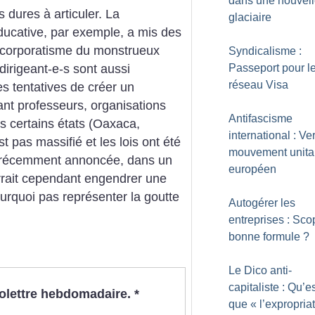
dans une nouvell
s dures à articuler. La
glaciaire
éducative, par exemple, a mis des
u corporatisme du monstrueux
Syndicalisme :
dirigeant-e-s sont aussi
Passeport pour l
réseau Visa
s tentatives de créer un
t professeurs, organisations
Antifascisme
s certains états (Oaxaca,
international : Ve
 pas massifié et les lois ont été
mouvement unita
e récemment annoncée, dans un
européen
rrait cependant engendrer une
urquoi pas représenter la goutte
Autogérer les
entreprises : Scop
bonne formule
?
Le Dico anti-
capitaliste : Qu’e
nfolettre hebdomadaire.
*
que «
l’expropria