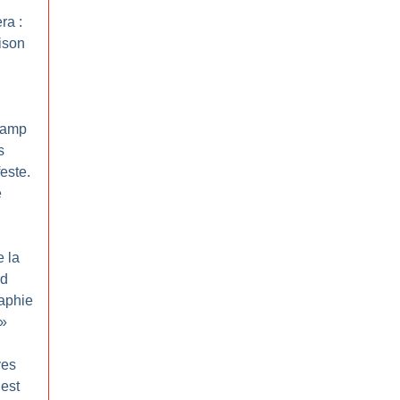
ra :
rison
Champ
s
este.
e
e la
id
aphie
»
ves
 est