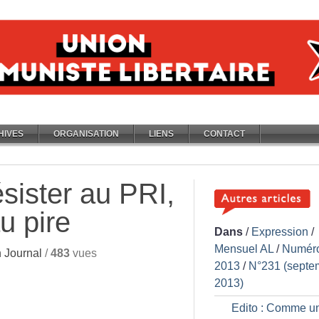
HIVES
ORGANISATION
LIENS
CONTACT
sister au PRI,
au pire
Dans
/
Expression
/
Mensuel AL
/
Numér
 Journal
/
483
vues
2013
/
N°231 (septe
2013)
Edito : Comme u