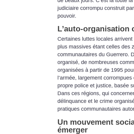
de beaux jours. C’est là toute l
judiciaire corrompu construit p
pouvoir.
L’auto-organisation
Certaines luttes locales arriven
plus massives étant celles des z
communautaires du Guerrero. Da
organisé, de nombreuses commu
organisées à partir de 1995 pour
l’armée, largement corrompues e
propre police et justice, basée s
Dans ces régions, qui concerne
délinquance et le crime organis
pratiques communautaires aut
Un mouvement social
émerger