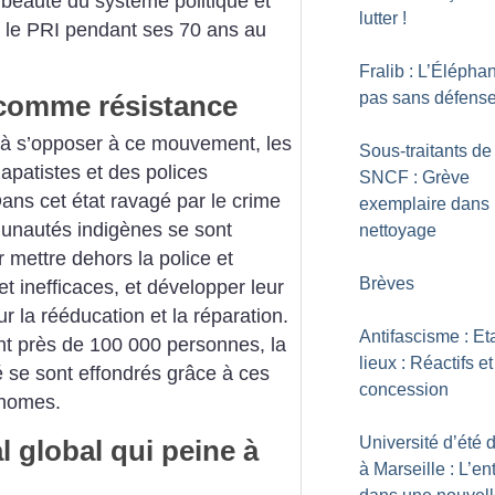
a beauté du système politique et
lutter
!
ar le PRI pendant ses 70 ans au
Fralib : L’Éléphan
pas sans défens
 comme résistance
t à s’opposer à ce mouvement, les
Sous-traitants de
apatistes et des polices
SNCF : Grève
ns cet état ravagé par le crime
exemplaire dans 
nautés indigènes se sont
nettoyage
 mettre dehors la police et
Brèves
t inefficaces, et développer leur
ur la rééducation et la réparation.
Antifascisme : Et
nt près de 100 000 personnes, la
lieux : Réactifs e
é se sont effondrés grâce à ces
concession
onomes.
Université d’été 
 global qui peine à
à Marseille : L’en