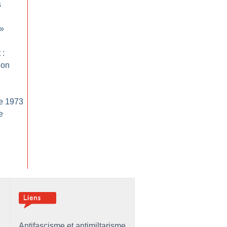
s
»
 :
ion
de 1973
e
Antifascisme et antimiltarisme