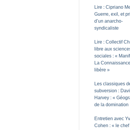
Lire : Cipriano Me
Guerre, exil, et p
d’un anarcho-
syndicaliste
Lire : Collectif 
libre aux science
sociales : «
Manif
La Connaissanc
libère
»
Les classiques d
subversion : Dav
Harvey : «
Géogr
de la domination
Entretien avec Y
Cohen : «
le chef