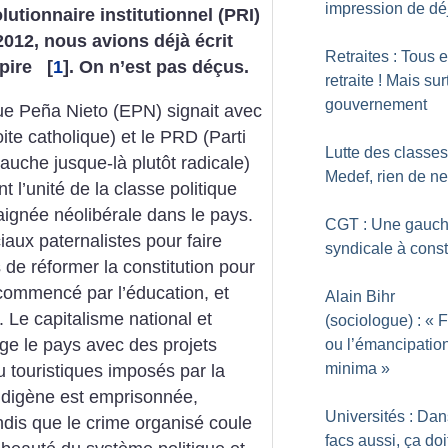
impression de dé
lutionnaire institutionnel (PRI)
012, nous avions déjà écrit
Retraites : Tous 
 pire
[
1
]
. On n’est pas déçus.
retraite
! Mais sur
gouvernement
que Peña Nieto (EPN) signait avec
oite catholique) et le PRD (Parti
Lutte des classes
auche jusque-là plutôt radicale)
Medef, rien de ne
t l’unité de la classe politique
aignée néolibérale dans le pays.
CGT : Une gauc
ux paternalistes pour faire
syndicale à const
 de réformer la constitution pour
a commencé par l’éducation, et
Alain Bihr
. Le capitalisme national et
(sociologue) : «
F
age le pays avec des projets
ou l’émancipatio
minima
»
u touristiques imposés par la
indigène est emprisonnée,
Universités : Dan
andis que le crime organisé coule
facs aussi, ça doi