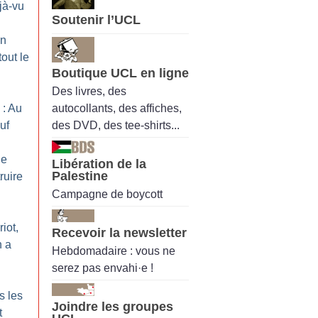
jà-vu
Soutenir l’UCL
en
tout le
Boutique UCL en ligne
Des livres, des
autocollants, des affiches,
 : Au
des DVD, des tee-shirts...
uf
he
Libération de la
Palestine
ruire
Campagne de boycott
riot,
Recevoir la newsletter
n a
Hebdomadaire : vous ne
serez pas envahi·e !
s les
Joindre les groupes
t