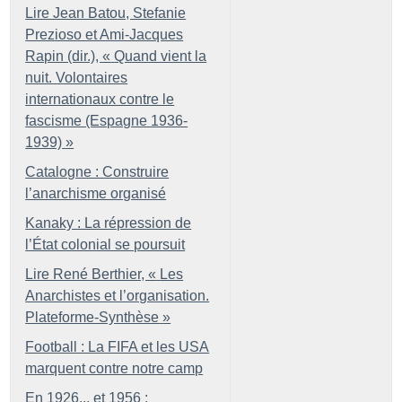
Lire Jean Batou, Stefanie
Prezioso et Ami-Jacques
Rapin (dir.), «
Quand vient la
nuit. Volontaires
internationaux contre le
fascisme (Espagne 1936-
1939)
»
Catalogne : Construire
l’anarchisme organisé
Kanaky : La répression de
l’État colonial se poursuit
Lire René Berthier, «
Les
Anarchistes et l’organisation.
Plateforme-Synthèse
»
Football : La FIFA et les USA
marquent contre notre camp
En 1926... et 1956 :