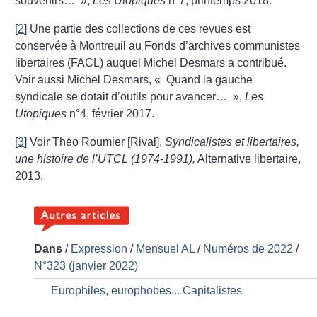
souvenirs…
»,
Les Utopiques
n°7, printemps 2018.
[
2
]
Une partie des collections de ces revues est
conservée à Montreuil au Fonds d’archives communistes
libertaires (FACL) auquel Michel Desmars a contribué.
Voir aussi Michel Desmars, «
Quand la gauche
syndicale se dotait d’outils pour avancer…
»,
Les
Utopiques
n°4, février 2017.
[
3
]
Voir Théo Roumier [Rival],
Syndicalistes et libertaires,
une histoire de l’UTCL (1974-1991),
Alternative libertaire,
2013.
Dans
/
Expression
/
Mensuel AL
/
Numéros de 2022
/
N°323 (janvier 2022)
Europhiles, europhobes... Capitalistes