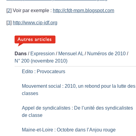
[
2
]
Voir par exemple :
http://cfdt-mpm.blogspot.com
[
3
]
http://www.cip-idf.org
Dans
/
Expression
/
Mensuel AL
/
Numéros de 2010
/
N° 200 (novembre 2010)
Edito : Provocateurs
Mouvement social : 2010, un rebond pour la lutte des
classes
Appel de syndicalistes : De l’unité des syndicalistes
de classe
Maine-et-Loire : Octobre dans l’Anjou rouge