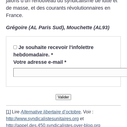
jalons d’un renouveau du syndicalisme de lutte et
de masse, et des courants révolutionnaires en
France.
Grégoire (AL Paris Sud), Mouchette (AL93)
Je souhaite recevoir l'infolettre
hebdomadaire.
*
Votre adresse e-mail
*
Valider
[
1
]
Lire
Alternative libertaire
d’octobre
. Voir :
http://www.syndicalistesunitaires.org
et
http://appel.des.450.syndicalistes.over-blog.org