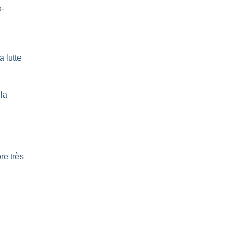
x-
a lutte
la
re très