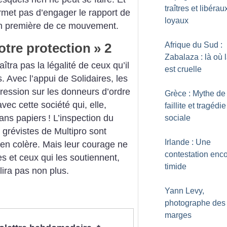
traîtres et libérau
ermet pas d’engager le rapport de
loyaux
tion première de ce mouvement.
otre protection
» 2
Afrique du Sud :
Zabalaza : là où l
tra pas la légalité de ceux qu’il
est cruelle
Avec l’appui de Solidaires, les
pression sur les donneurs d’ordre
Grèce : Mythe de 
vec cette société qui, elle,
faillite et tragédie
sans papiers
! L’inspection du
sociale
s grévistes de Multipro sont
Irlande : Une
 en colère. Mais leur courage ne
contestation enco
lles et ceux qui les soutiennent,
timide
llira pas non plus.
Yann Levy,
photographe des
marges