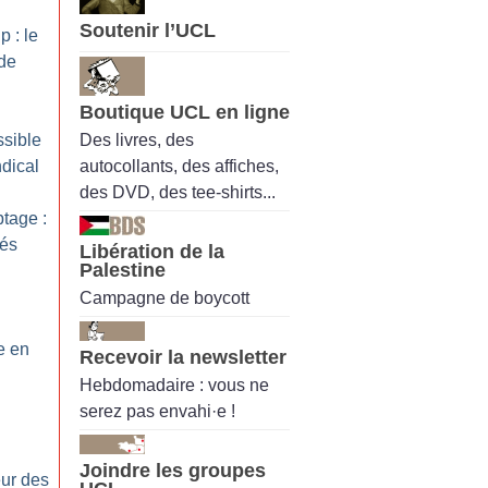
Soutenir l’UCL
p : le
de
Boutique UCL en ligne
Des livres, des
ssible
autocollants, des affiches,
dical
des DVD, des tee-shirts...
ptage :
tés
Libération de la
Palestine
Campagne de boycott
e en
Recevoir la newsletter
Hebdomadaire : vous ne
serez pas envahi·e !
Joindre les groupes
eur des