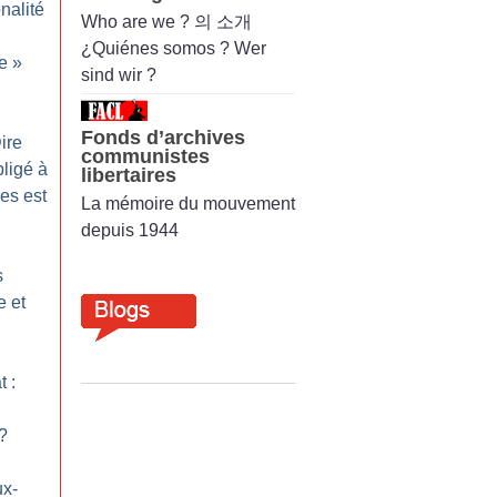
nalité
Who are we ? 의 소개
¿Quiénes somos ? Wer
le
»
sind wir ?
Fonds d’archives
ire
communistes
bligé à
libertaires
res est
La mémoire du mouvement
depuis 1944
s
e et
t :
?
ux-