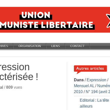
HIVES
ORGANISATION
LIENS
CONTACT
ression
ctérisée
!
Dans
/
Expression
/
Mensuel AL
/
Numér
al
/
809
vues
2010
/
N° 194 (avril 
Editorial : La tête
ailleurs