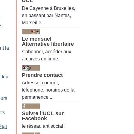
UCL
De Cayenne à Bruxelles,
en passant par Nantes,
:
Marseille...
ci
Le mensuel
Alternative libertaire
nt la
s’abonner, accéder aux
archives en ligne.
n
Prendre contact
g feu
Adresse, courriel,
téléphone, horaires de la
permanence...
eurs
nts
Suivre l’UCL sur
Facebook
le réseau antisocial !
État