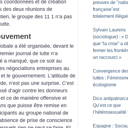
s coordonnées et de création
preuves de "natio
rs des deux réunions de
française"est
tien, le groupe des 11 1 n’a pas
totalement illéga
lutte.
Sylvain Laurens
mouvement
(sociologue) : «
D
que “la crise” a o
lobale a été organisée, devant le
fermer les frontiè
remier journal de lutte n’a
un raccourci
»
té a manqué, que ce soit au
les négociations entreprises au
Convergence de
 et le gouvernement. L’attitude de
luttes : Féminism
de, n’est pas une surprise. C’est
écologisme
posé d’agir contre les donneurs
, et ce de manière offensive et
Dico antipatriarca
sans que puisse être remise en
Qu’est ce que
l’hétérosexualité
icipants au groupe national de
’absence de prise de conscience
Espagne : Socia
squels rien ne peut se faire. Et