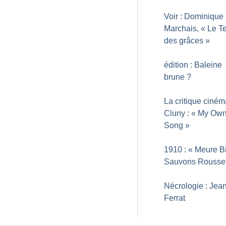
Voir : Dominique
Marchais, «
Le T
des grâces
»
édition : Baleine
brune
?
La critique ciné
Cluny : «
My Own
Song
»
1910 : «
Meure Bi
Sauvons Rousse
Nécrologie : Jea
Ferrat