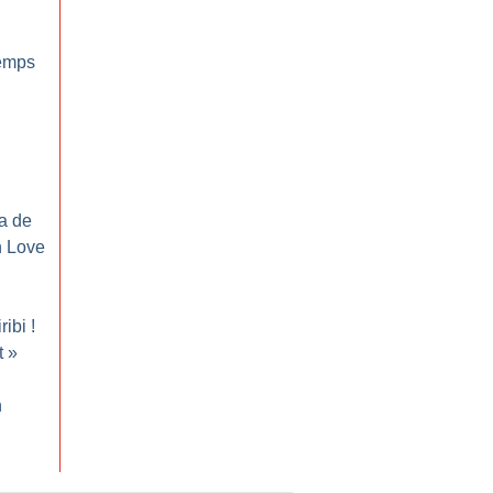
emps
ma de
 Love
ribi
!
t
»
n