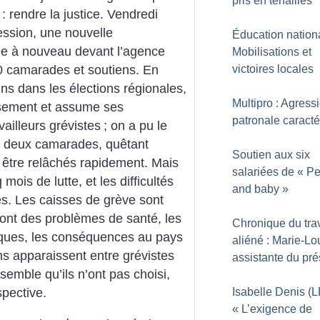
pris en tenailles
: rendre la justice. Vendredi
ression, une nouvelle
Éducation nationa
ée à nouveau devant l’agence
Mobilisations et
victoires locales
0 camarades et soutiens. En
ins dans les élections régionales,
Multipro : Agress
ssement et assume ses
patronale caracté
vailleurs grévistes
; on a pu le
de deux camarades, quêtant
Soutien aux six
pu être relâchés rapidement. Mais
salariées de «
Pe
is de lutte, et les difficultés
and baby
»
s. Les caisses de grève sont
s ont des problèmes de santé, les
Chronique du trav
tiques, les conséquences au pays
aliéné : Marie-Lo
ns apparaissent entre grévistes
assistante du pré
nsemble qu’ils n’ont pas choisi,
Isabelle Denis (L
spective.
«
L’exigence de