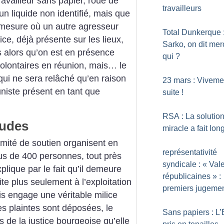
ravailleur sans papier, roué de
travailleurs
’un liquide non identifié, mais que
 mesure où un autre agresseur
Total Dunkerque 
ice, déjà présente sur les lieux,
Sarko, on dit mer
s alors qu’on est en présence
qui
?
 volontaires en réunion, mais… le
ui ne sera relâché qu’en raison
23 mars : Viveme
niste présent en tant que
suite
!
RSA : La solutio
tudes
miracle a fait lon
comité de soutien organisent en
représentativité
us de 400 personnes, tout près
syndicale : «
Val
xplique par le fait qu’il demeure
républicaines
» :
te plus seulement à l’exploitation
premiers jugeme
is engage une véritable milice
es plaintes sont déposées, le
Sans papiers : L’
s de la justice bourgeoise qu’elle