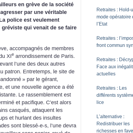
ailleurs en grève de la société
Retraites : Hold-u
t agresser par une véritable
mode opératoire 
 La police est veulement
l’Etat
 gréviste qui venait de se faire
Retraites : l’impo
front commun syn
n grève, accompagnés de membres
e
du XI
arrondissement de Paris.
Retraites : Décry
devant l’une des deux autres
Face aux inégali
u patron. Entretemps, le site de
actuelles
bandonné
» par le gérant,
pée, et une nouvelle agence a été
Retraites : Les
xistante. Le rassemblement est
différents systèm
rminé et pacifique. C’est alors
lice
ains casqués, attaquent les
L’alternative :
ups et hurlant des insultes
Redistribuer les
ades sont blessé-e-s, l’une devra
richesses en fav