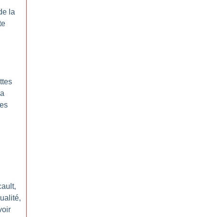
de la
te
ttes
la
mes
ault,
ualité,
voir