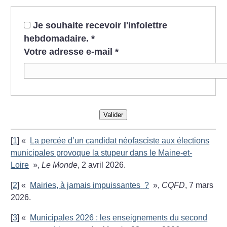
Je souhaite recevoir l'infolettre
hebdomadaire.
*
Votre adresse e-mail
*
Valider
[
1
]
«
La percée d’un candidat néofasciste aux élections
municipales provoque la stupeur dans le Maine-et-
Loire
»,
Le Monde
, 2 avril 2026.
[
2
]
«
Mairies, à jamais impuissantes
?
»,
CQFD
, 7 mars
2026.
[
3
]
«
Municipales 2026 : les enseignements du second