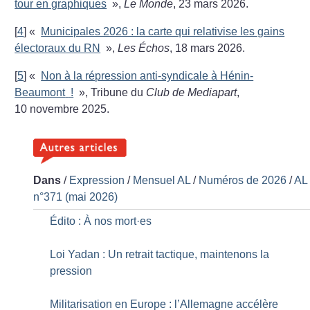
tour en graphiques
»,
Le Monde
, 23 mars 2026.
[
4
]
«
Municipales 2026 : la carte qui relativise les gains
électoraux du RN
»,
Les Échos
, 18 mars 2026.
[
5
]
«
Non à la répression anti-syndicale à Hénin-
Beaumont
!
», Tribune du
Club de Mediapart
,
10 novembre 2025.
Dans
/
Expression
/
Mensuel AL
/
Numéros de 2026
/
AL
n°371 (mai 2026)
Édito : À nos mort
·
es
Loi Yadan : Un retrait tactique, maintenons la
pression
Militarisation en Europe : l’Allemagne accélère