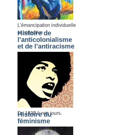
L’émancipation individuelle
Histoire de
et collective
l’anticolonialisme
et de l’antiracisme
De 1830 à nos jours.
Histoire du
féminisme