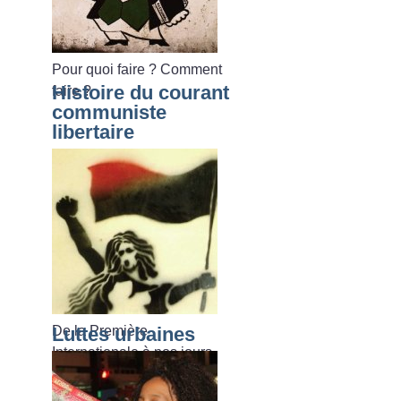
Pour quoi faire
? Comment
Histoire du courant
faire
?
communiste
libertaire
De la Première
Luttes urbaines
Internationale à nos jours.