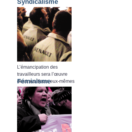
Syndicalisme
L’émancipation des
travailleurs sera l’œuvre
Féminisme
des travailleurs eux-mêmes