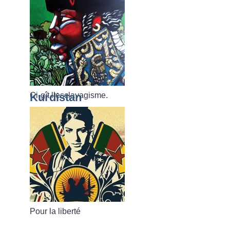
Ci-gît l’esclavagisme.
Kurdistan
Pour la liberté