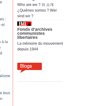
le
Who are we ? 의 소개
¿Quiénes somos ? Wer
sind wir ?
es :
 et
Fonds d’archives
communistes
libertaires
 à la
La mémoire du mouvement
e
depuis 1944
ud
:
calisme
e tous
s-