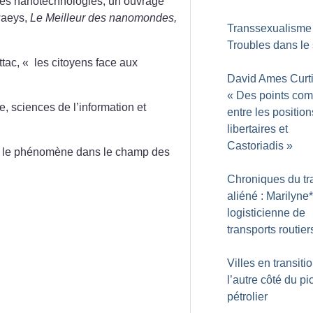
s des nanotechnologies, un ouvrage
waeys,
Le Meilleur des nanomondes,
Transsexualisme 
Troubles dans le
ttac, «
les citoyens face aux
David Ames Curti
«
Des points co
, sciences de l’information et
entre les position
libertaires et
Castoriadis
»
se le phénomène dans le champ des
Chroniques du tr
aliéné : Marilyne*
logisticienne de
transports routier
Villes en transiti
l’autre côté du pi
pétrolier