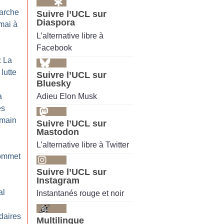
arche
Suivre l’UCL sur
Diaspora
 mai à
L’alternative libre à
Facebook
: La
lutte
Suivre l’UCL sur
Bluesky
Adieu Elon Musk
a
es
emain
Suivre l’UCL sur
Mastodon
L’alternative libre à Twitter
ommet
Suivre l’UCL sur
Instagram
al
Instantanés rouge et noir
idaires
Multilingue