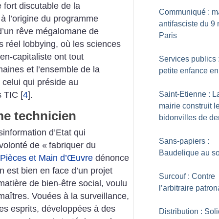
 fort discutable de la
Communiqué : m
 à l’origine du programme
antifasciste du 9
 d’un rêve mégalomane de
Paris
s réel lobbying, où les sciences
n-capitaliste ont tout
Services publics 
aines et l’ensemble de la
petite enfance en 
 celui qui préside au
s TIC
[
4
]
.
Saint-Etienne : L
mairie construit l
me technicien
bidonvilles de d
sinformation d’Etat qui
Sans-papiers :
volonté de «
fabriquer du
Baudelique au s
Pièces et Main d’Œuvre
dénonce
n est bien en face d’un projet
Surcouf : Contre
matière de bien-être social, voulu
l’arbitraire patron
aîtres. Vouées à la surveillance,
des esprits, développées à des
Distribution : Sol