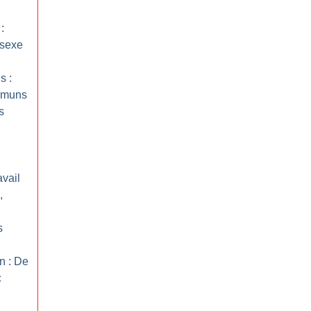
:
 sexe
s :
mmuns
s
avail
,
s
on : De
c