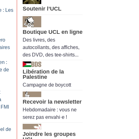
Soutenir l’UCL
 : Les
Boutique UCL en ligne
Des livres, des
ero
autocollants, des affiches,
aires
des DVD, des tee-shirts...
n :
ie de
Libération de la
Palestine
Campagne de boycott
t
a
Recevoir la newsletter
 FMI
Hebdomadaire : vous ne
serez pas envahi·e !
el de
Joindre les groupes