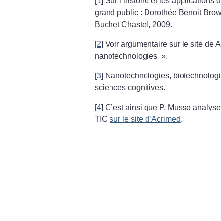
[
1
]
Sur l’histoire et les application
grand public : Dorothée Benoit Bro
Buchet Chastel, 2009.
[
2
]
Voir argumentaire sur le site de A
nanotechnologies
».
[
3
]
Nanotechnologies, biotechnologie
sciences cognitives.
[
4
]
C’est ainsi que P. Musso analy
TIC
sur le site d’Acrimed
.