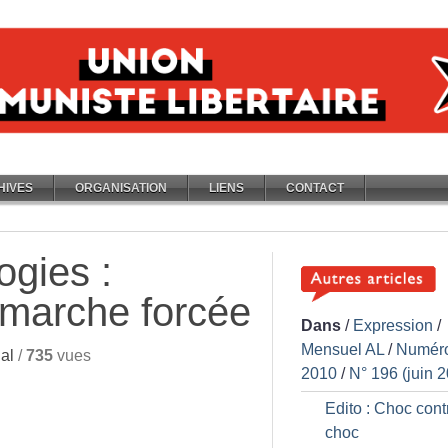
HIVES
ORGANISATION
LIENS
CONTACT
gies :
 marche forcée
Dans
/
Expression
/
Mensuel AL
/
Numér
al
/
735
vues
2010
/
N° 196 (juin 
Edito : Choc cont
choc