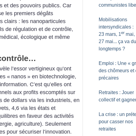
communistes libe
s et des pouvoirs publics. Car
se les premiers dégâts
Mobilisations
 clairs : les nanoparticules
intersyndicales :
ls de régulation et de contrôle,
er
23 mars, 1
mai,
re, médical, écologique et même
27 mai... ça va du
longtemps
?
contrôle…
Emploi : Une «
g
èle l’essor vertigineux qu’ont
des chômeurs et
es «
nanos
» en biotechnologie,
précaires
information. C’est qu’elles ont
nnels aux profits escomptés sur
Retraites : Jouer
s de dollars via les industriels, en
collectif et gagne
ets, 4,6 via les états et
La crise : un prét
uilibres en faveur des activités
pour casser nos
ergie, agriculture). Seulement
retraites
s pour sécuriser l’innovation.