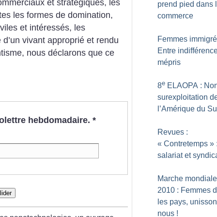
ommerciaux et stratégiques, les
prend pied dans 
tes les formes de domination,
commerce
iles et intéressés, les
Femmes immigré
d’un vivant approprié et rendu
Entre indifférence
ntisme, nous déclarons que ce
mépris
e
8
ELAOPA : Non
surexploitation d
l’Amérique du S
nfolettre hebdomadaire.
*
Revues :
«
Contretemps
» 
salariat et syndi
Marche mondiale
2010 : Femmes d
lider
les pays, unisson
nous
!