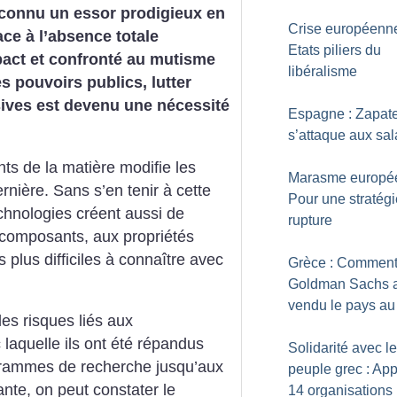
connu un essor prodigieux en
Crise européenne
ce à l’absence totale
Etats piliers du
pact et confronté au mutisme
libéralisme
s pouvoirs publics, lutter
sives est devenu une nécessité
Espagne : Zapat
s’attaque aux sal
ts de la matière modifie les
Marasme europée
rnière. Sans s’en tenir à cette
Pour une stratég
chnologies créent aussi de
rupture
omposants, aux propriétés
s plus difficiles à connaître avec
Grèce : Commen
Goldman Sachs 
vendu le pays au
es risques liés aux
 laquelle ils ont été répandus
Solidarité avec le
ogrammes de recherche jusqu’aux
peuple grec : App
te, on peut constater le
14 organisations