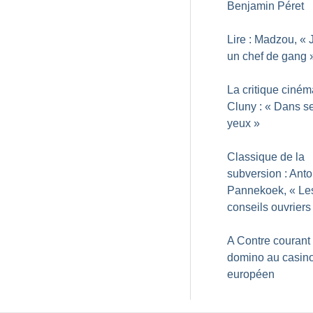
Benjamin Péret
Lire : Madzou, «
un chef de gang
La critique ciné
Cluny : «
Dans s
yeux
»
Classique de la
subversion : Ant
Pannekoek, «
Le
conseils ouvriers
A Contre courant :
domino au casin
européen