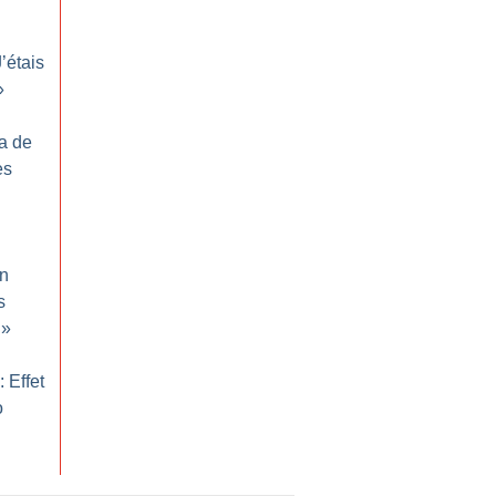
J’étais
»
ma de
es
on
s
»
 Effet
o