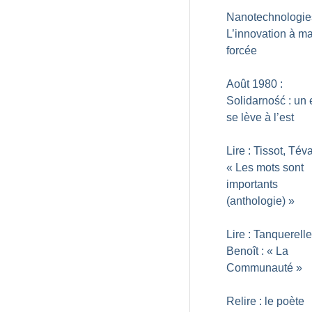
Nanotechnologies
L’innovation à m
forcée
Août 1980 :
Solidarność : un 
se lève à l’est
Lire : Tissot, Tév
«
Les mots sont
importants
(anthologie)
»
Lire : Tanquerelle
Benoît : «
La
Communauté
»
Relire : le poète