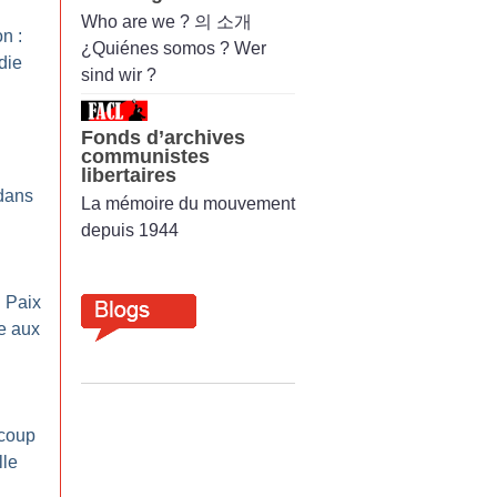
Who are we ? 의 소개
n :
¿Quiénes somos ? Wer
die
sind wir ?
Fonds d’archives
communistes
libertaires
 dans
La mémoire du mouvement
depuis 1944
 Paix
e aux
 coup
lle