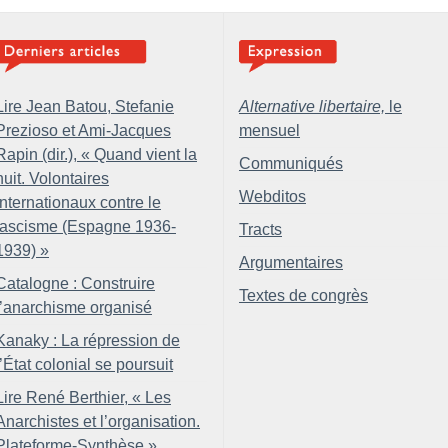
Lire Jean Batou, Stefanie
Alternative libertaire,
le
Prezioso et Ami-Jacques
mensuel
Rapin (dir.), «
Quand vient la
Communiqués
nuit. Volontaires
Webditos
internationaux contre le
fascisme (Espagne 1936-
Tracts
1939)
»
Argumentaires
Catalogne : Construire
Textes de congrès
l’anarchisme organisé
Kanaky : La répression de
l’État colonial se poursuit
Lire René Berthier, «
Les
Anarchistes et l’organisation.
Plateforme-Synthèse
»