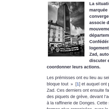
La situat
marquée 
convergen
associe 
mouvemen
départeme
Confédéra
logement 
Zad, aut
discuter 
coordonner leurs actions.
Les prémisses ont eu lieu au sei
bloque tout
»
[
1
]
et auquel ont p
Zad. Ces derniers ont ensuite fai
des piquets de grève, devant l’
à la raffinerie de Donges. Cette 