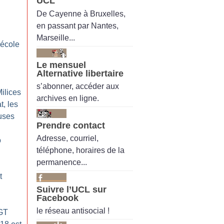
UCL
De Cayenne à Bruxelles,
en passant par Nantes,
Marseille...
 école
Le mensuel
Alternative libertaire
s’abonner, accéder aux
Milices
archives en ligne.
t, les
uses
Prendre contact
Adresse, courriel,
o
téléphone, horaires de la
permanence...
t
Suivre l’UCL sur
Facebook
le réseau antisocial !
CGT