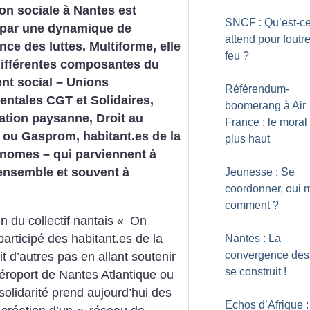
ion sociale à Nantes est
SNCF : Qu’est-ce
par une dynamique de
attend pour foutre
ce des luttes. Multiforme, elle
feu
?
différentes composantes du
t social – Unions
Référendum-
ntales CGT et Solidaires,
boomerang à Air
tion paysanne, Droit au
France : le moral
ou Gasprom, habitant.es de la
plus haut
onomes – qui parviennent à
ensemble et souvent à
Jeunesse : Se
coordonner, oui 
comment
?
n du collectif nantais «
On
articipé des habitant.es de la
Nantes : La
convergence des 
t d’autres pas en allant soutenir
se construit
!
aéroport de Nantes Atlantique ou
solidarité prend aujourd’hui des
Echos d’Afrique :