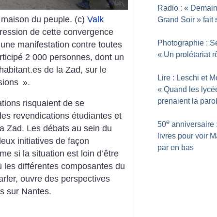
Radio : «
Demain
 maison du peuple. (c)
Valk
Grand Soir
» fait
ression de cette convergence
Photographie : S
r une manifestation contre toutes
«
Un prolétariat 
articipé 2 000 personnes, dont un
abitant.es de la Zad, sur le
Lire : Leschi et M
lsions
».
«
Quand les lycé
prenaient la paro
tions risquaient de se
des revendications étudiantes et
e
50
anniversaire 
 la Zad. Les débats au sein du
livres pour voir M
eux initiatives de façon
par en bas
 si la situation est loin d’être
où les différentes composantes du
rler, ouvre des perspectives
s sur Nantes.