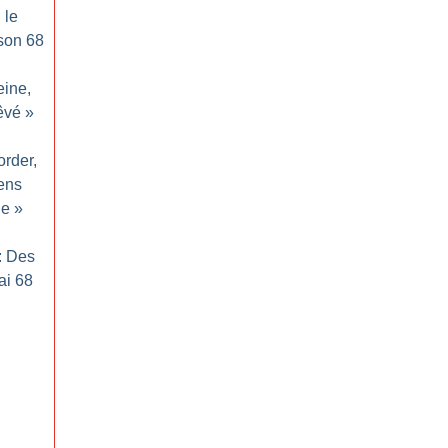
 le
 son 68
eine,
rêvé
»
order,
ens
le
»
: Des
ai 68