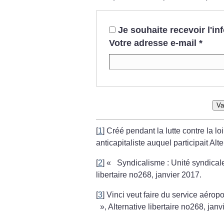
Je souhaite recevoir l'i
Votre adresse e-mail
*
Va
[
1
]
Créé pendant la lutte contre la loi
anticapitaliste auquel participait Alte
[
2
]
«
Syndicalisme : Unité syndicale
libertaire no268, janvier 2017.
[
3
]
Vinci veut faire du service aéropo
», Alternative libertaire no268, janv