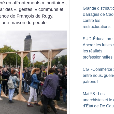
ré en affrontements minoritaires,
Grande distributio
par des «
gestes
» communs et
Barrages de Cad
ence de François de Rugy,
contre les
ure une maison du peuple…
restructurations
SUD-Éducation :
Ancrer les luttes
les réalités
professionnelles
CGT-Commerce :
entre nous, guerr
patrons
!
Mai 58 : Les
anarchistes et le
d’État de De Gau