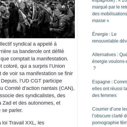
espagnole) : «
20
marqué par le ret
des mobilisation
masse
»
Énergie : Le
renouvelable dé
ectif syndical a appelé à
rrière sa banderole ont défilé
Alternatives : Que
e que comptait la manifestation.
énergie voulons
coloré, qui a surpris l’Union
?
de voir sa manifestation se finir
. Depuis, l’UD CGT participe
Espagne : Comm
 au Comité d’action nantais (CAN),
elles ont réussi l
associe des syndicalistes, des
des femmes
la Zad et des autonomes, et
Courrier d’une lec
 se parler.
l’obscure clarté d
loi Travail XXL, les
pornographie fém