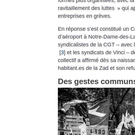
formes plus organisées, avec la 
ravitaillement des luttes
» qui a
entreprises en grèves.
En réponse s’est constitué un Col
d’aéroport à Notre-Dame-des-
syndicalistes de la CGT – avec l
[
3
]
et les syndicats de Vinci – d
collectif a affirmé dès sa naissa
habitant.es de la Zad et son ref
Des gestes communs