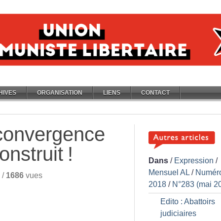
HIVES
ORGANISATION
LIENS
CONTACT
 convergence
onstruit
!
Dans
/
Expression
/
Mensuel AL
/
Numér
/
1686
vues
2018
/
N°283 (mai 2
Edito : Abattoirs
judiciaires