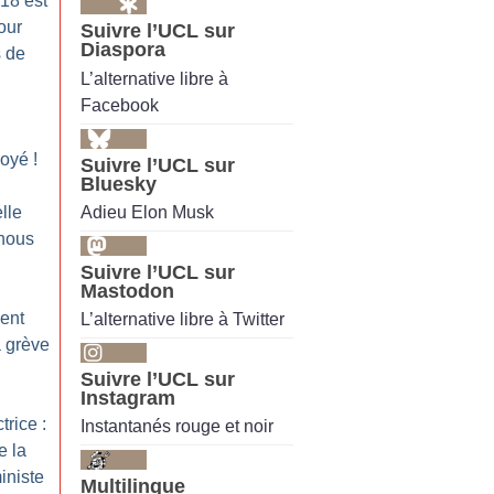
18 est
our
Suivre l’UCL sur
Diaspora
s de
L’alternative libre à
Facebook
voyé
!
Suivre l’UCL sur
Bluesky
Adieu Elon Musk
lle
-nous
Suivre l’UCL sur
Mastodon
ent
L’alternative libre à Twitter
a grève
Suivre l’UCL sur
Instagram
trice :
Instantanés rouge et noir
e la
iniste
Multilingue