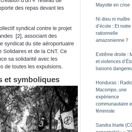
création d’un «
réseau de
Mayotte en crise
pporte des repas devant les
Ni dieu ni maître
d’école : Et notre
lectif syndical contre le projet
rationnelle
Landes
[
2
]
, associant des
amazonienne
?
e syndicat du site aéroportuaire
e Solidaires et de la CNT. Ce
Extrême droite : 
nce sa solidarité avec les
et violences d’Éta
us de toutes les expulsions.
liaisons dangere
 et symboliques
Honduras : Radi
Macompo, une
expérience
communautaire e
féministe
Sandra Iriarte (