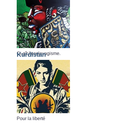
Ci-gît l’esclavagisme.
Kurdistan
Pour la liberté