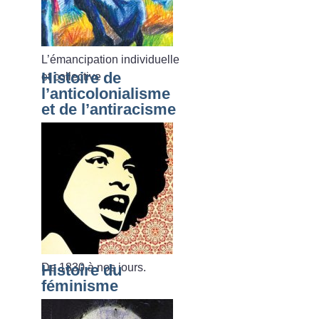
L’émancipation individuelle
Histoire de
et collective
l’anticolonialisme
et de l’antiracisme
De 1830 à nos jours.
Histoire du
féminisme