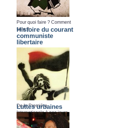
Pour quoi faire
? Comment
Histoire du courant
faire
?
communiste
libertaire
De la Première
Luttes urbaines
Internationale à nos jours.