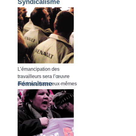
Syndicalisme
L’émancipation des
travailleurs sera l’œuvre
Féminisme
des travailleurs eux-mêmes