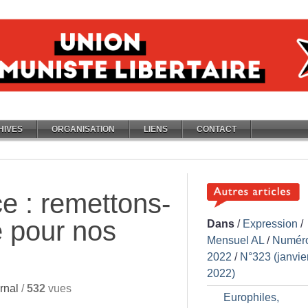
HIVES
ORGANISATION
LIENS
CONTACT
ce : remettons-
 pour nos
Dans
/
Expression
/
Mensuel AL
/
Numér
2022
/
N°323 (janvie
2022)
rnal
/
532
vues
Europhiles,