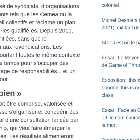
colonial
sé de syndicats, d’organisations
nts tels que les Cemea ou la
Michel Desmars 
 collectifs et réclame un plan
2021), militant d
l
·
les qualifié
·
es. Depuis 2019,
itiées, sans que le
BD : il est où le 
 aux revendications. Les
pourtant toutes le même contexte
Essai : Le Moye
 de temps pour s’occuper des
de Game of Thro
tage de responsabilités... et un
out.
Exposition : this i
London, this is o
 bien
»
class
oit être comprise, valorisée et
Essai : Face au 
isse s’organiser et conquérir des
19, le communis
tif d’une consultation lancée par
la mort
en
», qui veut faire émerger la
és. Les résultats alimenteront