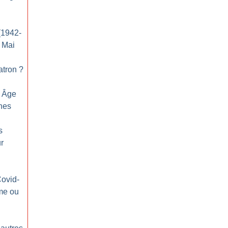
(1942-
e Mai
patron
?
n Âge
nes
s
ur
Covid-
me ou