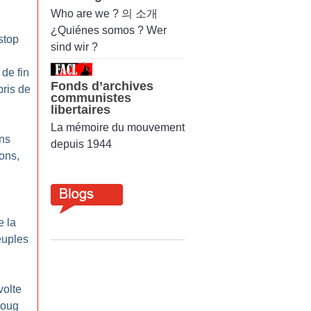
Who are we ? 의 소개
¿Quiénes somos ? Wer
stop
sind wir ?
 de fin
Fonds d’archives
ris de
communistes
libertaires
La mémoire du mouvement
ons
depuis 1944
lons,
e la
euples
volte
joug