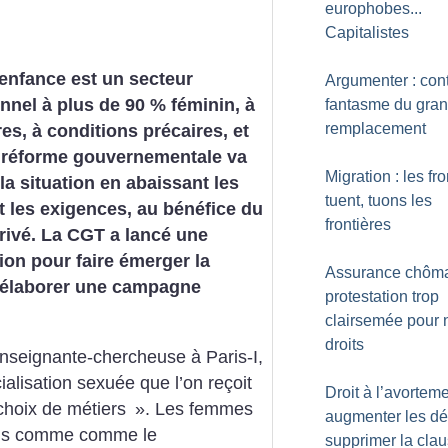
europhobes...
Capitalistes
 enfance est un secteur
Argumenter : cont
nnel à plus de 90 % féminin, à
fantasme du gra
remplacement
res, à conditions précaires, et
e réforme gouvernementale va
Migration : les fro
la situation en abaissant les
tuent, tuons les
 les exigences, au bénéfice du
frontières
rivé. La CGT a lancé une
ion pour faire émerger la
Assurance chôma
t élaborer une campagne
protestation trop
clairsemée pour 
droits
nseignante-chercheuse à Paris-I,
ialisation sexuée que l’on reçoit
Droit à l’avorteme
 choix de métiers
». Les femmes
augmenter les dél
vus comme comme le
supprimer la cla