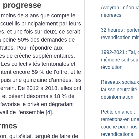
 progresse
Aveyron : néorur
de moins de 3 ans que compte le
néoréacs
ccueillis principalement par leurs
32 heures : porte
s, et une fois sur deux, ce serait
revendication mi
t, à peine 50% des demandes de
sfaites. Pour répondre aux
1992-2021 : Tal, 
aces de crèche supplémentaires,
mémoire soit sou
Les collectivités territoriales et
révolution
tent encore 59 % de l’offre, et le
epuis une quinzaine d’années, les
Réseaux sociaux
errain. De 2012 à 2018, elles ont
fausse neutralité,
, et pèsent désormais 18 % de
désinformation
 favorise le privé en dégradant
avail de l’ensemble
[
4
]
.
Petite enfance :
remettons-en un
rmes
couche pour nos
revendications
, qui s’était targué de faire de