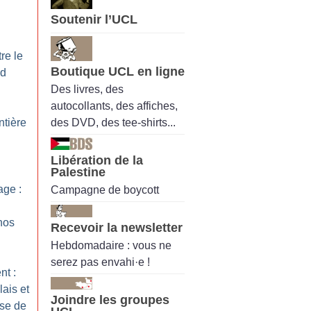
Soutenir l’UCL
re le
Boutique UCL en ligne
nd
Des livres, des
autocollants, des affiches,
des DVD, des tee-shirts...
ntière
Libération de la
Palestine
ge :
Campagne de boycott
nos
Recevoir la newsletter
Hebdomadaire : vous ne
serez pas envahi·e !
nt :
ais et
Joindre les groupes
use de