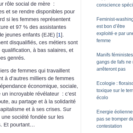
ur rôle social de mère :
conscience spéci
es et se rendre disponibles pour
rd si les femmes représentent
Feminist-washing 
est bon d’être
ture et 97 % des assistantes
exploité
·
e par un
de jeunes enfants (EJE)
[
1
]
.
femme
nt disqualifiés, ces métiers sont
qualification, à bas salaires, et
Manifs féministes 
es genrés.
gangs de fafs ne
arrêteront pas
lliers de femmes qui travaillent
nt à d’autres milliers de femmes
Ecologie : florais
indépendance économique, sociale,
toxique sur le ter
é un incroyable révélateur : c’est
écolo
ute, au partage et à la solidarité
pitalisme et à ses crises. Sur
Energie éolienne
 une société fondée sur les
pas se tromper d
ts. Et pourtant…
contestation