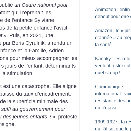
 publié
un Cadre national pour
Animation : enfin
tant qu’il reprenait les
debout pour dire 
e de l’enfance Sylviane
os de la petite enfance l’avait
Amazon : le «
pic
nt
»
. Puis, en 2021, une
d’année
» au mép
 par Boris Cyrulnik, a rendu un
la santé
Enfance et la Famille, Adrien
ons pour mieux accompagner les
Kanaky : les col
s jours de l’enfant, déterminants
veulent rester co
quel scoop
!
 la stimulation.
t est une catastrophe. Elle aligne
Communiqué
 baisse du taux d’encadrement,
international : viv
résistance des p
de la superficie minimale des
du Rojava
t suffi au gouvernement pour
il des jeunes enfants
!
»
, proteste
1909-1927 : la ré
nsigne.
du Rif secoue le 