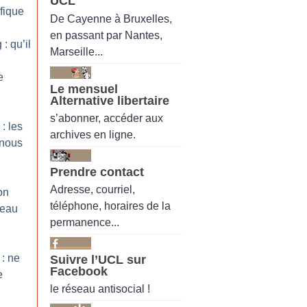
UCL
fique
De Cayenne à Bruxelles,
en passant par Nantes,
: qu’il
Marseille...
e
Le mensuel
Alternative libertaire
s’abonner, accéder aux
: les
archives en ligne.
 nous
Prendre contact
Adresse, courriel,
on
téléphone, horaires de la
reau
permanence...
 : ne
Suivre l’UCL sur
Facebook
e
le réseau antisocial !