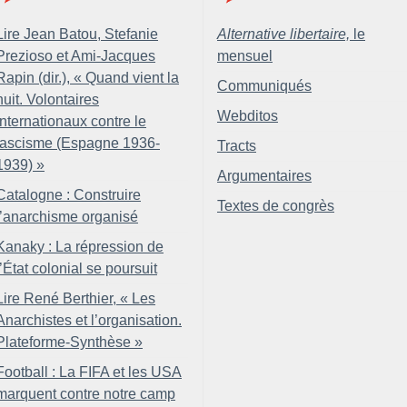
Lire Jean Batou, Stefanie
Alternative libertaire,
le
Prezioso et Ami-Jacques
mensuel
Rapin (dir.), «
Quand vient la
Communiqués
nuit. Volontaires
Webditos
internationaux contre le
fascisme (Espagne 1936-
Tracts
1939)
»
Argumentaires
Catalogne : Construire
Textes de congrès
l’anarchisme organisé
Kanaky : La répression de
l’État colonial se poursuit
Lire René Berthier, «
Les
Anarchistes et l’organisation.
Plateforme-Synthèse
»
Football : La FIFA et les USA
marquent contre notre camp