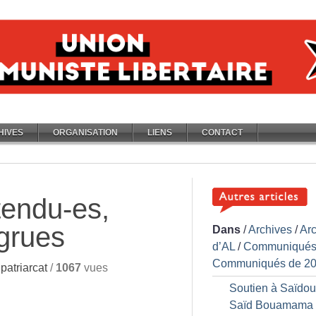
HIVES
ORGANISATION
LIENS
CONTACT
tendu-es,
grues
Dans
/
Archives
/
Ar
d’AL
/
Communiqués
Communiqués de 2
patriarcat
/
1067
vues
Soutien à Saïdou
Saïd Bouamama