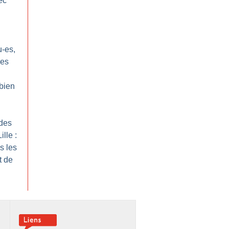
ec
u-es,
ues
 bien
 des
lle :
s les
t de