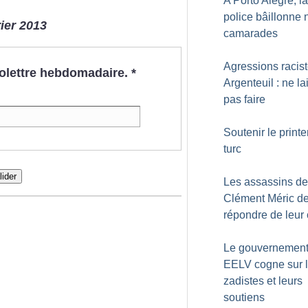
A Porto Alegre, la
police bâillonne 
rier 2013
camarades
Agressions racis
nfolettre hebdomadaire.
*
Argenteuil : ne l
pas faire
Soutenir le print
turc
lider
Les assassins de
Clément Méric de
répondre de leur
Le gouvernement
EELV cogne sur 
zadistes et leurs
soutiens