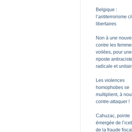
Belgique :
l’antiterrorisme ci
libertaires
Non à une nouvel
contre les femme
voilées, pour une
riposte antiracist
radicale et unitai
Les violences
homophobes se
multiplient, à no
contre-attaquer
!
Cahuzac, pointe
émergée de l’ice
de la fraude fisca