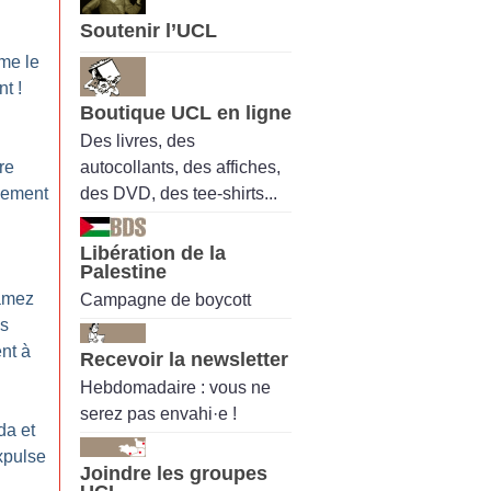
Soutenir l’UCL
:
me le
nt
!
Boutique UCL en ligne
Des livres, des
autocollants, des affiches,
re
des DVD, des tee-shirts...
nement
Libération de la
Palestine
lamez
Campagne de boycott
es
nt à
Recevoir la newsletter
Hebdomadaire : vous ne
serez pas envahi·e !
da et
xpulse
Joindre les groupes