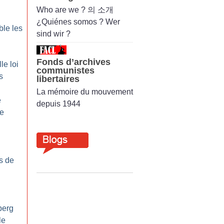
Who are we ? 의 소개
¿Quiénes somos ? Wer
ble les
sind wir ?
Fonds d’archives
le loi
communistes
s
libertaires
La mémoire du mouvement
e
depuis 1944
re
us de
berg
le