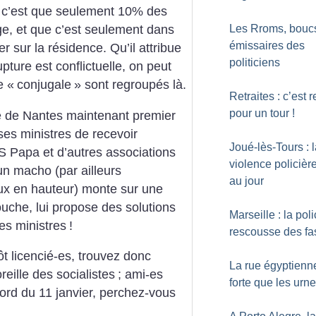
c’est que seulement 10% des
Les Rroms, bouc
ge, et que c’est seulement dans
émissaires des
r sur la résidence. Qu’il attribue
politiciens
ture est conflictuelle, on peut
e «
conjugale
» sont regroupés là.
Retraites : c’est r
pour un tour
!
e de Nantes maintenant premier
es ministres de recevoir
Joué-lès-Tours : 
S Papa et d’autres associations
violence policièr
un macho (par ailleurs
au jour
aux en hauteur) monte sur une
ouche, lui propose des solutions
Marseille : la poli
es ministres
!
rescousse des fa
tôt licencié-es, trouvez donc
La rue égyptienn
reille des socialistes
; ami-es
forte que les urn
cord du 11 janvier, perchez-vous