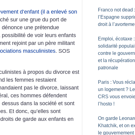
Franco not dead 
vement d’enfant (il a enlevé son
l’Espagne suppri
ché sur une grue du port de
droit à l’avorteme
Il dénonce une prétendue
possibilité de voir leurs enfants
Emploi, écotaxe :
ment rejoint par un père militant
solidarité populai
ociations masculinistes
. SOS
contre le gouver
et la récupération
patronale
ulinistes à propos du divorce est
nd les femmes restaient
Paris : Vous réc
ndaient pas le divorce, laissant
un logement
? L
néral, ces hommes défendent
CRS vous envoie
e dessus dans la société et sont
l’hosto
!
es. Et donc, qu’elles sont
On garde Leonar
s droits de garde aux enfants en
Khatchik, et on e
.
le gouvernement