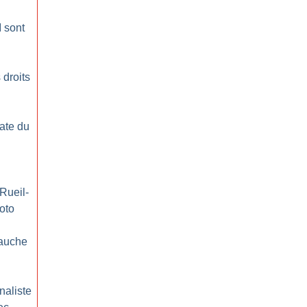
 sont
 droits
ate du
Rueil-
oto
gauche
rnaliste