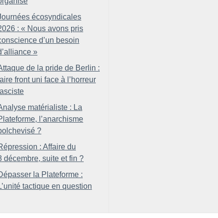
organisé
Journées écosyndicales
2026 : «
Nous avons pris
conscience d’un besoin
d’alliance
»
Attaque de la pride de Berlin :
faire front uni face à l’horreur
fasciste
Analyse matérialiste : La
Plateforme, l’anarchisme
bolchevisé
?
Répression : Affaire du
8 décembre, suite et fin
?
Dépasser la Plateforme :
L’unité tactique en question