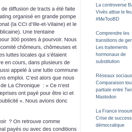
La controverse B
e diffusion de tracts a été faite
Vivès attise le fe
ating organisé en grande pompe
#MeTooBD
nat (la CCI d’Ille-et-Vilaine) et le
blicaine). Une trentaine
Comprendre les
 pour 300 postes à pourvoir. Nous
transitions de gen
re comité chômeurs, chômeuses et
Les traitements
hormonaux de
s luttes locales qui s’étaient
substitution
e en cours, dans plusieurs de
aussi appelé à une lutte commune
Réseaux sociaux
ns emploi. C’est alors que nous
Comparaison tout 
r de La Chronique : «
Ce n’est
partiale entre Twit
reprises ont payé pour être ici et
Mastodon
ublicité
». Nous avions donc
La France insoum
Crise de success
voir
? On retrouve comme
démocratique
 mal payés ou avec des conditions