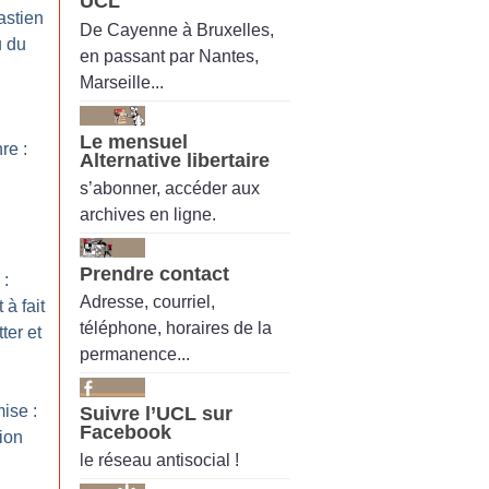
UCL
astien
De Cayenne à Bruxelles,
u du
en passant par Nantes,
Marseille...
Le mensuel
re :
Alternative libertaire
s’abonner, accéder aux
archives en ligne.
Prendre contact
 :
Adresse, courriel,
à fait
téléphone, horaires de la
ter et
permanence...
ise :
Suivre l’UCL sur
Facebook
ion
le réseau antisocial !