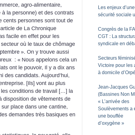
commerce, agro-alimentaire,
Les enjeux d’une
e à la personne) et des contrats
sécurité sociale u
e cents personnes sont tout de
article de La Chronique
Congrès de la F
as facile en effet pour les
CGT : La structur
n secteur où le taux de chômage
syndicale en déb
septembre
». On y trouve aussi
Secteurs féminisé
ureux : «
Nous appelons cela un
Victoire pour les
s ont le pouvoir, Il y a dix ans
à domicile d’Orp
mi des candidats. Aujourd’hui,
entreprise. [Ils] vont au plus
Jean-Jacques Gui
 les conditions de travail […] la
(Bassines Non Me
 à disposition de vêtements de
«
L’arrivée des
er sur place dans une cantine,
Soulèvements a 
 des demandes très basiques en
une bouffée
d’oxygène
»