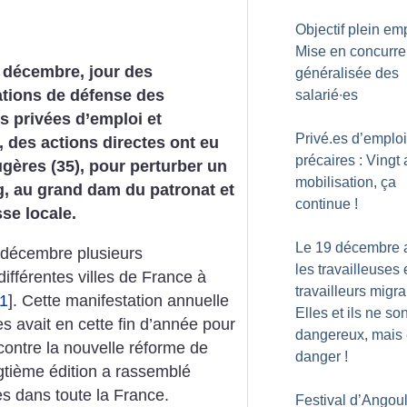
Objectif plein emp
Mise en concurr
 décembre, jour des
généralisée des
ations de défense des
salarié∙es
 privées d’emploi et
Privé.es d’emploi
, des actions directes ont eu
précaires : Vingt
ugères (35), pour perturber un
mobilisation, ça
g, au grand dam du patronat et
continue
!
sse locale.
Le 19 décembre 
décembre plusieurs
les travailleuses 
différentes villes de France à
travailleurs migra
1
]
. Cette manifestation annuelle
Elles et ils ne so
es avait en cette fin d’année pour
dangereux, mais
 contre la nouvelle réforme de
danger
!
gtième édition a rassemblé
s dans toute la France.
Festival d’Angou