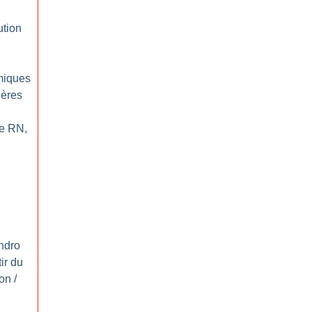
ution
miques
gères
Le RN,
andro
ir du
on /