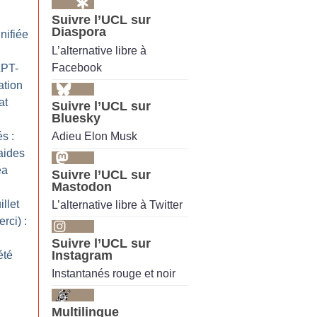
Suivre l’UCL sur
Diaspora
nifiée
L’alternative libre à
Facebook
APT-
ation
at
Suivre l’UCL sur
Bluesky
Adieu Elon Musk
s :
 aides
éa
Suivre l’UCL sur
Mastodon
llet
L’alternative libre à Twitter
rci) :
Suivre l’UCL sur
Instagram
été
Instantanés rouge et noir
Multilingue