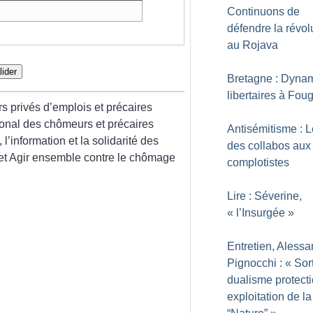
Continuons de
défendre la révol
au Rojava
lider
Bretagne : Dyna
libertaires à Fou
rs privés d’emplois et précaires
nal des chômeurs et précaires
Antisémitisme : 
l’information et la solidarité des
des collabos aux
et Agir ensemble contre le chômage
complotistes
Lire : Séverine,
«
l’Insurgée
»
Entretien, Aless
Pignocchi : «
Sort
dualisme protecti
exploitation de la