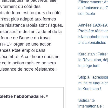
statistiques, la pauvreté, elle,
Effondrement : At
il vraiment du côté des
au fantasme du 
rts de force est toujours du côté
soir écolo
 n’est plus adapté aux formes
 de résistance isolés sont risqués.
Années 1920-193
Première réactio
construire de l’entraide et de la
islamophobe cont
e forme de Bourse du travail
anticolonialistes
TPEP organise une action
gences Pôle-emploi dans
Kurdistan : Faire 
8 décembre. À cet heure nous ne
la Révolution, dé
 cette action mais ce ne sera
le piège turc
uissance de notre résistance
!
Stop à l’agressio
militaire turque c
le Kurdistan
!
nfolettre hebdomadaire.
*
Solidarité
internationale :