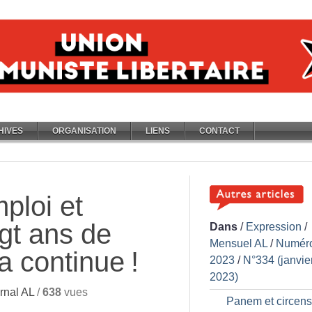
HIVES
ORGANISATION
LIENS
CONTACT
ploi et
ngt ans de
Dans
/
Expression
/
Mensuel AL
/
Numér
ça continue
!
2023
/
N°334 (janvie
2023)
rnal AL
/
638
vues
Panem et circen