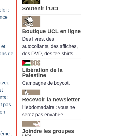
Soutenir l’UCL
loi :
ence
Boutique UCL en ligne
Des livres, des
autocollants, des affiches,
 et
des DVD, des tee-shirts...
 ans de
Libération de la
Palestine
avec
Campagne de boycott
et
nts :
Recevoir la newsletter
nt pas
Hebdomadaire : vous ne
 en
serez pas envahi·e !
Joindre les groupes
lême :