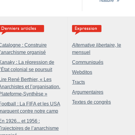
“Nature”
»
Catalogne : Construire
Alternative libertaire,
le
l’anarchisme organisé
mensuel
Kanaky : La répression de
Communiqués
l’État colonial se poursuit
Webditos
Lire René Berthier, «
Les
Tracts
Anarchistes et l’organisation.
Argumentaires
Plateforme-Synthèse
»
Textes de congrès
Football : La FIFA et les USA
marquent contre notre camp
En 1926... et 1956 :
Trajectoires de l’anarchisme