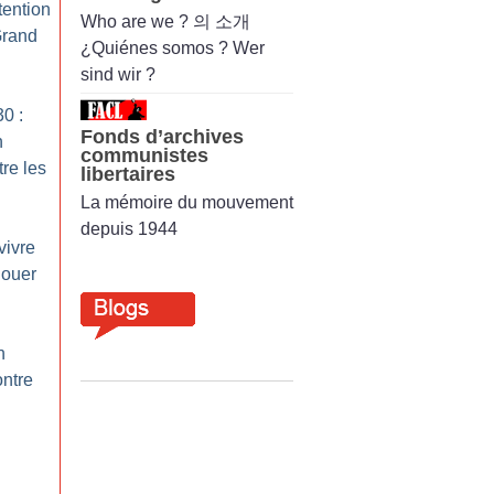
tention
Who are we ? 의 소개
Grand
¿Quiénes somos ? Wer
sind wir ?
0 :
Fonds d’archives
n
communistes
re les
libertaires
La mémoire du mouvement
depuis 1944
vivre
jouer
n
ontre