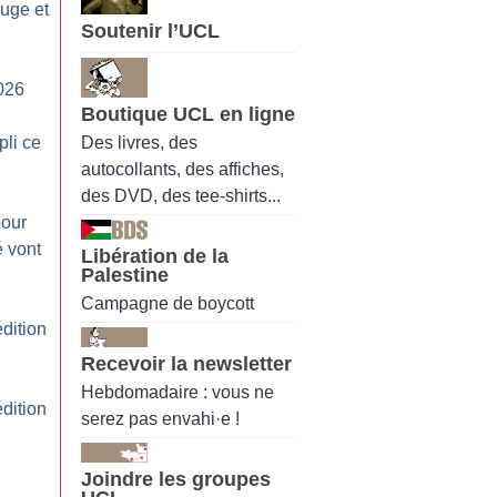
ouge et
Soutenir l’UCL
026
Boutique UCL en ligne
Des livres, des
pli ce
autocollants, des affiches,
des DVD, des tee-shirts...
pour
é vont
Libération de la
Palestine
Campagne de boycott
dition
Recevoir la newsletter
Hebdomadaire : vous ne
dition
serez pas envahi·e !
Joindre les groupes