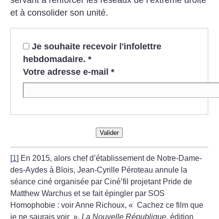
servant à renforcer les réseaux de l’extrême droite
et à consolider son unité.
Je souhaite recevoir l'infolettre
hebdomadaire.
*
Votre adresse e-mail
*
Valider
[
1
]
En 2015, alors chef d’établissement de Notre-Dame-
des-Aydes à Blois, Jean-Cyrille Péroteau annule la
séance ciné organisée par Ciné’fil projetant Pride de
Matthew Warchus et se fait épingler par SOS
Homophobie : voir Anne Richoux, «
Cachez ce film que
je ne saurais voir
»,
La Nouvelle République
, édition