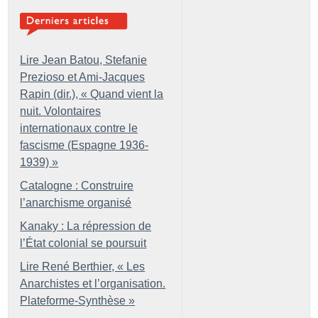
Lire Jean Batou, Stefanie
Prezioso et Ami-Jacques
Rapin (dir.), «
Quand vient la
nuit. Volontaires
internationaux contre le
fascisme (Espagne 1936-
1939)
»
Catalogne : Construire
l’anarchisme organisé
Kanaky : La répression de
l’État colonial se poursuit
Lire René Berthier, «
Les
Anarchistes et l’organisation.
Plateforme-Synthèse
»