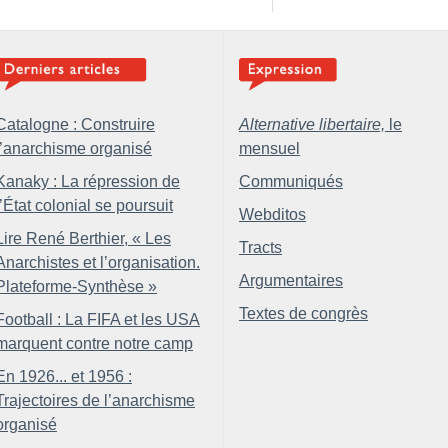
Catalogne : Construire
Alternative libertaire,
le
l’anarchisme organisé
mensuel
Kanaky : La répression de
Communiqués
l’État colonial se poursuit
Webditos
Lire René Berthier, «
Les
Tracts
Anarchistes et l’organisation.
Argumentaires
Plateforme-Synthèse
»
Textes de congrès
Football : La FIFA et les USA
marquent contre notre camp
En 1926... et 1956 :
Trajectoires de l’anarchisme
organisé