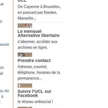
UCL
tue
De Cayenne à Bruxelles,
en passant par Nantes,
Marseille...
do
Le mensuel
Alternative libertaire
s’abonner, accéder aux
ouvoir
archives en ligne.
Prendre contact
Adresse, courriel,
ion
téléphone, horaires de la
it
permanence...
ga, du
Suivre l’UCL sur
Facebook
 à
le réseau antisocial !
l