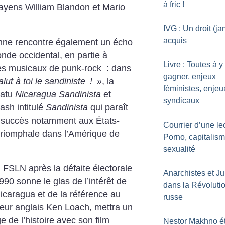
à fric
!
uayens William Blandon et Mario
IVG : Un droit (ja
acquis
enne rencontre également un écho
nde occidental, en partie à
Livre : Toutes à y
pes musicaux de punk-rock : dans
gagner, enjeux
lut à toi le sandiniste
!
»
, la
féministes, enjeu
tatu
Nicaragua Sandinista
et
syndicaux
ash intitulé
Sandinista
qui paraît
 succès notamment aux États-
Courrier d’une lec
triomphale dans l’Amérique de
Porno, capitalism
sexualité
 FSLN après la défaite électorale
Anarchistes et Ju
990 sonne le glas de l’intérêt de
dans la Révoluti
icaragua et de la référence au
russe
teur anglais Ken Loach, mettra un
e de l’histoire avec son film
Nestor Makhno éta