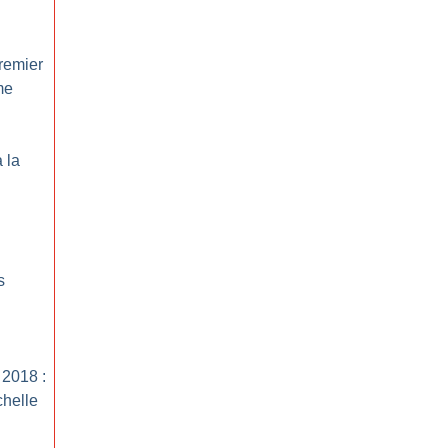
remier
me
 la
s
 2018 :
helle