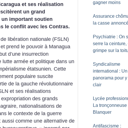
gagner moins
icaragua et ses réalisation
scitèrent un grand
Assurance chôma
 un important soutien
la casse annonc
s le conflit avec les Contras.
Psychiatrie : On 
 de libération nationale (FSLN)
serre la ceinture,
 et prend le pouvoir à Managua
grimpe sur la toit
ébut d’une insurrection
 lutte armée et politique dans un
Syndicalisme
impérialisme étatsunien. Cette
international : Un
vement populaire suscite
panorama pour y 
tie de la gauche révolutionnaire
clair
SLN et ses réalisations
, expropriation des grands
Lycée professionn
La tronçonneuse
 agraire, nationalisations de
Blanquer
ns le contexte de la guerre
ît aussi comme une alternative de
Antifascisme :