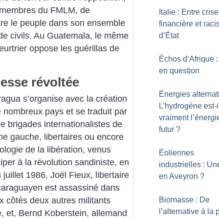
 de membres du FMLM, de
Italie : Entre crise
ntre le peuple dans son ensemble
financière et rac
e civils. Au Guatemala, le même
d’État
eurtrier oppose les guérillas de
Échos d’Afrique :
en question
esse révoltée
Énergies alternat
ragua s’organise avec la création
L’hydrogène est-i
e nombreux pays et se traduit par
vraiment l’énergi
de brigades internationalistes de
futur
?
ême gauche, libertaires ou encore
ologie de la libération, venus
Éoliennes
er à la révolution sandiniste, en
industrielles : U
juillet 1986, Joël Fieux, libertaire
en Aveyron
?
icaraguayen est assassiné dans
Biomasse : De
côtés deux autres militants
l’alternative à l
, et, Bernd Koberstein, allemand