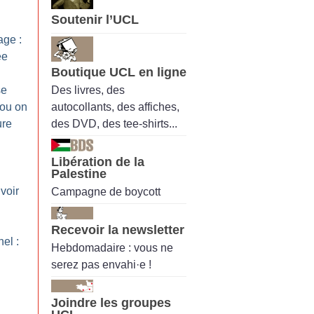
Soutenir l’UCL
ge :
ée
Boutique UCL en ligne
Des livres, des
se
autocollants, des affiches,
 ou on
des DVD, des tee-shirts...
ure
Libération de la
Palestine
voir
Campagne de boycott
Recevoir la newsletter
el :
Hebdomadaire : vous ne
serez pas envahi·e !
Joindre les groupes