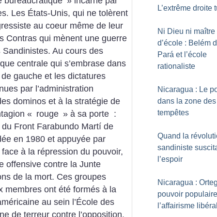
e bureaucratique
» incarné par
L’extrême droite 
tes. Les États-Unis, qui ne tolèrent
gressiste au coeur même de leur
Ni Dieu ni maître
les Contras qui mènent une guerre
d’école : Belém 
s Sandinistes. Au cours des
Pará et l’école
ique centrale qui s’embrase dans
rationaliste
 de gauche et les dictatures
nues par l’administration
Nicaragua : Le p
des dominos et à la stratégie de
dans la zone des
tempêtes
ntagion «
rouge
» à sa porte :
te du Front Farabundo Martí de
Quand la révolut
ndée en 1980 et appuyée par
sandiniste suscita
 face à la répression du pouvoir,
l’espoir
 offensive contre la Junte
drons de la mort. Ces groupes
Nicaragua : Orte
ux membres ont été formés à la
pouvoir populaire
américaine au sein l’École des
l’affairisme libéra
de terreur contre l’opposition,