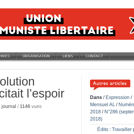
HIVES
ORGANISATION
LIENS
CONTACT
olution
itait l’espoir
Dans
/
Expression
/
Mensuel AL
/
Numér
journal
/
1146
vues
2018
/
N°286 (septe
2018)
Édito : Travailler 