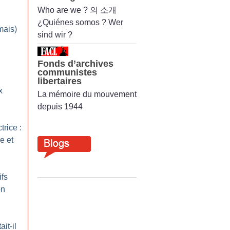
Who are we ? 의 소개
¿Quiénes somos ? Wer
mais)
sind wir ?
Fonds d’archives
communistes
libertaires
x
La mémoire du mouvement
depuis 1944
trice :
e et
ifs
on
it-il