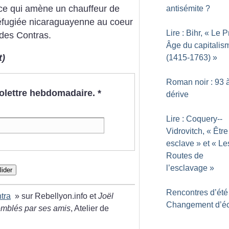
nce qui amène un chauffeur de
antisémite
?
éfugiée nicaraguayenne au coeur
Lire : Bihr, «
Le P
 des Contras.
Âge du capitalis
t)
(1415-1763)
»
Roman noir : 93 à
nfolettre hebdomadaire.
*
dérive
Lire : Coquery-­
Vidrovitch, «
Être
esclave
» et «
Le
Routes de
l’esclavage
»
lider
Rencontres d’été
tra
» sur Rebellyon.info et
Joël
Changement d’éc
semblés par ses amis
, Atelier de