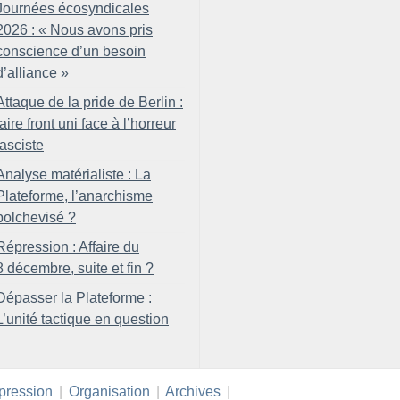
Journées écosyndicales
2026 : «
Nous avons pris
conscience d’un besoin
d’alliance
»
Attaque de la pride de Berlin :
faire front uni face à l’horreur
fasciste
Analyse matérialiste : La
Plateforme, l’anarchisme
bolchevisé
?
Répression : Affaire du
8 décembre, suite et fin
?
Dépasser la Plateforme :
L’unité tactique en question
pression
|
Organisation
|
Archives
|