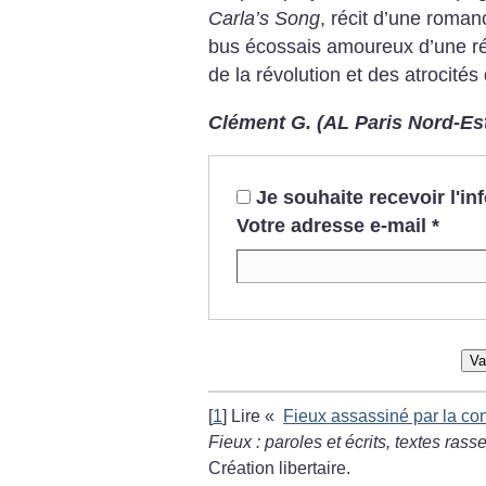
Carla’s Song
, récit d’une roma
bus écossais amoureux d’une r
de la révolution et des atrocités
Clément G. (AL Paris Nord-Es
Je souhaite recevoir l'i
Votre adresse e-mail
*
Va
[
1
]
Lire «
Fieux assassiné par la con
Fieux : paroles et écrits, textes ras
Création libertaire.