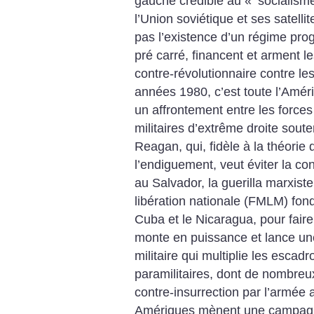
gauche crédible au «
socialism
l’Union soviétique et ses satelli
pas l’existence d’un régime pro
pré carré, financent et arment 
contre-révolutionnaire contre le
années 1980, c’est toute l’Amér
un affrontement entre les forces
militaires d’extrême droite soute
Reagan, qui, fidèle à la théorie 
l’endiguement, veut éviter la co
au Salvador, la guerilla marxis
libération nationale (FMLM) fo
Cuba et le Nicaragua, pour faire
monte en puissance et lance une
militaire qui multiplie les esca
paramilitaires, dont de nombre
contre-insurrection par l’armée 
Amériques mènent une campagne 