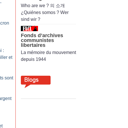
-
Who are we ? 의 소개
¿Quiénes somos ? Wer
sind wir ?
acron
Fonds d’archives
communistes
libertaires
 :
La mémoire du mouvement
ller et
depuis 1944
ts sont
argent
et