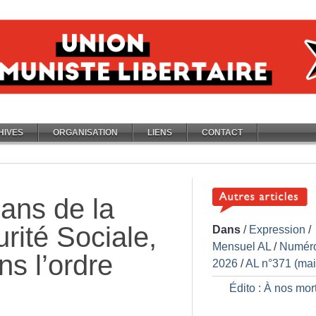
HIVES
ORGANISATION
LIENS
CONTACT
 ans de la
rité Sociale,
Dans
/
Expression
/
Mensuel AL
/
Numér
s l’ordre
2026
/
AL n°371 (mai
Édito : À nos mor