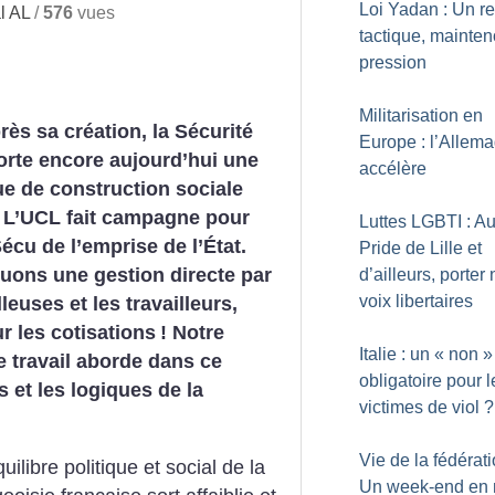
Loi Yadan : Un ret
l AL
/
576
vues
tactique, mainten
pression
Militarisation en
rès sa création, la Sécurité
Europe : l’Allem
orte encore aujourd’hui une
accélère
e de construction sociale
. L’UCL fait campagne pour
Luttes LGBTI : A
Sécu de l’emprise de l’État.
Pride de Lille et
uons une gestion directe par
d’ailleurs, porter
voix libertaires
lleuses et les travailleurs,
r les cotisations
! Notre
Italie : un «
non
»
 travail aborde dans ce
obligatoire pour l
 et les logiques de la
victimes de viol
?
Vie de la fédérati
ilibre politique et social de la
Un week-end en 