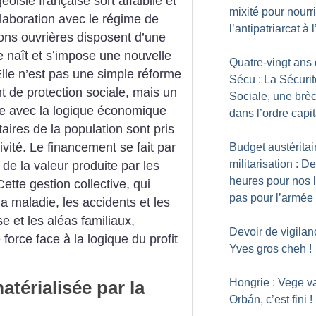
oisie française sort affaiblie et
mixité pour nourri
llaboration avec le régime de
l’antipatriarcat à
tions ouvrières disposent d’une
te naît et s’impose une nouvelle
Quatre-vingt ans 
. Elle n’est pas une simple réforme
Sécu : La Sécurit
 de protection sociale, mais un
Sociale, une brè
que avec la logique économique
dans l’ordre capit
ires de la population sont pris
ivité. Le financement se fait par
Budget austéritai
militarisation : D
de la valeur produite par les
heures pour nos 
 Cette gestion collective, qui
pas pour l’armée
a maladie, les accidents et les
sse et les aléas familiaux,
Devoir de vigilan
 force face à la logique du profit
Yves gros cheh
!
Hongrie : Vege v
atérialisée par la
Orbán, c’est fini
!