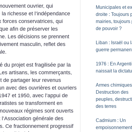
mouvement ouvrier, qui
Municipales et e
 la ri­chesse et l’indépendance
droite : Toujours 
 forces conservatrices, qui
mairies, toujours
de pouvoir
?
que afin de préserver les
sme. Les décisions se prennent
Liban : Israël ou 
ivement masculin, reflet des
guerre permanen
le.
1976 : En Argent
é du projet est fragilisée par la
naissait la dictat
 Les artisans, les commerçants,
nt de partager leur revenus
Armes chimiques
n avec des ouvrières et ouvriers
Destruction des
1947 et 1950, avec l’appui de
peuples, destruct
oratistes se transforment en
des terres
 nouveaux régimes sont ouverts
 l’Association générale des
Cadmium : Un
res. Ce fractionnement progressif
empoisonnement 