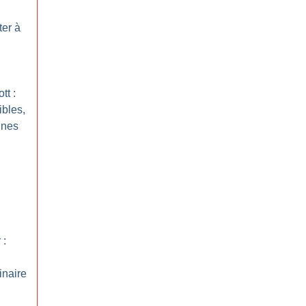
ter à
tt :
ibles,
nnes
 :
inaire