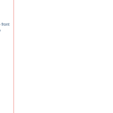
 front
e