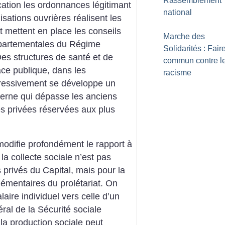
Rassemblement
cation les ordonnances légitimant
national
nisations ouvrières réalisent les
et mettent en place les conseils
Marche des
épartementales du Régime
Solidarités : Faire
Des structures de santé et de
commun contre l
ace publique, dans les
racisme
ogressivement se développe un
oderne qui dépasse les anciens
ues privées réservées aux plus
modifie profondément le rapport à
, la collecte sociale n’est pas
s privés du Capital, mais pour la
lémentaires du prolétariat. On
laire individuel vers celle d’un
éral de la Sécurité sociale
la production sociale peut