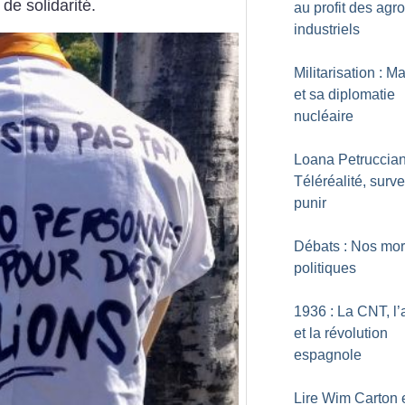
de solidarité.
au profit des agro
industriels
Militarisation : M
et sa diplomatie
nucléaire
Loana Petrucciani
Téléréalité, survei
punir
Débats : Nos mor
politiques
1936 : La CNT, l’
et la révolution
espagnole
Lire Wim Carton 