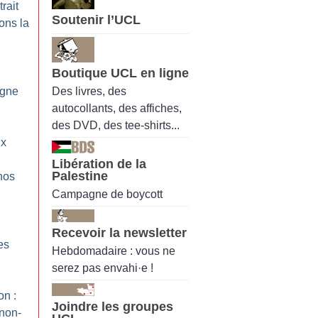
rait
Soutenir l’UCL
ons la
Boutique UCL en ligne
Des livres, des
agne
autocollants, des affiches,
des DVD, des tee-shirts...
ux
Libération de la
Palestine
 nos
Campagne de boycott
Recevoir la newsletter
es
Hebdomadaire : vous ne
serez pas envahi·e !
on :
Joindre les groupes
non-