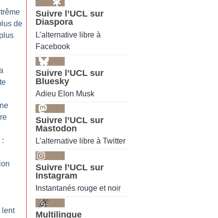
xtrême
Suivre l’UCL sur
Diaspora
plus de
L’alternative libre à
 plus
Facebook
la
Suivre l’UCL sur
Bluesky
te
Adieu Elon Musk
ine
ure
Suivre l’UCL sur
Mastodon
 :
L’alternative libre à Twitter
ion
Suivre l’UCL sur
Instagram
Instantanés rouge et noir
lent
Multilingue