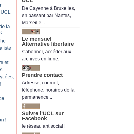
UCL
r
De Cayenne à Bruxelles,
 l’UCL
en passant par Nantes,
Marseille...
de la
é
Le mensuel
che
Alternative libertaire
aliste
s’abonner, accéder aux
archives en ligne.
re et
es
Prendre contact
lycées,
Adresse, courriel,
!
téléphone, horaires de la
permanence...
ce :
Suivre l’UCL sur
Facebook
an
!
le réseau antisocial !