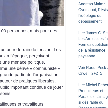
Andreas Malm :
Overshoot, Résis
l’idéologie du
dépassement
100 personnes, mais pour des
Lire James C. Sco
Les Armes des fa
Formes quotidie
 un autre terrain de tension. Les
de la résistance
aux à l’époque, perçoivent
paysanne
 une menace politique.
Voir Raoul Peck :
mme une dérive «
communiste
»
Orwell, 2+2=5
 grande partie de l’organisation
autour de pratiques libérales,
Lire Michel Feher
ublic important continue de jouer
Producteurs et
 soins.
Parasites, L’imag
si désirable du
illeuses et travailleurs