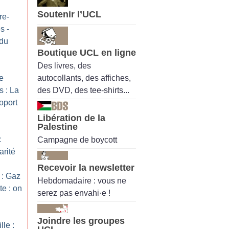
Soutenir l’UCL
re-
s -
 du
Boutique UCL en ligne
Des livres, des
autocollants, des affiches,
re
des DVD, des tee-shirts...
 : La
oport
Libération de la
Palestine
:
Campagne de boycott
arité
Recevoir la newsletter
 : Gaz
Hebdomadaire : vous ne
te : on
serez pas envahi·e !
Joindre les groupes
le :