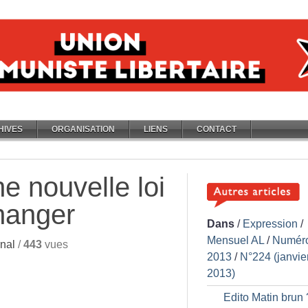
HIVES
ORGANISATION
LIENS
CONTACT
e nouvelle loi
hanger
Dans
/
Expression
/
Mensuel AL
/
Numér
nal
/
443
vues
2013
/
N°224 (janvie
2013)
Edito Matin brun