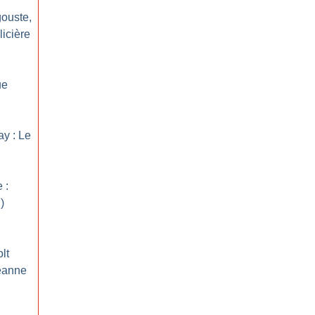
gouste,
icière
ue
ay : Le
 :
)
lt
Jeanne