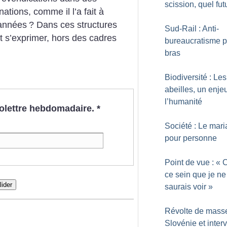
scission, quel fut
tions, comme il l’a fait à
 années
? Dans ces structures
Sud-Rail : Anti-
t s’exprimer, hors des cadres
bureaucratisme p
bras
Biodiversité : Les
abeilles, un enje
l’humanité
nfolettre hebdomadaire.
*
Société : Le mar
pour personne
Point de vue : «
ce sein que je ne
lider
saurais voir
»
Révolte de mass
Slovénie et inter