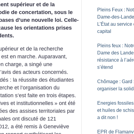
ent supérieur et de la
Pleins Feux : Not
die de concertation, sous le
Dame-des-Lande
bases d’une nouvelle loi. Celle-
L’État au service
cause les orientations prises
capital
dents.
Pleins feux : Not
périeur et de la recherche
Dame des Landes
é est en marche. Auparavant,
résistance à l’aér
en charge, a singé une
s’étend
’avis des acteurs concernés.
és : la réussite des étudiantes
Chômage : Gard 
herche et l’organisation du
organiser la solid
ation s’est faite en trois étapes.
ves et institutionnelles
» ont été
Energies fossiles
et huiles de schis
es des assises territoriales par
a dit non
!
nales ont discuté de 121
012, a été remis à Geneviève
EPR de Flamanvil