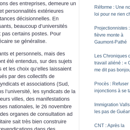
tions des entreprises, demeure un
Réforme : Une no
 et personnalités extérieures
loi pour ne rien 
stances décisionnelles. En
sants, beaucoup d’universités
Projectionnistes 
nt pas certains postes. Pour
fièvre monte à
écaire se généralise.
Gaumont-Pathé
iants et personnels, mais des
Les Chroniques 
nt été entendus, sur des sujets
travail aliéné : «
 et les choix qu’elles laissaient
me dit pas bonjour
ués par des collectifs de
yndicats et associations (Sud,
Procès : Refuser 
injonctions à se t
l’université, les syndicats de la
eurs villes, des manifestations
Immigration Vall
ises nationales, le 26 novembre
les pas de Guéan
 des organes de consultation ad
aire sait très bien construire
CNT : Après la
revendications dans des