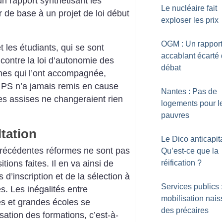
n rapport synthétisant les
Le nucléaire fait
 de base à un projet de loi début
exploser les prix
OGM : Un rappor
t les étudiants, qui se sont
accablant écarté
contre la loi d’autonomie des
débat
rmes qui l’ont accompagnée,
e PS n’a jamais remis en cause
Nantes : Pas de
 ces assises ne changeraient rien
logements pour l
pauvres
tation
Le Dico anticapita
précédentes réformes ne sont pas
Qu’est-ce que la
ions faites. Il en va ainsi de
réification
?
 d’inscription et de la sélection à
Services publics 
es. Les inégalités entre
mobilisation nais
es et grandes écoles se
des précaires
sation des formations, c’est-à-