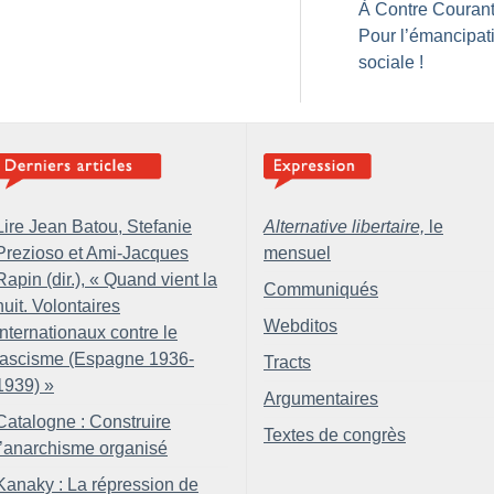
À Contre Courant
Pour l’émancipat
sociale
!
Lire Jean Batou, Stefanie
Alternative libertaire,
le
Prezioso et Ami-Jacques
mensuel
Rapin (dir.), «
Quand vient la
Communiqués
nuit. Volontaires
Webditos
internationaux contre le
fascisme (Espagne 1936-
Tracts
1939)
»
Argumentaires
Catalogne : Construire
Textes de congrès
l’anarchisme organisé
Kanaky : La répression de