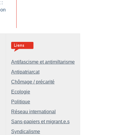
 :
ion
Antifascisme et antimiltarisme
Antipatriarcat
Chômage / précarité
Ecologie
Politique
Réseau international
Sans-papiers et migrant.e.s
Syndicalisme