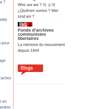
ur
?
Who are we ? 의 소개
¿Quiénes somos ? Wer
sind wir ?
etits
Fonds d’archives
communistes
libertaires
u pour
La mémoire du mouvement
depuis 1944
iage
Cachez
e en
vention