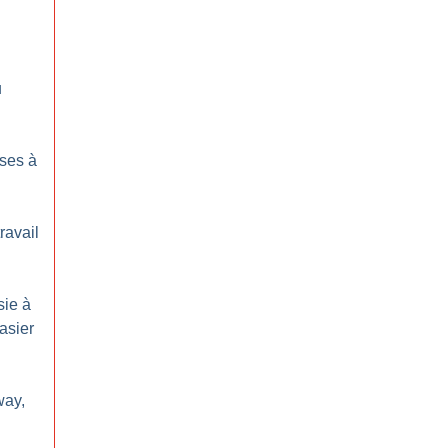
u
ses à
ravail
sie à
asier
way,