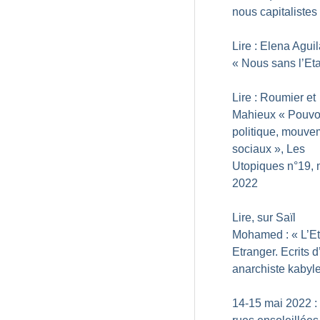
nous capitalistes
Lire : Elena Aguil
«
Nous sans l’Eta
Lire : Roumier et
Mahieux «
Pouvoi
politique, mouve
sociaux
», Les
Utopiques n°19, 
2022
Lire, sur Saïl
Mohamed : «
L’E
Etranger. Ecrits d
anarchiste kabyl
14-15 mai 2022 :