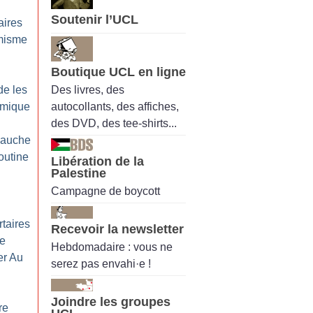
Soutenir l’UCL
aires
rmisme
Boutique UCL en ligne
Des livres, des
e les
autocollants, des affiches,
himique
des DVD, des tee-shirts...
 gauche
outine
Libération de la
Palestine
Campagne de boycott
rtaires
Recevoir la newsletter
Le
Hebdomadaire : vous ne
ler Au
serez pas envahi·e !
Joindre les groupes
re