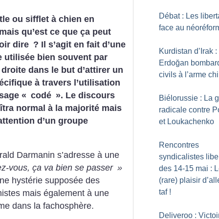
Débat : Les libert
le ou sifflet à chien en
face au néoréfo
 mais qu’est ce que ça peut
oir dire
? Il s’agit en fait d’une
Kurdistan d’Irak :
 utilisée bien souvent par
Erdoğan bombard
 droite dans le but d’attirer un
civils à l’arme c
cifique à travers l’utilisation
sage «
codé
». Le discours
Biélorussie : La
îtra normal à la majorité mais
radicale contre P
l’attention d’un groupe
et Loukachenko
Rencontres
rald Darmanin s’adresse à une
syndicalistes libe
-vous, ça va bien se passer
»
des 14-15 mai : 
à une hystérie supposée des
(rare) plaisir d’al
taf
!
nistes mais également à une
ème dans la fachosphère.
Deliveroo : Victoi