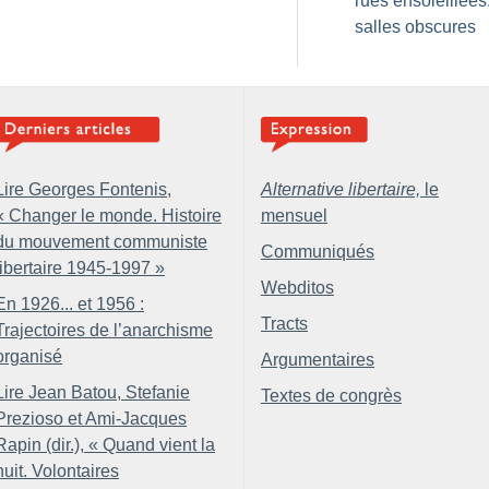
rues ensoleillées.
salles obscures
Lire Georges Fontenis,
Alternative libertaire,
le
«
Changer le monde. Histoire
mensuel
du mouvement communiste
Communiqués
libertaire 1945-1997
»
Webditos
En 1926... et 1956 :
Tracts
Trajectoires de l’anarchisme
organisé
Argumentaires
Lire Jean Batou, Stefanie
Textes de congrès
Prezioso et Ami-Jacques
Rapin (dir.), «
Quand vient la
nuit. Volontaires