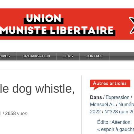
HIVES
ORGANISATION
LIENS
CONTACT
le dog whistle,
Dans
/
Expression
/
Mensuel AL
/
Numér
2022
/
N°328 (juin 2
l
/
2658
vues
Édito : Attention,
«
espoir à gauch