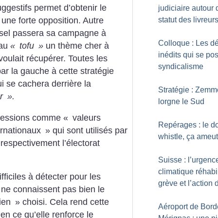
ggestifs permet d’obtenir le
judiciaire autour 
statut des livreur
 une forte opposition. Autre
sel passera sa campagne à
Colloque : Les dé
au
«
tofu
»
un thème cher à
inédits qui se po
 voulait récupérer. Toutes les
syndicalisme
 par la gauche à cette stratégie
ui se cachera derrière la
Stratégie : Zemm
er
».
lorgne le Sud
pressions comme «
valeurs
Repérages : le d
ernationaux
» qui sont utilisés par
whistle, ça ameu
 respectivement l’électorat
Suisse : l’urgenc
climatique réhabil
ficiles à détecter pour les
grève et l’action 
 ne connaissent pas bien le
hien
» choisi. Cela rend cette
Aéroport de Bord
en ce qu’elle renforce le