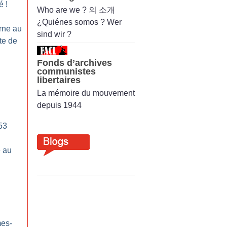
té
!
Who are we ? 의 소개
¿Quiénes somos ? Wer
urne au
sind wir ?
te de
Fonds d’archives
communistes
libertaires
La mémoire du mouvement
depuis 1944
53
 au
es-