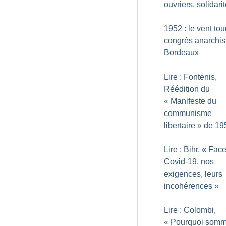
ouvriers, solidari
1952 : le vent to
congrès anarchis
Bordeaux
Lire : Fontenis,
Réédition du
«
Manifeste du
communisme
libertaire
» de 19
Lire : Bihr, «
Face
Covid-19, nos
exigences, leurs
incohérences
»
Lire : Colombi,
«
Pourquoi somm