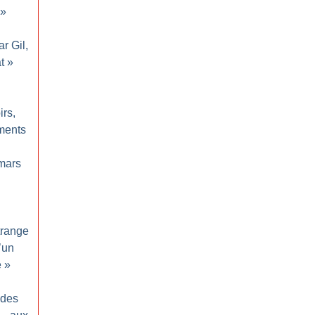
»
ar Gil,
t
»
rs,
ments
mars
trange
’un
e
»
 des