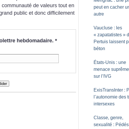
Mérignac : une pi
e communauté de valeurs tout en
peut en cacher u
grand public et donc difficilement
autre
Vaucluse : les
«
zapatatistes
» 
nfolettre hebdomadaire.
*
Pertuis laissent 
béton
États-Unis : une
menace suprême 
sur l’IVG
lider
ExisTransInter : 
l’autonomie des t
intersexes
Classe, genre,
sexualité : Pédés