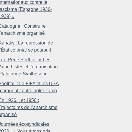
internationaux contre le
fascisme (Espagne 1936-
1939)
»
Catalogne : Construire
l’anarchisme organisé
Kanaky : La répression de
l’État colonial se poursuit
Lire René Berthier, «
Les
Anarchistes et l’organisation.
Plateforme-Synthèse
»
Football : La FIFA et les USA
marquent contre notre camp
En 1926... et 1956 :
Trajectoires de l’anarchisme
organisé
Journées écosyndicales
2026 : «
Nous avons pris