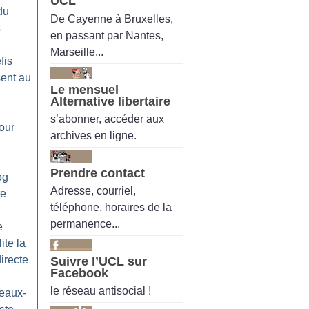
UCL
du
De Cayenne à Bruxelles,
s
en passant par Nantes,
Marseille...
fis
sent au
Le mensuel
Alternative libertaire
s’abonner, accéder aux
our
archives en ligne.
Prendre contact
og
Adresse, courriel,
te
téléphone, horaires de la
permanence...
e
ite la
directe
Suivre l’UCL sur
Facebook
le réseau antisocial !
eaux-