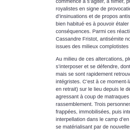
commencé à s’agiter, à filmer, p
royalistes en signe de provocati
d’insinuations et de propos antis
bien habitué
·
es à pouvoir étaler
conséquences. Parmi ces réacti
Cassandre Fristot, antisémite no
issues des milieux complotistes 
Au milieu de ces altercations, p
s’interposer et se défendre, do
mais se sont rapidement retrou
intégristes. C’est à ce moment-l
en retrait) sur le lieu depuis le 
agressant à coup de matraques
rassemblement. Trois personnes
frappées, immobilisées, puis in
interpellation dans le camp d’en
se matérialisant par de nouvell