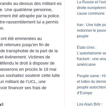
La Russie et l’ex
 brandis au-dessus des militant
·
es
droite européenn
ice. Une quatrième personne,
cause commune
ement été attrapée par la police.
tre-rassemblement lui a permis
Iran : Une lutte p
on.
redonner le pouv
peuple
es ont été emmenées au
té retenues jusqu’en fin de
États-Unis :
 de transphobie de la part de la
L’autoritarisme s
r cet événement. Victimes de
fracture : une an
défendu le droit à disposer de
américaine
passerons en procès le 19 mai
us souhaitez soutenir cette lutte
Peuple same : Hi
’un militant de l’UCL, une
et luttes du derni
peuple autochto
voir financer ses frais de
d’Europe
y)
Lire Alain Bihr :