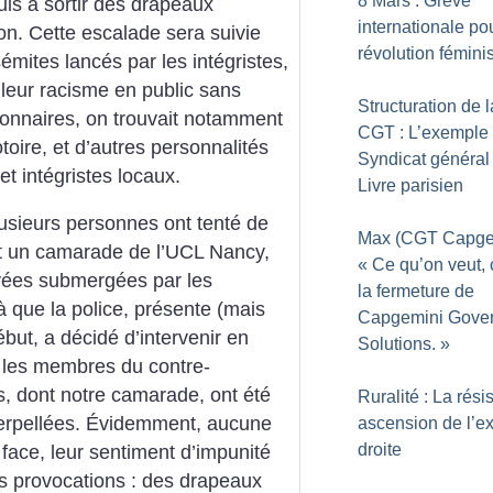
8 Mars : Grève
uis à sortir des drapeaux
internationale po
on. Cette escalade sera suivie
révolution fémini
émites lancés par les intégristes,
 leur racisme en public sans
Structuration de l
onnaires, on trouvait notamment
CGT : L’exemple
toire, et d’autres personnalités
Syndicat général
et intégristes locaux.
Livre parisien
lusieurs personnes ont tenté de
Max (CGT Capgem
nt un camarade de l’UCL Nancy,
«
Ce qu’on veut, 
vées submergées par les
la fermeture de
à que la police, présente (mais
Capgemini Gove
début, a décidé d’intervenir en
Solutions.
»
 les membres du contre-
, dont notre camarade, ont été
Ruralité : La résis
terpellées. Évidemment, aucune
ascension de l’e
droite
 face, leur sentiment d’impunité
es provocations : des drapeaux