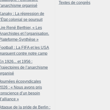
Textes de congrès
l’anarchisme organisé
Kanaky : La répression de
l’État colonial se poursuit
Lire René Berthier, «
Les
Anarchistes et l’organisation.
Plateforme-Synthèse
»
Football : La FIFA et les USA
marquent contre notre camp
En 1926... et 1956 :
Trajectoires de l’anarchisme
organisé
Journées écosyndicales
2026 : «
Nous avons pris
conscience d’un besoin
d’alliance
»
Attaque de la pride de Berlin :