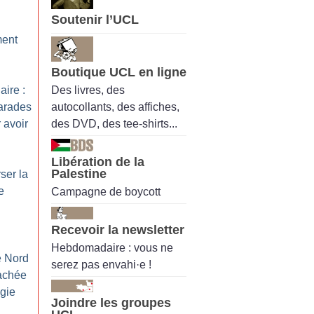
Soutenir l’UCL
ment
Boutique UCL en ligne
Des livres, des
aire :
autocollants, des affiches,
arades
des DVD, des tee-shirts...
 avoir
Libération de la
Palestine
rser la
e
Campagne de boycott
Recevoir la newsletter
Hebdomadaire : vous ne
e Nord
serez pas envahi·e !
cachée
ogie
Joindre les groupes