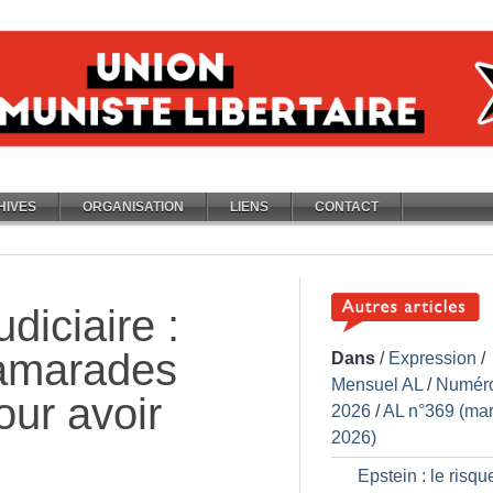
HIVES
ORGANISATION
LIENS
CONTACT
diciaire :
camarades
Dans
/
Expression
/
Mensuel AL
/
Numér
our avoir
2026
/
AL n°369 (ma
2026)
Epstein : le risqu