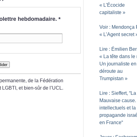
«
L’Écocide
capitaliste
»
nfolettre hebdomadaire.
*
Voir : Mendonça F
«
L’Agent secret
Lire : Émilien Be
«
La tête dans le
Un journaliste en
lider
déroute au
Trumpistan
»
permanente, de la Fédération
et LGBTI, et bien-sûr de l’UCL.
Lire : Sieffert, “La
Mauvaise cause.
intellectuels et la
propagande israé
en France“