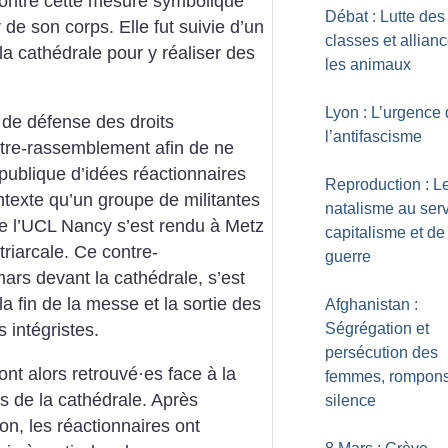
ontre cette mesure symbolique
Débat : Lutte des
 de son corps. Elle fut suivie d’un
classes et allian
a cathédrale pour y réaliser des
les animaux
Lyon : L’urgence
 de défense des droits
l’antifascisme
tre-rassemblement afin de ne
publique d’idées réactionnaires
Reproduction : L
texte qu’un groupe de militantes
natalisme au ser
de l’UCL Nancy s’est rendu à Metz
capitalisme et de
triarcale. Ce contre-
guerre
rs devant la cathédrale, s’est
 fin de la messe et la sortie des
Afghanistan :
Ségrégation et
s intégristes.
persécution des
ont alors retrouvé
·
es face à la
femmes, rompons
is de la cathédrale. Après
silence
n, les réactionnaires ont