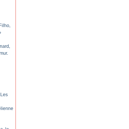
ilho,
»
rnard,
 mur.
 Les
lienne