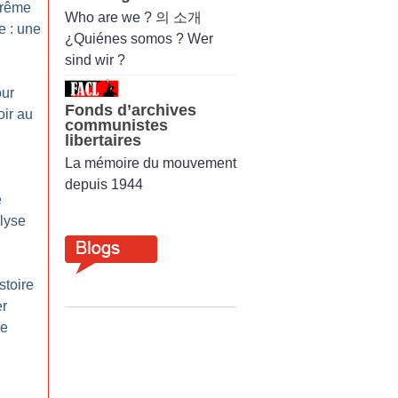
trême
Who are we ? 의 소개
e : une
¿Quiénes somos ? Wer
sind wir ?
our
Fonds d’archives
oir au
communistes
libertaires
La mémoire du mouvement
depuis 1944
e
alyse
stoire
er
ne