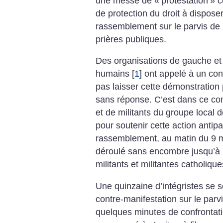
une messe de «
protestation
» c
de protection du droit à disposer
rassemblement sur le parvis de l
prières publiques.
Des organisations de gauche et
humains
[
1
]
ont appelé à un con
pas laisser cette démonstration 
sans réponse. C’est dans ce con
et de militants du groupe local 
pour soutenir cette action antipa
rassemblement, au matin du 9 ma
déroulé sans encombre jusqu’à la
militants et militantes catholique
Une quinzaine d’intégristes se s
contre-manifestation sur le parv
quelques minutes de confrontatio