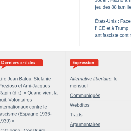
Jouer : Fachoram
jeu des 88 famill
États-Unis : Face
l’ICE et à Trump, 
antifasciste cont
Lire Jean Batou, Stefanie
Alternative libertaire,
le
Prezioso et Ami-Jacques
mensuel
Rapin (dir.), «
Quand vient la
Communiqués
nuit. Volontaires
Webditos
internationaux contre le
fascisme (Espagne 1936-
Tracts
1939)
»
Argumentaires
Catalogne : Construire