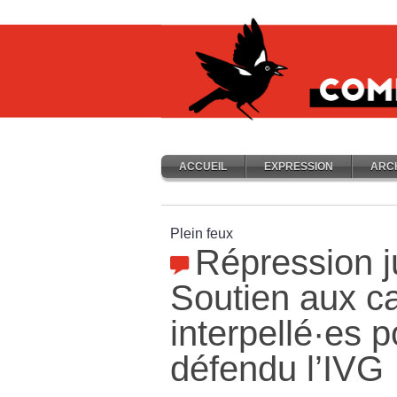
ACCUEIL
EXPRESSION
ARC
Plein feux
Répression ju
Soutien aux 
interpellé
·
es p
défendu l’IVG