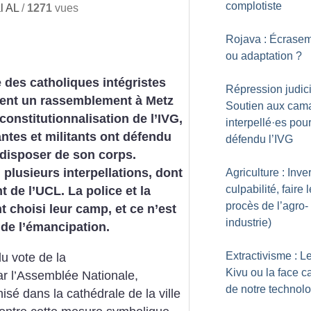
complotiste
l AL
/
1271
vues
Rojava : Écrase
ou adaptation
?
 des catholiques intégristes
Répression judici
ient un rassemblement à Metz
Soutien aux cam
 constitutionnalisation de l’IVG,
interpellé
·
es pour
antes et militants ont défendu
défendu l’IVG
à disposer de son corps.
: plusieurs interpellations, dont
Agriculture : Inve
culpabilité, faire l
t de l’UCL. La police et la
procès de l’agro-
nt choisi leur camp, et ce n’est
industrie)
 de l’émancipation.
Extractivisme : L
u vote de la
Kivu ou la face 
par l’Assemblée Nationale,
de notre technol
isé dans la cathédrale de la ville