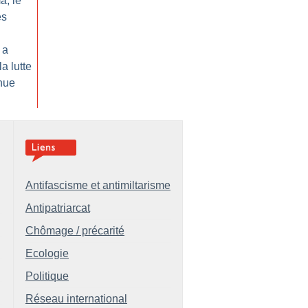
a, le
es
 a
la lutte
inue
Antifascisme et antimiltarisme
Antipatriarcat
Chômage / précarité
Ecologie
Politique
Réseau international