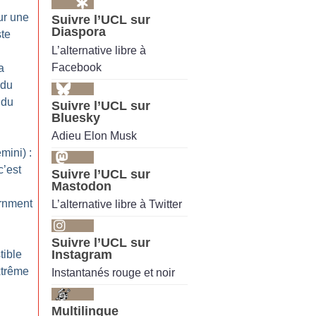
ur une
Suivre l’UCL sur
Diaspora
ste
L’alternative libre à
Facebook
a
 du
 du
Suivre l’UCL sur
Bluesky
Adieu Elon Musk
ini) :
c’est
Suivre l’UCL sur
Mastodon
rnment
L’alternative libre à Twitter
Suivre l’UCL sur
Instagram
tible
xtrême
Instantanés rouge et noir
Multilingue