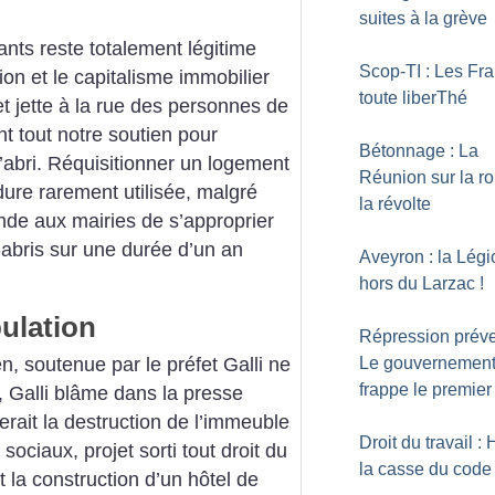
suites à la grève
nts reste totalement légitime
Scop-TI : Les Fra
on et le capitalisme immobilier
toute liberThé
et jette à la rue des personnes de
t tout notre soutien pour
Bétonnage : La
’abri. Réquisitionner un logement
Réunion sur la ro
dure rarement utilisée, malgré
la révolte
de aux mairies de s’approprier
-abris sur une durée d’un an
Aveyron : la Légi
hors du Larzac
!
pulation
Répression préve
, soutenue par le préfet Galli ne
Le gouvernemen
frappe le premier
s, Galli blâme dans la presse
erait la destruction de l’immeuble
Droit du travail : 
ociaux, projet sorti tout droit du
la casse du code
t la construction d’un hôtel de