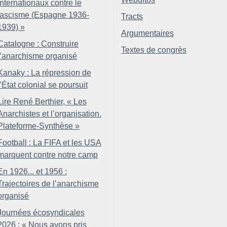
internationaux contre le
fascisme (Espagne 1936-
Tracts
1939)
»
Argumentaires
Catalogne : Construire
Textes de congrès
l’anarchisme organisé
Kanaky : La répression de
l’État colonial se poursuit
Lire René Berthier, «
Les
Anarchistes et l’organisation.
Plateforme-Synthèse
»
Football : La FIFA et les USA
marquent contre notre camp
En 1926... et 1956 :
Trajectoires de l’anarchisme
organisé
Journées écosyndicales
2026 : «
Nous avons pris