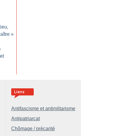
tieu,
aître
»
n
et
Antifascisme et antimiltarisme
Antipatriarcat
Chômage / précarité