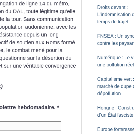
ngation de ligne 14 du métro,
Droits devant :
n du DAL, toute légitime qu’elle
L’indemnisation 
de la tour. Sans communication
temps de trajet
population audonienne, avec les
résistance depuis un long
FNSEA : Un synd
ectif de soutien aux Roms formé
contre les paysa
age, le combat mené pour la
 questionne sur la désertion du
Numérique : Le vi
une pollution réel
t sur une véritable convergence
Capitalisme vert 
s)
marché de dupe 
dépollution
nfolettre hebdomadaire.
*
Hongrie : Constru
d’un État fasciste
Europe forteresse