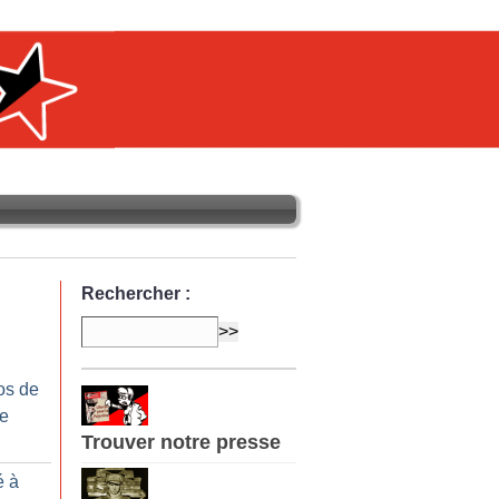
Rechercher :
os de
re
Trouver notre presse
é à