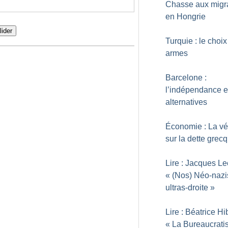
Chasse aux migr
en Hongrie
lider
Turquie : le choi
armes
Barcelone :
l’indépendance e
alternatives
Économie : La vé
sur la dette grec
Lire : Jacques Le
«
(Nos) Néo-nazi
ultras-droite
»
Lire : Béatrice Hi
«
La Bureaucrati