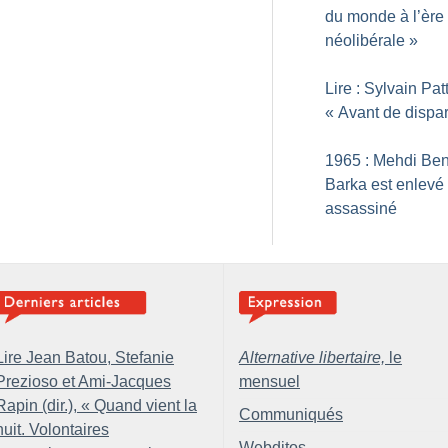
du monde à l’ère
néolibérale
»
Lire : Sylvain Pat
«
Avant de dispar
1965 : Mehdi Be
Barka est enlevé 
assassiné
Lire Jean Batou, Stefanie
Alternative libertaire,
le
Prezioso et Ami-Jacques
mensuel
Rapin (dir.), «
Quand vient la
Communiqués
nuit. Volontaires
Webditos