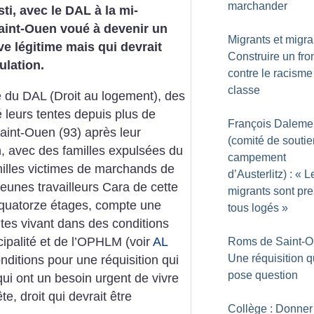
marchander
ti, avec le DAL à la mi-
Saint-Ouen voué à devenir un
Migrants et migra
ve légitime mais qui devrait
Construire un fro
ulation.
contre le racisme
classe
ve du DAL (Droit au logement), des
é leurs tentes depuis plus de
François Daleme
aint-Ouen (93) après leur
(comité de souti
on, avec des familles expulsées du
campement
illes victimes de marchands de
d’Austerlitz) : «
L
jeunes travailleurs Cara de cette
migrants sont pr
quatorze étages, compte une
tous logés
»
ntes vivant dans des conditions
cipalité et de l’OPHLM (voir
AL
Roms de Saint-O
Une réquisition q
nditions pour une réquisition qui
pose question
 qui ont un besoin urgent de vivre
e, droit qui devrait être
Collège : Donner