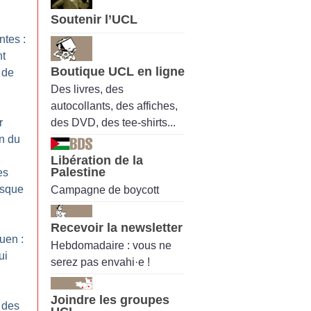
Soutenir l’UCL
ntes :
nt
Boutique UCL en ligne
 de
Des livres, des
autocollants, des affiches,
des DVD, des tee-shirts...
r
en du
Libération de la
Palestine
es
esque
Campagne de boycott
Recevoir la newsletter
uen :
Hebdomadaire : vous ne
ui
serez pas envahi·e !
Joindre les groupes
 des