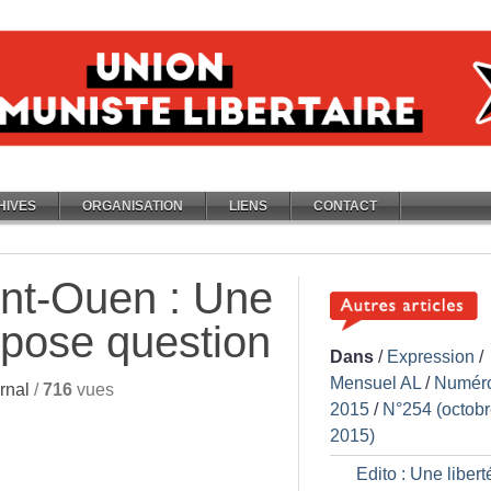
HIVES
ORGANISATION
LIENS
CONTACT
nt-Ouen : Une
i pose question
Dans
/
Expression
/
Mensuel AL
/
Numér
rnal
/
716
vues
2015
/
N°254 (octob
2015)
Edito : Une libert