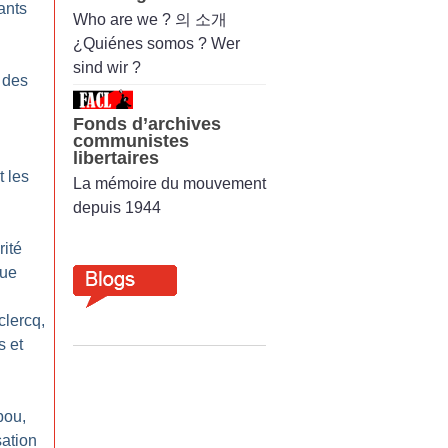
ants
Who are we ? 의 소개
¿Quiénes somos ? Wer
sind wir ?
x des
Fonds d’archives
communistes
libertaires
t les
La mémoire du mouvement
depuis 1944
rité
que
clercq,
s et
bou,
sation