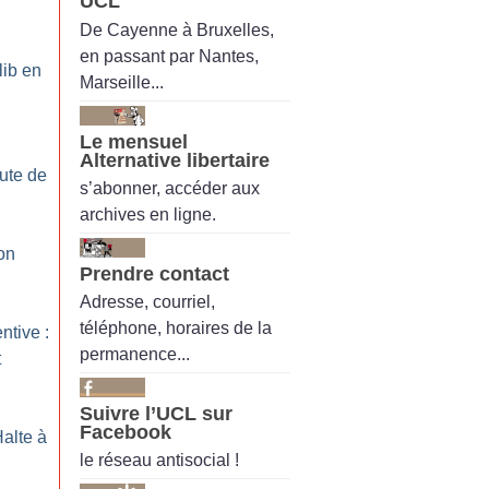
UCL
De Cayenne à Bruxelles,
en passant par Nantes,
lib en
Marseille...
Le mensuel
Alternative libertaire
ute de
s’abonner, accéder aux
archives en ligne.
on
Prendre contact
Adresse, courriel,
téléphone, horaires de la
ntive :
permanence...
t
Suivre l’UCL sur
Facebook
Halte à
le réseau antisocial !