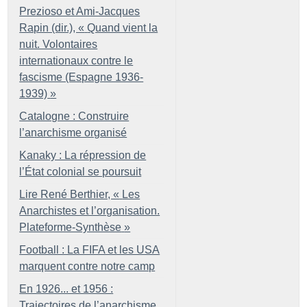
Prezioso et Ami-Jacques
Rapin (dir.), «
Quand vient la
nuit. Volontaires
internationaux contre le
fascisme (Espagne 1936-
1939)
»
Catalogne : Construire
l’anarchisme organisé
Kanaky : La répression de
l’État colonial se poursuit
Lire René Berthier, «
Les
Anarchistes et l’organisation.
Plateforme-Synthèse
»
Football : La FIFA et les USA
marquent contre notre camp
En 1926... et 1956 :
Trajectoires de l’anarchisme