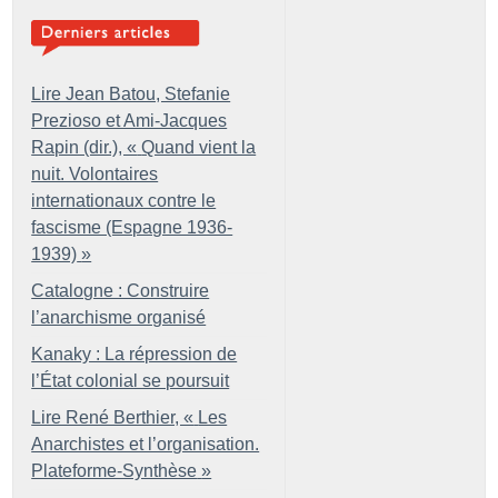
Lire Jean Batou, Stefanie
Prezioso et Ami-Jacques
Rapin (dir.), «
Quand vient la
nuit. Volontaires
internationaux contre le
fascisme (Espagne 1936-
1939)
»
Catalogne : Construire
l’anarchisme organisé
Kanaky : La répression de
l’État colonial se poursuit
Lire René Berthier, «
Les
Anarchistes et l’organisation.
Plateforme-Synthèse
»