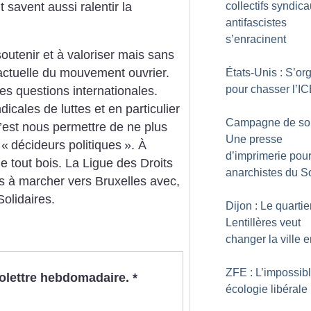
 savent aussi ralentir la
collectifs syndic
antifascistes
s’enracinent
outenir et à valoriser mais sans
 actuelle du mouvement ouvrier.
États-Unis : S’or
pour chasser l’I
les questions internationales.
icales de luttes et en particulier
Campagne de sou
 c’est nous permettre de ne plus
Une presse
 «
décideurs politiques
». À
d’imprimerie pour
de tout bois. La Ligue des Droits
anarchistes du 
rs à marcher vers Bruxelles avec,
Solidaires.
Dijon : Le quartie
Lentillères veut
changer la ville e
ZFE : L’impossib
nfolettre hebdomadaire.
*
écologie libérale