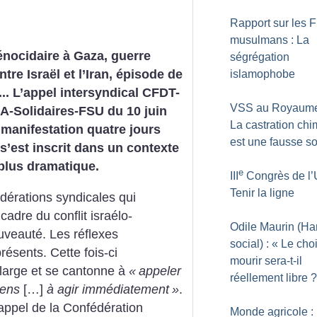
Rapport sur les F
musulmans : La
nocidaire à Gaza, guerre
ségrégation
tre Israël et l’Iran, épisode de
islamophobe
le... L’appel intersyndical CFDT-
VSS au Royaume
-Solidaires-FSU du 10 juin
La castration ch
manifestation quatre jours
est une fausse so
 s’est inscrit dans un contexte
plus dramatique.
e
III
Congrès de l’
Tenir la ligne
dérations syndicales qui
cadre du conflit israélo-
Odile Maurin (Ha
uveauté. Les réflexes
social) : «
Le cho
présents. Cette fois-ci
mourir sera-t-il
t large et se cantonne à
«
appeler
réellement libre
?
éens
[…]
à agir immédiatement
»
.
’appel de la Confédération
Monde agricole :