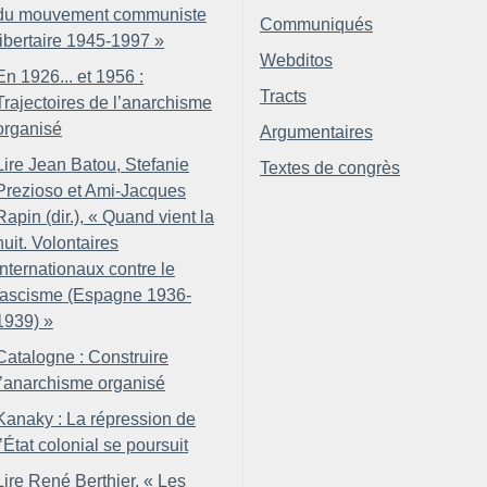
du mouvement communiste
Communiqués
libertaire 1945-1997
»
Webditos
En 1926... et 1956 :
Tracts
Trajectoires de l’anarchisme
organisé
Argumentaires
Lire Jean Batou, Stefanie
Textes de congrès
Prezioso et Ami-Jacques
Rapin (dir.), «
Quand vient la
nuit. Volontaires
internationaux contre le
fascisme (Espagne 1936-
1939)
»
Catalogne : Construire
l’anarchisme organisé
Kanaky : La répression de
l’État colonial se poursuit
Lire René Berthier, «
Les