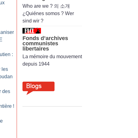
aux
Who are we ? 의 소개
¿Quiénes somos ? Wer
sind wir ?
ganiser
Fonds d’archives
CE
communistes
libertaires
tien :
La mémoire du mouvement
depuis 1944
 les
Soudan
r des
ntière
!
le