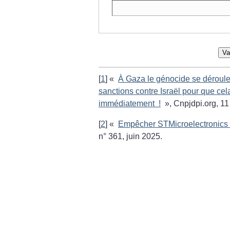
Va
[
1
]
«
À Gaza le génocide se déroule
sanctions contre Israël pour que ce
immédiatement
!
», Cnpjdpi.org, 11
[
2
]
«
Empêcher STMicroelectronics d
n° 361, juin 2025.