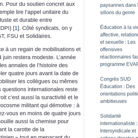
in. Pour du soutien concret aux
paysannes dans 
emple lire l’appel unitaire du
sillons du genre
Juste et durable entre
Éducation à la vi
JDPI)
[
1
]
. Côté syndicats, on y
affective, relation
T, FSU et Solidaires.
et sexuelle : Les
e à un regain de mobilisations et
offensives
réactionnaires fa
14 juin restera modeste. L’année
programme EVA
es annales de l’histoire des
ler quatre jours avant la date de
Congrès SUD
 Mobiliser les collègues ou mêmes
Éducation : Des
 questions internationales reste
orientations polit
t c’est aussi la suractivité et le
ambitieuses
ocosme militant qui démotive : à
ez-vous en moins de quatre jours
Solidarité
ouille aussi la chemise pour
internationaliste :
ant la carotte de la
Intersyndicale et
tinien
» tout en menaçant du