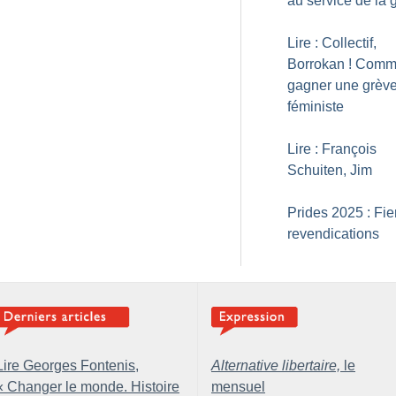
au service de la 
Lire : Collectif,
Borrokan
! Comm
gagner une grèv
féministe
Lire : François
Schuiten, Jim
Prides 2025 : Fier
revendications
Lire Georges Fontenis,
Alternative libertaire,
le
«
Changer le monde. Histoire
mensuel