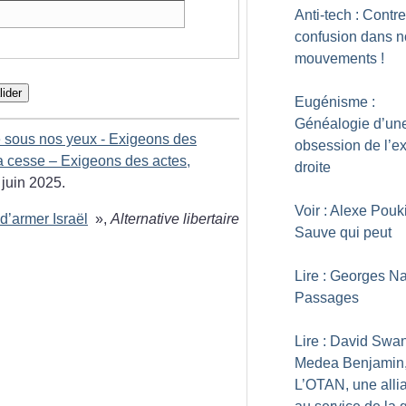
Anti-tech : Contre
confusion dans n
mouvements
!
lider
Eugénisme :
Généalogie d’un
 sous nos yeux - Exigeons des
obsession de l’e
la cesse – Exigeons des actes,
droite
 juin 2025.
Voir : Alexe Pouk
’armer Israël
»,
Alternative libertaire
Sauve qui peut
Lire : Georges Na
Passages
Lire : David Swa
Medea Benjamin
L’OTAN, une alli