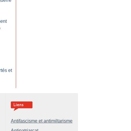
guerre
ent
e
tés et
Antifascisme et antimiltarisme
Antipatriarcat