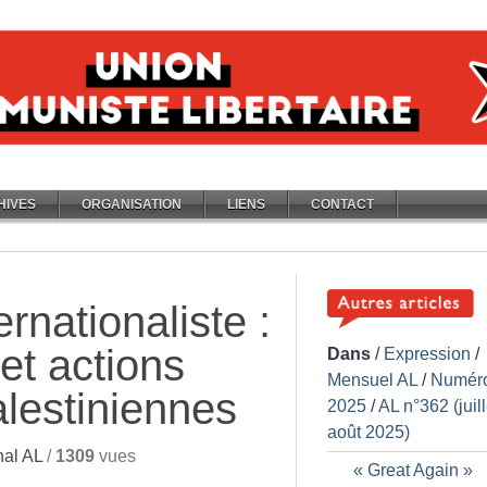
HIVES
ORGANISATION
LIENS
CONTACT
ernationaliste :
et actions
Dans
/
Expression
/
Mensuel AL
/
Numér
alestiniennes
2025
/
AL n°362 (juill
août 2025)
al AL
/
1309
vues
«
Great Again
»