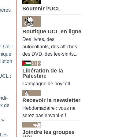
Soutenir l’UCL
rères
Boutique UCL en ligne
Des livres, des
autocollants, des affiches,
-Uni :
des DVD, des tee-shirts...
imique
lution
Libération de la
Palestine
UCL :
Campagne de boycott
ndi-
Recevoir la newsletter
ix de
Hebdomadaire : vous ne
serez pas envahi·e !
»
Joindre les groupes
 Les