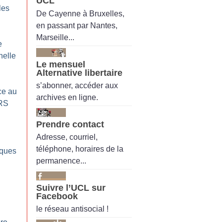
UCL
les
De Cayenne à Bruxelles,
en passant par Nantes,
Marseille...
e
nelle
Le mensuel
Alternative libertaire
s’abonner, accéder aux
ce au
archives en ligne.
RS
Prendre contact
Adresse, courriel,
téléphone, horaires de la
iques
permanence...
Suivre l’UCL sur
Facebook
le réseau antisocial !