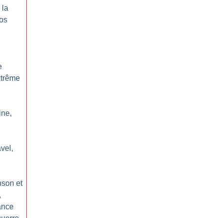
 la
os
e
xtrême
ine,
vel,
nson et
,
ance