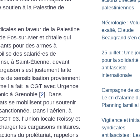
actions directes p
 soutien à la Palestine de
palestiniennes
Nécrologie : Volu
dicales en faveur de la Palestine
exalté, Claude
 de Fos-sur-Mer et d’Italie qui
Beaugrand s’en e
sants pour des armes à
25 juillet : Une j
bilise des salarié
·
es de
pour la solidarité
insi, à Saint-Étienne, devant
antifasciste
argaison s’est justement faite
internationale
ns de sensibilisation proviennent
e l’a fait la CGT avec Urgence
Campagne de sou
onic à Grenoble
[
2
]
. Dans
Le cri d’alarme d
cats se mobilisent pour soutenir
Planning familial
sanctionnée. Dans l’aérien, à
CGT 93, l’Union locale Roissy et
Vigilance et initia
harger les cargaisons militaires.
syndicales
actions du prolétariat, rappelons
antifascistes : Le