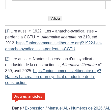
Valider
[
1
]
Lire aussi «
1922 : Les «
anarcho-syndicalistes
»
perdent la CGTU
»,
Alternative libertaire
no 219, été
2012.
https://unioncommunistelibertaire.org/?1922-Les-
anarcho-syndicalistes-perdent-la-CGTU
[
2
]
Lire aussi «
Nantes : La création d’un syndicat ­
d’industrie de la construction
»,
Alternative libertaire
n°
359, avril 2025.
https://unioncommunistelibertaire.org/?
Nantes-La-creation-d-un-syndicat-d-industrie-de-la-
construction
Dans
/
Expression
/
Mensuel AL
/
Numéros de 2026
/
AL