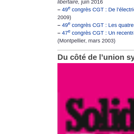
libertaire,
juin 2016
e
–
49
congrès CGT : De l’électric
2009)
e
–
49
congrès CGT : Les quatre 
e
–
47
congrès CGT : Un recentr
(Montpellier, mars 2003)
Du côté de l’union s