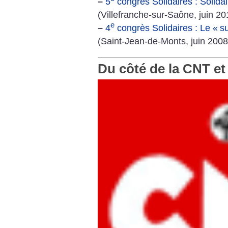
–
5
congrès Solidaires : Solid
(Villefranche-sur-Saône, juin 20
e
–
4
congrès Solidaires : Le «
s
(Saint-Jean-de-Monts, juin 2008
Du côté de la CNT et