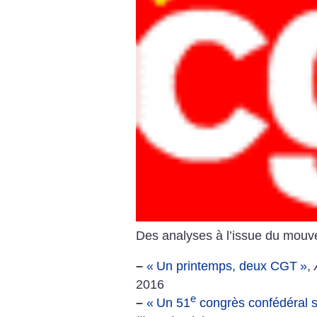
Des analyses à l’issue du mouvem
–
«
Un printemps, deux CGT
»
,
2016
e
–
«
Un 51
congrès confédéral s