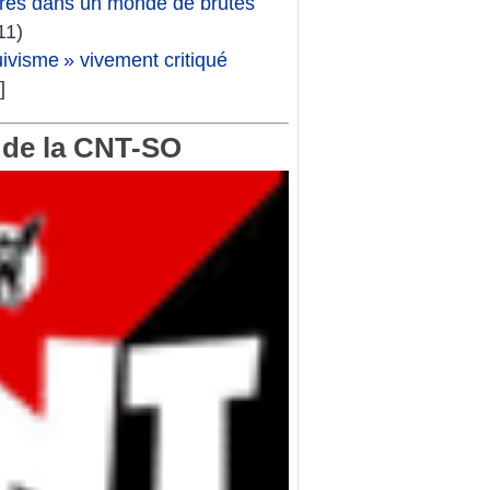
aires dans un monde de brutes
11)
uivisme
» vivement critiqué
]
 de la CNT-SO