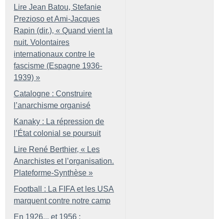
Lire Jean Batou, Stefanie
Prezioso et Ami-Jacques
Rapin (dir.), «
Quand vient la
nuit. Volontaires
internationaux contre le
fascisme (Espagne 1936-
1939)
»
Catalogne : Construire
l’anarchisme organisé
Kanaky : La répression de
l’État colonial se poursuit
Lire René Berthier, «
Les
Anarchistes et l’organisation.
Plateforme-Synthèse
»
Football : La FIFA et les USA
marquent contre notre camp
En 1926... et 1956 :