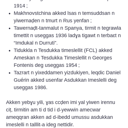
1914
;
Makhnovstchina akked lsas n temsuddsan n
yiwernaḍen n tmurt n Rus yenfan
;
Tawernaḍt-tanmalut n Spanya, tirmit n tegrawla
timettit n useggas 1936 ladɣa tigawt n terbaɛt n
“Imdukal n Durruti”.
Tidukkla n Tesdukka timeslellit (FCL) akked
Ameskan n Tesdukka Timeslellit n Georges
Fontenis deg useggas 1954
;
Tazrart n yixeddamen yizdukiyen, leqdic Daniel
Guérin akked usenfar Asdukkan Imeslelli deg
useggas 1986.
Akken yebɣu yili, ɣas ccḍen imi yal yiwen irennu
ciṭ, tirmitin am ti d tid i d-yewwin amecwar
ameqqran akken ad d-ibedd umussu asdukkan
imeslelli n talllit-a ideg nettidir.