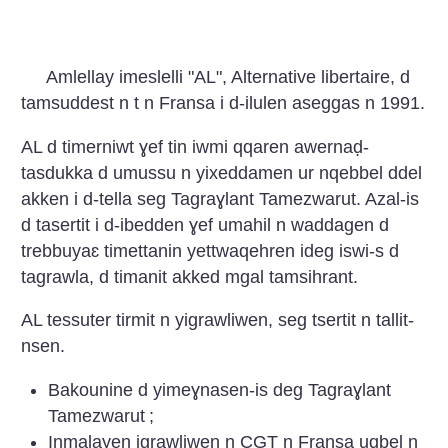
Amlellay imeslelli "AL", Alternative libertaire, d
tamsuddest n t n Fransa i d-ilulen aseggas n 1991.
AL d timerniwt ɣef tin iwmi qqaren awernaḍ-
tasdukka d umussu n yixeddamen ur nqebbel ddel
akken i d-tella seg Tagraɣlant Tamezwarut. Azal-is
d tasertit i d-ibedden ɣef umahil n waddagen d
trebbuyaɛ timettanin yettwaqehren ideg iswi-s d
tagrawla, d timanit akked mgal tamsihrant.
AL tessuter tirmit n yigrawliwen, seg tsertit n tallit-
nsen.
Bakounine d yimeɣnasen-is deg Tagraɣlant
Tamezwarut
;
Inmalayen igrawliwen n CGT n Fransa uqbel n