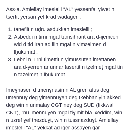
Ass-a, Amlellay imeslelli "AL" yessenfal yiwet n
tsertit yersan ɣef krad wadagen :
taneflit n uḍru asdukkan imeslelli
;
Asbeddi n tirni mgal tamsihrant ara d-ijemɛen
wid d tid iran ad ilin mgal n yimɛelmen d
lḥukumat
;
Lebni n Tirni timettit n yimussuten imettanen
ara d-yerren ar unnar tasertit n tẓelmeṭ mgal tin
n taẓelmeṭ n lḥukumat.
Imeɣnasen d tmenɣnasin n AL gren afus deg
umennuɣ deg yimennuɣen deg tkebbaniyin akked
deg win n unmalay CGT neɣ deg SUD (tikkwal
CNT), rnu imennuɣen mgal tiɣimit bla ixeddim, win
n uzref ɣef tnezduɣt, win n tussnazduɣt. Amlellay
imeslelli "AL" yekkat ad iger assaɣen gar