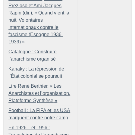
Prezioso et Ami-Jacques
Rapin (dir.), «
Quand vient la
nuit. Volontaires
internationaux contre le
fascisme (Espagne 1936-
1939)
»
Catalogne : Construire
l’anarchisme organisé
Kanaky : La répression de
l’État colonial se poursuit
Lire René Berthier, «
Les
Anarchistes et l’organisation.
Plateforme-Synthèse
»
Football : La FIFA et les USA
marquent contre notre camp
En 1926... et 1956 :
Trajectoires de l’anarchisme