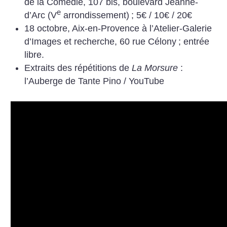
de la Comédie, 107 bis, boulevard Jeanne-
e
d’Arc (V
arrondissement)
;
5€ / 10€ / 20€
18 octobre, Aix-en-Provence à l’Atelier-Galerie
d’Images et recherche, 60 rue Célony
; entrée
libre.
Extraits des répétitions de
La Morsure
:
l’Auberge de Tante Pino / YouTube