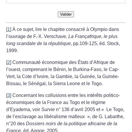
Valider
[
1
]
À ce sujet, lire le chapitre consacré à Olympio dans
l’ouvrage de F.-X. Verschave,
La Françafrique, le plus
long scandale de la république,
pp.109-125, éd. Stock,
1999.
[
2
]
Communauté économique des États d’Afrique de
l’ouest, comprenant le Bénin, le Burkina-Faso, le Cap-
Vert, la Cote d’Ivoire, la Gambie, la Guinée, la Guinée-
Bissau, le Sénégal, la Sierra Leone et le Togo.
[
3
]
Concernant les collusions entre les intérêts politico-
économiques de la France au Togo et le régime
d’Eyadema, voir
Survie
n° 136 d’avril 2005 et «
Le Togo,
de l’esclavage au libéralisme mafieux
», de G. Labarthe,
n°20 des
Dossiers noirs de la politique africaine de la
France,
éd. Agone, 2005.