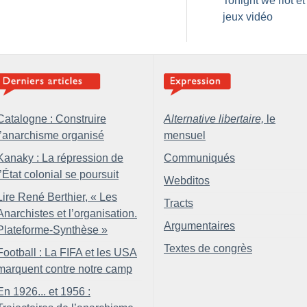
Tonight we riot et
jeux vidéo
Catalogne : Construire
Alternative libertaire,
le
l’anarchisme organisé
mensuel
Kanaky : La répression de
Communiqués
l’État colonial se poursuit
Webditos
Lire René Berthier, «
Les
Tracts
Anarchistes et l’organisation.
Argumentaires
Plateforme-Synthèse
»
Textes de congrès
Football : La FIFA et les USA
marquent contre notre camp
En 1926... et 1956 :