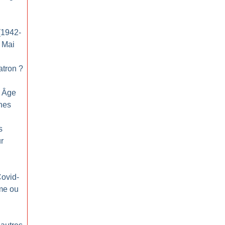
(1942-
e Mai
patron
?
n Âge
nes
s
ur
Covid-
me ou