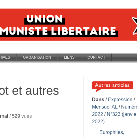
HIVES
ORGANISATION
LIENS
CONTACT
ot et autres
Dans
/
Expression
/
Mensuel AL
/
Numér
2022
/
N°323 (janvie
rnal
/
529
vues
2022)
Europhiles,