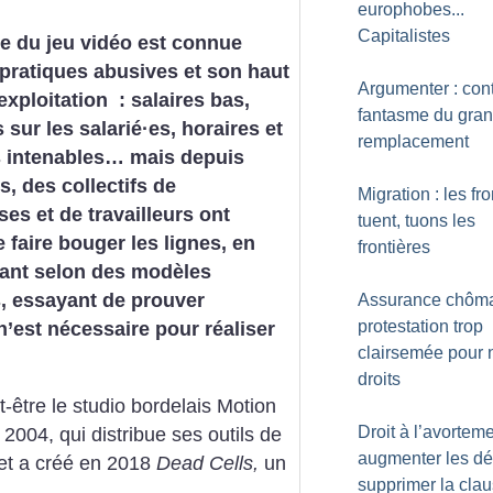
europhobes...
Capitalistes
ie du jeu vidéo est connue
pratiques abusives et son haut
Argumenter : cont
exploitation : salaires bas,
fantasme du gra
 sur les salarié
·
es, horaires et
remplacement
 intenables… mais depuis
, des collectifs de
Migration : les fro
ses et de travailleurs ont
tuent, tuons les
 faire bouger les lignes, en
frontières
sant selon des modèles
, essayant de prouver
Assurance chôma
protestation trop
’est nécessaire pour réaliser
clairsemée pour 
droits
-être le studio bordelais Motion
Droit à l’avorteme
004, qui distribue ses outils de
augmenter les dél
 et a créé en 2018
Dead Cells,
un
supprimer la cla