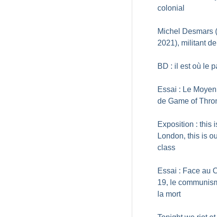
colonial
Michel Desmars 
2021), militant d
BD : il est où le 
Essai : Le Moye
de Game of Thro
Exposition : this i
London, this is o
class
Essai : Face au 
19, le communis
la mort