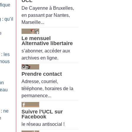
UCL
fique
De Cayenne à Bruxelles,
en passant par Nantes,
: qu’il
Marseille...
e
Le mensuel
Alternative libertaire
s’abonner, accéder aux
: les
archives en ligne.
 nous
Prendre contact
Adresse, courriel,
on
téléphone, horaires de la
reau
permanence...
 : ne
Suivre l’UCL sur
Facebook
e
le réseau antisocial !