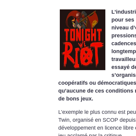
L’industr
pour ses 
niveau d’
pressions
cadences
longtemps
travailleu
essayé de
s’organi
coopératifs ou démocratiques
qu’aucune de ces conditions n
de bons jeux.
L’exemple le plus connu est peut
Twin, organisé en SCOP depuis 2
développement en licence libre
jeu acclamé par la critique.