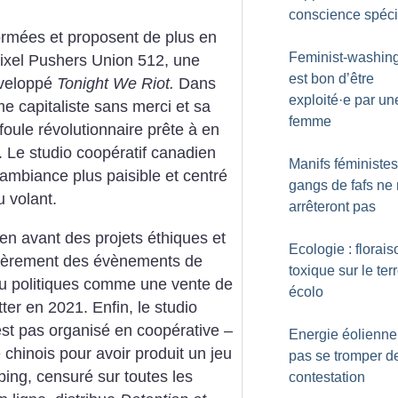
conscience spéci
ormées et proposent de plus en
Feminist-washing 
Pixel Pushers Union 512, une
est bon d’être
éveloppé
Tonight We Riot.
Dans
exploité
·
e par un
 capitaliste sans merci et sa
femme
foule révolutionnaire prête à en
. Le studio coopératif canadien
Manifs féministes 
’ambiance plus paisible et centré
gangs de fafs ne
 volant.
arrêteront pas
 en avant des projets éthiques et
Ecologie : florais
lièrement des évènements de
toxique sur le ter
ou politiques comme une vente de
écolo
ter en 2021. Enfin, le studio
st pas organisé en coopérative –
Energie éolienne
 chinois pour avoir produit un jeu
pas se tromper d
ping, censuré sur toutes les
contestation