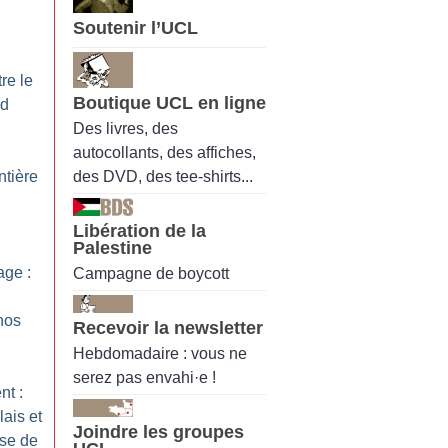
Soutenir l’UCL
re le
Boutique UCL en ligne
nd
Des livres, des
autocollants, des affiches,
des DVD, des tee-shirts...
ntière
Libération de la
Palestine
ge :
Campagne de boycott
nos
Recevoir la newsletter
Hebdomadaire : vous ne
serez pas envahi·e !
nt :
ais et
Joindre les groupes
use de