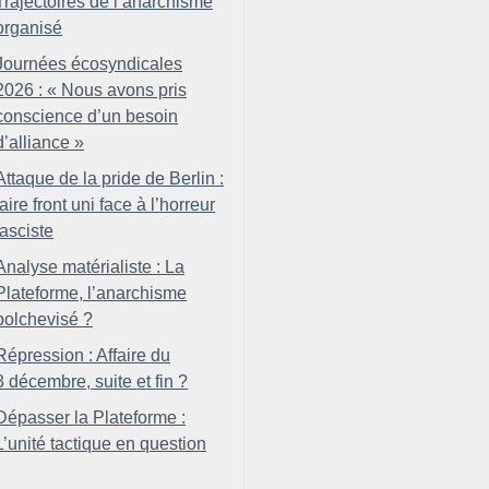
Trajectoires de l’anarchisme
organisé
Journées écosyndicales
2026 : «
Nous avons pris
conscience d’un besoin
d’alliance
»
Attaque de la pride de Berlin :
faire front uni face à l’horreur
fasciste
Analyse matérialiste : La
Plateforme, l’anarchisme
bolchevisé
?
Répression : Affaire du
8 décembre, suite et fin
?
Dépasser la Plateforme :
L’unité tactique en question