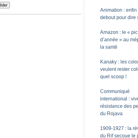
lider
Animation : enfin
debout pour dire 
Amazon : le «
pic
d’année
» au mép
la santé
Kanaky : les col
veulent rester co
quel scoop
!
Communiqué
international : viv
résistance des p
du Rojava
1909-1927 : la ré
du Rif secoue le 