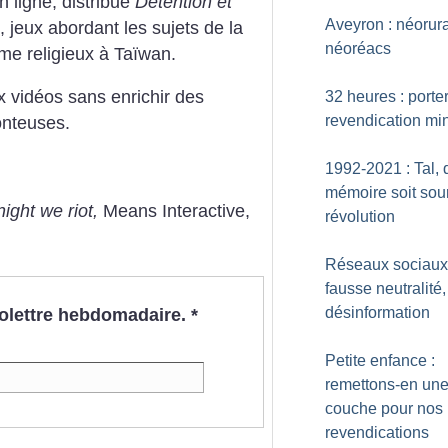
 ligne, distribue
Detention et
Aveyron : néorur
 jeux abordant les sujets de la
néoréacs
me religieux à Taïwan.
ux vidéos sans enrichir des
32 heures : porte
revendication mi
onteuses.
1992-2021 : Tal, 
mémoire soit sou
ight we riot,
Means Interactive,
révolution
Réseaux sociaux
fausse neutralité,
désinformation
nfolettre hebdomadaire.
*
Petite enfance :
remettons-en un
couche pour nos
revendications