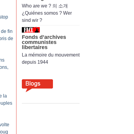
Who are we ? 의 소개
¿Quiénes somos ? Wer
stop
sind wir ?
 de fin
Fonds d’archives
ris de
communistes
libertaires
La mémoire du mouvement
ons
depuis 1944
lons,
e la
euples
volte
joug