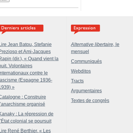
Lire Jean Batou, Stefanie
Alternative libertaire,
le
Prezioso et Ami-Jacques
mensuel
Rapin (dir.), «
Quand vient la
Communiqués
nuit. Volontaires
Webditos
internationaux contre le
fascisme (Espagne 1936-
Tracts
1939)
»
Argumentaires
Catalogne : Construire
Textes de congrès
l’anarchisme organisé
Kanaky : La répression de
l’État colonial se poursuit
Lire René Berthier, «
Les