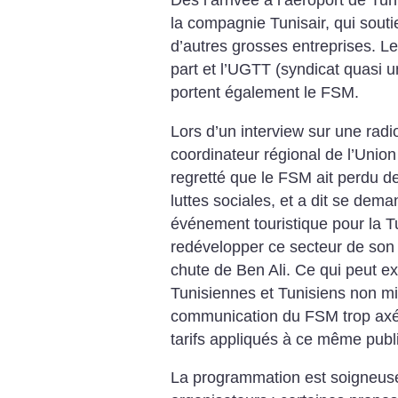
Dès l’arrivée à l’aéroport de Tun
la compagnie Tunisair, qui souti
d’autres grosses entreprises. L
part et l’UGTT (syndicat quasi u
portent également le FSM.
Lors d’un interview sur une radi
coordinateur régional de l’Uni
regretté que le FSM ait perdu 
luttes sociales, et a dit se dema
événement touristique pour la T
redévelopper ce secteur de son 
chute de Ben Ali. Ce qui peut e
Tunisiennes et Tunisiens non mil
communication du FSM trop axée
tarifs appliqués à ce même publi
La programmation est soigneuse