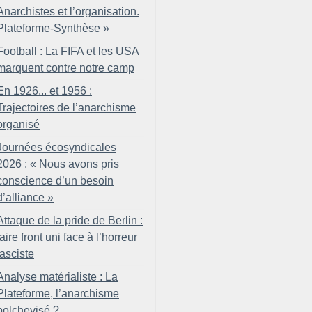
Anarchistes et l’organisation.
Plateforme-Synthèse
»
Football : La FIFA et les USA
marquent contre notre camp
En 1926... et 1956 :
Trajectoires de l’anarchisme
organisé
Journées écosyndicales
2026 : «
Nous avons pris
conscience d’un besoin
d’alliance
»
Attaque de la pride de Berlin :
faire front uni face à l’horreur
fasciste
Analyse matérialiste : La
Plateforme, l’anarchisme
bolchevisé
?