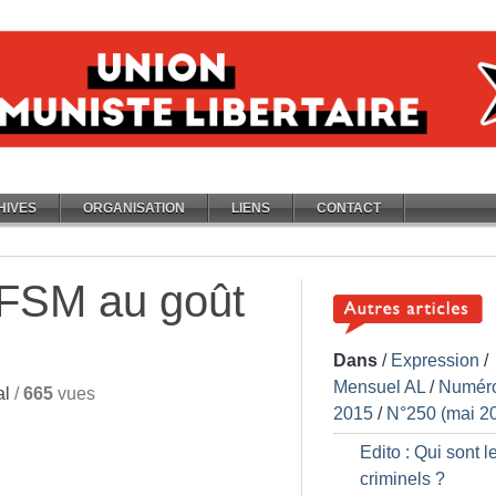
HIVES
ORGANISATION
LIENS
CONTACT
 FSM au goût
Dans
/
Expression
/
Mensuel AL
/
Numér
al
/
665
vues
2015
/
N°250 (mai 2
Edito : Qui sont l
criminels
?