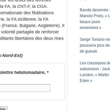
la FA, la CNT-F, la CGA.
Bande dessinée 
nternationale des fédérations
Manolo Prolo, «
, la FA sicilienne, la FA
beaux jours
 (France, Bulgarie, Angleterre). Il
reviennent
»
a volonté partagée de renforcer
militants libertaires des deux rives
Serge Torrano ne
poussera plus de
de gueule
s-Nord-Est)
Les classiques d
subversion : Jack
nfolettre hebdomadaire.
*
London, «
Martin
Eden
»
lider