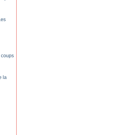
:
Les
 coups
e la