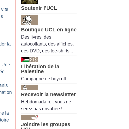
Soutenir l’UCL
 vite
is
Boutique UCL en ligne
Des livres, des
autocollants, des affiches,
der la
des DVD, des tee-shirts...
: Une
Libération de la
Palestine
rée
Campagne de boycott
anis
nation
Recevoir la newsletter
Hebdomadaire : vous ne
serez pas envahi·e !
me la
ctoire
Joindre les groupes