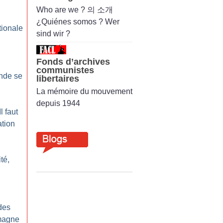
Who are we ? 의 소개
¿Quiénes somos ? Wer
tionale
sind wir ?
Fonds d’archives
communistes
onde se
libertaires
La mémoire du mouvement
depuis 1944
l faut
ation
ité,
des
magne