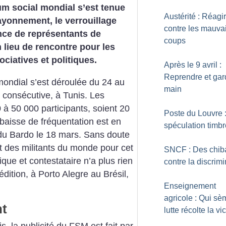
m social mondial s’est tenue
Austérité : Réagir
ayonnement, le verrouillage
contre les mauva
nce de représentants de
coups
n lieu de rencontre pour les
ciatives et politiques.
Après le 9 avril :
Reprendre et gar
mondial s’est déroulée du 24 au
main
 consécutive, à Tunis. Les
à 50 000 participants, soient 20
Poste du Louvre 
baisse de fréquentation est en
spéculation timb
r du Bardo le 18 mars. Sans doute
t des militants du monde pour cet
SNCF : Des chib
que et contestataire n’a plus rien
contre la discrimi
dition, à Porto Alegre au ­Brésil,
Enseignement
agricole : Qui sè
nt
lutte récolte la vi