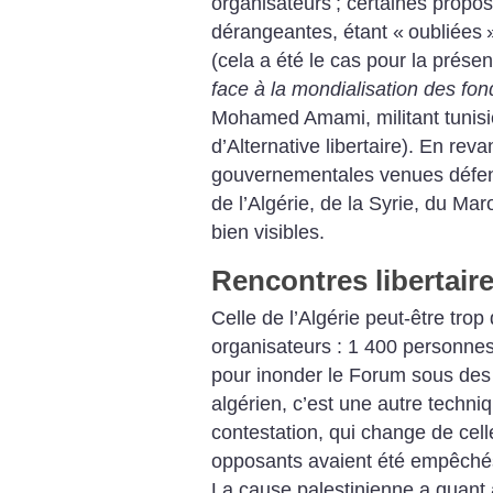
organisateurs
; certaines propos
dérangeantes, étant «
oubliées
(cela a été le cas pour la présen
face à la mondialisation des f
Mohamed Amami, militant tunisi
d’Alternative libertaire). En rev
gouvernementales venues défendr
de l’Algérie, de la Syrie, du Maro
bien visibles.
Rencontres libertair
Celle de l’Algérie peut-être tro
organisateurs : 1 400 personne
pour inonder le Forum sous des
algérien, c’est une autre techniqu
contestation, qui change de cell
opposants avaient été empêchés d
La cause palestinienne a quant à