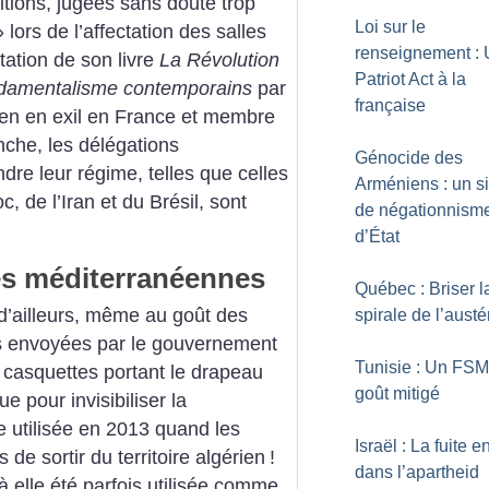
itions, jugées sans doute trop
Loi sur le
» lors de l’affectation des salles
renseignement :
tation de son livre
La Révolution
Patriot Act à la
ondamentalisme contemporains
par
française
en en exil en France et membre
anche, les délégations
Génocide des
e leur régime, telles que celles
Arméniens : un s
c, de l’Iran et du Brésil, sont
de négationnism
d’État
es méditerranéennes
Québec : Briser l
p d’ailleurs, même au goût des
spirale de l’austé
s envoyées par le gouvernement
Tunisie : Un FSM
 casquettes portant le drapeau
goût mitigé
e pour invisibiliser la
e utilisée en 2013 quand les
Israël : La fuite e
e sortir du territoire algérien
!
dans l’apartheid
 elle été parfois utilisée comme