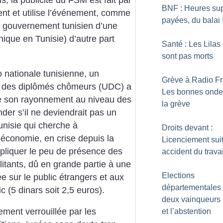
is, la publicité du FSM est fait par
BNF : Heures su
ent et utilise l’événement, comme
payées, du balai
e gouvernement tunisien d’une
nique en Tunisie) d’autre part
Santé : Les Lilas
sont pas morts
o nationale tunisienne, un
Grève à Radio Fr
on des diplômés chômeurs (UDC) a
Les bonnes onde
de son rayonnement au niveau des
la grève
nder s’il ne deviendrait pas un
unisie qui cherche à
Droits devant :
économie, en crise depuis la
Licenciement sui
xpliquer le peu de présence des
accident du travai
itants, dû en grande partie à une
Elections
 sur le public étrangers et aux
départementales
c (5 dinars soit 2,5 euros).
deux vainqueurs 
ment verrouillée par les
et l’abstention