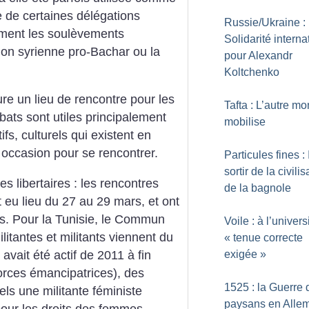
ce de certaines délégations
Russie/Ukraine :
iment les soulèvements
Solidarité interna
tion syrienne pro-Bachar ou la
pour Alexandr
Koltchenko
re un lieu de rencontre pour les
Tafta : L’autre m
bats sont utiles principalement
mobilise
fs, culturels qui existent en
 occasion pour se rencontrer.
Particules fines : I
sortir de la civilis
 libertaires : les rencontres
de la bagnole
 eu lieu du 27 au 29 mars, et ont
s. Pour la Tunisie, le Commun
Voile : à l’univers
ilitantes et militants viennent du
«
tenue correcte
ait été actif de 2011 à fin
exigée
»
orces émancipatrices), des
1525 : la Guerre 
s une militante féministe
paysans en Alle
pour les droits des femmes