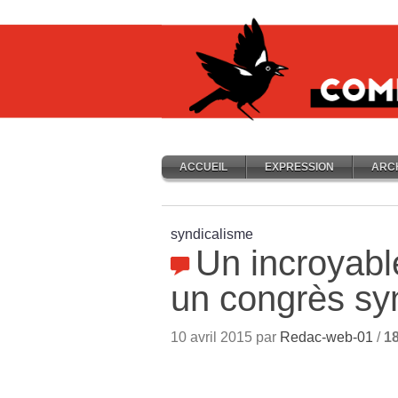
ACCUEIL
EXPRESSION
ARC
syndicalisme
Un incroyabl
un congrès sy
10 avril 2015 par
Redac-web-01
/
1