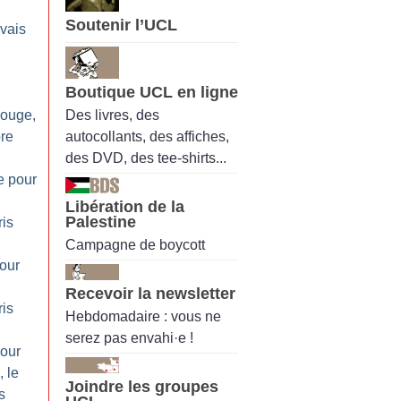
Soutenir l’UCL
 vais
Boutique UCL en ligne
Des livres, des
Rouge,
autocollants, des affiches,
re
des DVD, des tee-shirts...
e pour
Libération de la
Palestine
is
Campagne de boycott
pour
Recevoir la newsletter
is
Hebdomadaire : vous ne
serez pas envahi·e !
pour
 le
Joindre les groupes
s