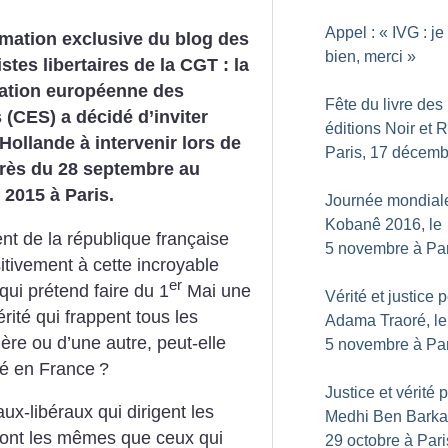
Appel : «
IVG : je
mation exclusive du blog des
bien, merci
»
es libertaires de la CGT : la
ation européenne des
Fête du livre des
 (CES) a décidé d’inviter
éditions Noir et 
Hollande à intervenir lors de
Paris, 17 décemb
rès du 28 septembre au
 2015 à Paris.
Journée mondial
Kobanê 2016, le
nt de la république française
5 novembre à Par
tivement à cette incroyable
er
 qui prétend faire du 1
Mai une
Vérité et justice 
érité qui frappent tous les
Adama Traoré, le
ère ou d’une autre, peut-elle
5 novembre à Par
ité en France
?
Justice et vérité 
ux-libéraux qui dirigent les
Medhi Ben Barka,
sont les mêmes que ceux qui
29 octobre à Pari