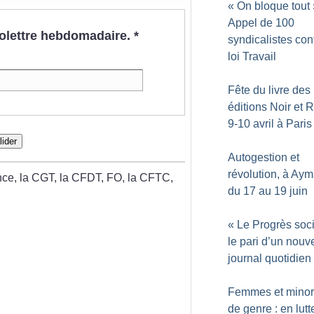
«
On bloque tout
Appel de 100
nfolettre hebdomadaire.
*
syndicalistes cont
loi Travail
Fête du livre des
éditions Noir et 
9-10 avril à Paris
lider
Autogestion et
révolution, à Aym
nce, la CGT, la CFDT, FO, la CFTC,
du 17 au 19 juin
«
Le Progrès soci
le pari d’un nou
journal quotidien
Femmes et minor
de genre : en lutt