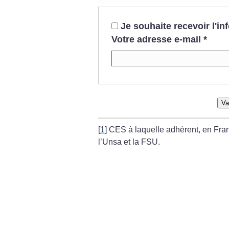
Je souhaite recevoir l'i
Votre adresse e-mail
*
Va
[
1
]
CES à laquelle adhèrent, en Fra
l’Unsa et la FSU.