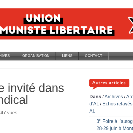
HIVES
ORGANISATION
LIENS
CONTACT
e invité dans
ndical
Dans
/
Archives
/
Ar
d’AL
/
Echos relayés
AL
847
vues
e
3
Foire à l’autog
28-29 juin à Mont