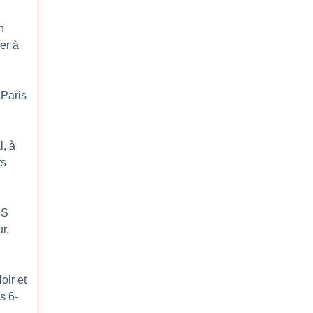
n
ier à
 Paris
l, à
rs
DS
r,
oir et
s 6-