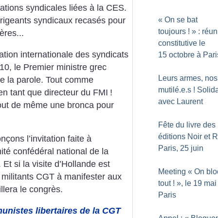
rations syndicales liées à la CES.
«
On se bat
 dirigeants syndicaux recasés pour
toujours
!
» : réu
ères...
constitutive le
tion internationale des syndicats
15 octobre à Pari
10, le Premier ministre grec
Leurs armes, nos
re la parole. Tout comme
mutilé.e.s
! Solida
n tant que directeur du FMI
!
avec Laurent
tout de même une bronca pour
Fête du livre des
éditions Noir et 
ons l’invitation faite à
Paris, 25 juin
té confédéral national de la
Et si la visite d’Hollande est
Meeting «
On bl
 militants CGT à manifester aux
tout
!
», le 19 mai
llera le congrès.
Paris
nistes libertaires de la CGT