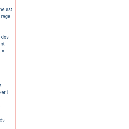
ne est
e rage
 des
nt
1
»
s
ker
!
s
cès