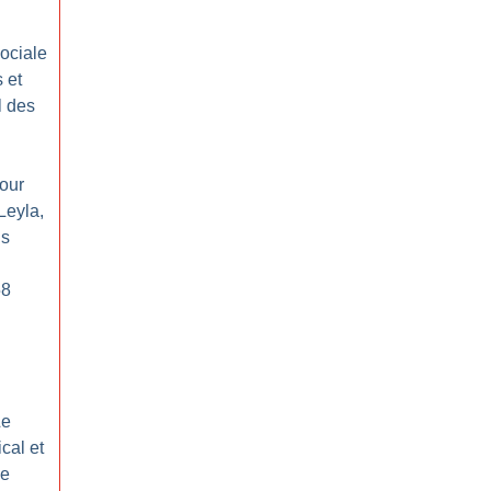
ociale
 et
l des
pour
Leyla,
is
58
Le
cal et
me