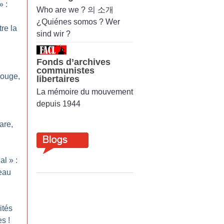
» :
Who are we ? 의 소개
¿Quiénes somos ? Wer
re la
sind wir ?
Fonds d’archives
communistes
Rouge,
libertaires
La mémoire du mouvement
depuis 1944
are,
al
» :
veau
ités
es
!