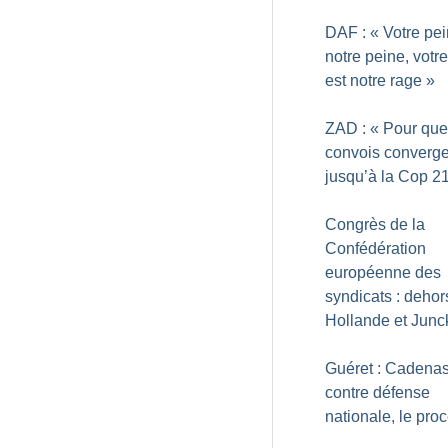
DAF : «
Votre pei
notre peine, votr
est notre rage
»
ZAD : «
Pour que
convois converge
jusqu’à la Cop 2
Congrès de la
Confédération
européenne des
syndicats : dehor
Hollande et Junc
Guéret : Cadena
contre défense
nationale, le pro