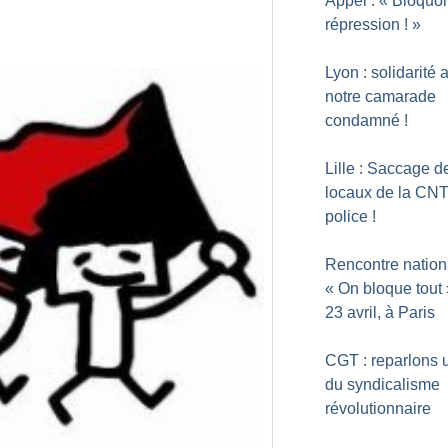
Appel : «
Bloquon
répression
!
»
Lyon : solidarité 
notre camarade
condamné
!
Lille : Saccage d
locaux de la CNT
police
!
Rencontre nation
«
On bloque tout
23 avril, à Paris
CGT : reparlons 
du syndicalisme
révolutionnaire