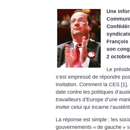
Une infor
Communist
Confédér
syndicats
François 
son cong
2 octobre
Le préside
s’est empressé de répondre posi
invitation. Comment la CES
[
1
]
,
date contre les politiques d’aust
travailleurs d’Europe d’une mani
inviter celui qui incarne l’austér
La réponse est simple : les socia
gouvernements «
de gauche
» 