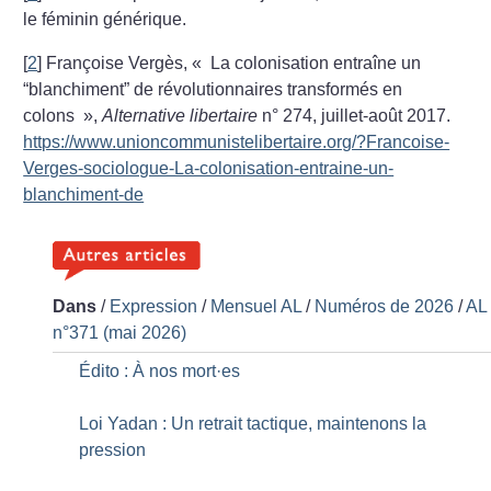
le féminin générique.
[
2
]
Françoise Vergès, «
La colonisation entraîne un
“blanchiment” de révolutionnaires transformés en
colons
»,
Alternative libertaire
n° 274, juillet-août 2017.
https://www.unioncommunistelibertaire.org/?Francoise-
Verges-sociologue-La-colonisation-entraine-un-
blanchiment-de
Dans
/
Expression
/
Mensuel AL
/
Numéros de 2026
/
AL
n°371 (mai 2026)
Édito : À nos mort
·
es
Loi Yadan : Un retrait tactique, maintenons la
pression