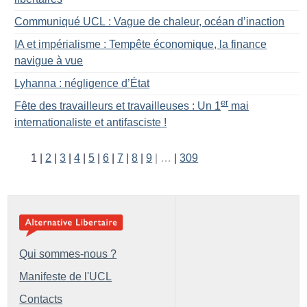
Communiqué UCL : Vague de chaleur, océan d’inaction
IA et impérialisme : Tempête économique, la finance
navigue à vue
Lyhanna : négligence d’État
er
Fête des travailleurs et travailleuses : Un 1
mai
internationaliste et antifasciste
!
1
2
3
4
5
6
7
8
9
…
309
Qui sommes-nous ?
Manifeste de l'UCL
Contacts