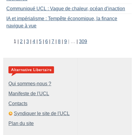
Communiqué UCL : Vague de chaleur, océan d’inaction
IA et impérialisme : Tempête économique, la finance
navigue à vue
1
2
3
4
5
6
7
8
9
…
309
Qui sommes-nous ?
Manifeste de l'UCL
Contacts
Syndiquer le site de l'UCL
Plan du site