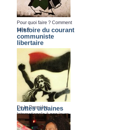
Pour quoi faire
? Comment
Histoire du courant
faire
?
communiste
libertaire
De la Première
Luttes urbaines
Internationale à nos jours.