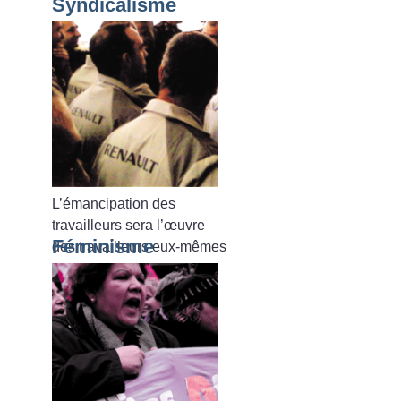
Syndicalisme
L’émancipation des
travailleurs sera l’œuvre
Féminisme
des travailleurs eux-mêmes