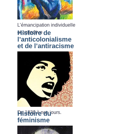
L’émancipation individuelle
Histoire de
et collective
l’anticolonialisme
et de l’antiracisme
De 1830 à nos jours.
Histoire du
féminisme