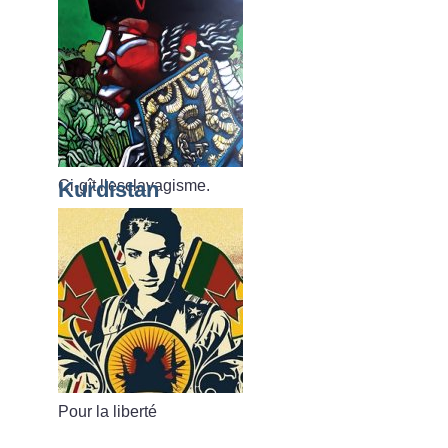
Ci-gît l’esclavagisme.
Kurdistan
Pour la liberté